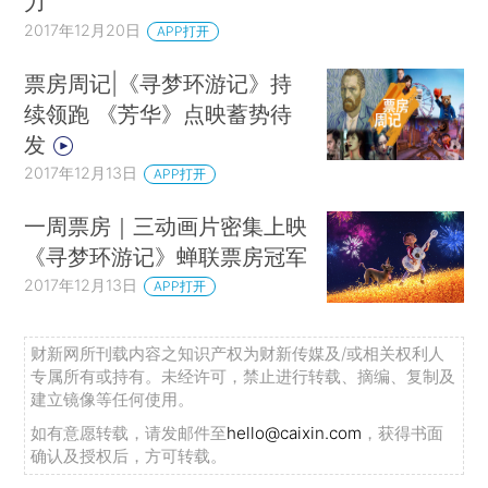
力
2017年12月20日
APP打开
票房周记|《寻梦环游记》持
续领跑 《芳华》点映蓄势待
发
2017年12月13日
APP打开
一周票房｜三动画片密集上映
《寻梦环游记》蝉联票房冠军
2017年12月13日
APP打开
财新网所刊载内容之知识产权为财新传媒及/或相关权利人
专属所有或持有。未经许可，禁止进行转载、摘编、复制及
建立镜像等任何使用。
如有意愿转载，请发邮件至
hello@caixin.com
，获得书面
确认及授权后，方可转载。