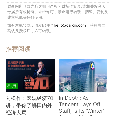
财新网所刊载内容之知识产权为财新传媒及/或相关权利人
专属所有或持有。未经许可，禁止进行转载、摘编、复制及
建立镜像等任何使用。
如有意愿转载，请发邮件至
hello@caixin.com
，获得书面
确认及授权后，方可转载。
推荐阅读
私房课
In Depth: As
向松祚：宏观经济70
Tencent Lays Off
讲，带你了解国内外
Staff, Is Its ‘Winter’
经济大局