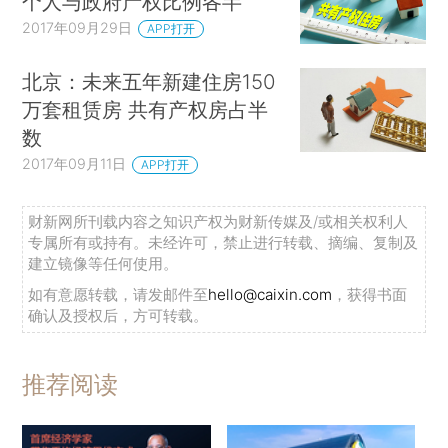
个人与政府产权比例各半
2017年09月29日
APP打开
北京：未来五年新建住房150
万套租赁房 共有产权房占半
数
2017年09月11日
APP打开
财新网所刊载内容之知识产权为财新传媒及/或相关权利人
专属所有或持有。未经许可，禁止进行转载、摘编、复制及
建立镜像等任何使用。
如有意愿转载，请发邮件至
hello@caixin.com
，获得书面
确认及授权后，方可转载。
推荐阅读