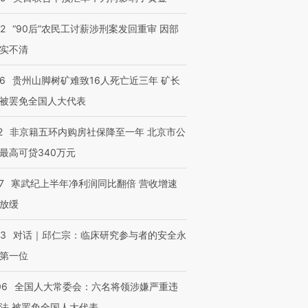
32
“90后”农民工讨薪涉刑案发回重审 因部
实不清
36
贵州山脚树矿难致16人死亡近三年 矿长
被罢免全国人大代表
2
非京籍五环内购房社保降至一年 北京市公
最高可贷340万元
7
寒武纪上半年净利润同比翻倍 营收增速
放缓
53
对话｜邱仁宗：临床研究参与者的安全永
第一位
06
全国人大常委会：六名将领涉嫌严重违
法 被罢免全国人大代表