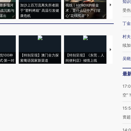
知识
致多瑙河
加沙上百万流离失所者困
视线｜HYROX的吸金
马航飞行员
受伤
二战沉船与
于“塑料烤箱” 高温引发健
术：是什么让中产们甘
粒摇头丸 尿
露出
康危机
心“花钱找虐”？
毒品
丁金
村夫
续加
【推广】走
找100种
【特别呈现】澳门全力探
【特别呈现】《东莞，人
会，让数智科
吴晓
式·第一对
索葡语国家新渠道
间便利店》倾情上线
业
最
17:
空”
15:
资超
14: