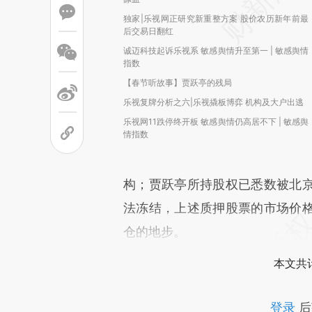
独家|乐视网正研究新重整方案 股价农历新年前最
后交易日翻红
诚迈科技起诉乐视系 敏感舆情升至第一 | 敏感舆情
指数
【春节听故事】贾跃亭的残局
乐视复牌分析之六|乐视撬板博弈 机构及大户出逃
乐视网11跌停终开板 敏感舆情仍高居不下 | 敏感舆
情指数
构；贾跃亭所持股权已悉数被北
法冻结，上述质押股票的市场价
仓的地步。
本文共计
登录
后