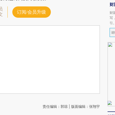
财
员
订阅/会员升级
财
文
写
引
责任编辑：郭琼 | 版面编辑：张翔宇