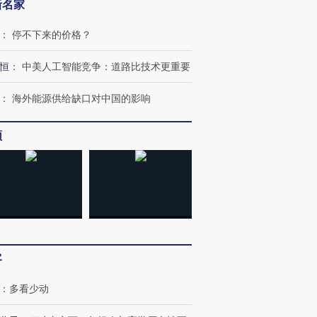
新名家
：
停不下来的价格？
恒
：
中美人工智能竞争：道路比技术更重要
：
海外能源供给缺口对中国的影响
频
客
：
多看少动