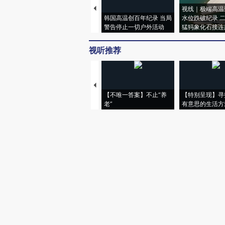
视线｜极端高温
韩国高温创百年纪录 当局
水位跌破纪录 
警告停止一切户外活动
猛犸象化石接连
视听推荐
【不唯一答案】不止“养
【特别呈现】寻
老”
有意思的生活方