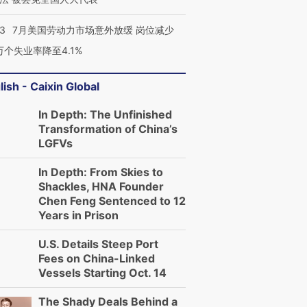
43
7月美国劳动力市场意外放缓 岗位减少
3万个失业率降至4.1%
lish - Caixin Global
In Depth: The Unfinished
Transformation of China’s
LGFVs
In Depth: From Skies to
Shackles, HNA Founder
Chen Feng Sentenced to 12
Years in Prison
U.S. Details Steep Port
Fees on China-Linked
Vessels Starting Oct. 14
The Shady Deals Behind a