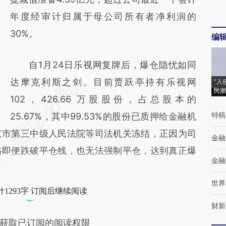
年度经审计归属于母公司所有者净利润的
30%。
编
自1月24日乐视网复牌后，爆仓隐忧如同
达摩克利斯之剑。目前贾跃亭持有乐视网
“入
民潮
102，426.66 万股股份，占总股本的
特稿
25.67%，其中99.53%的股份已质押给金融机
京市第三中级人民法院等司法机关冻结，正因为司
金融
格即便跌破平仓线，也无法强制平仓，达到真正爆
金融
世界
1293字 订阅后继续阅读
财新
获取已订阅的阅读权限