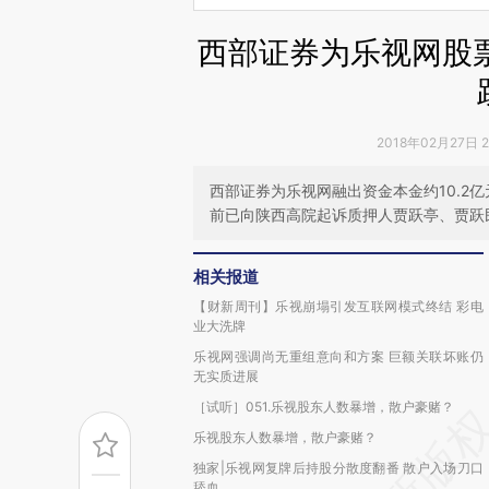
西部证券为乐视网股
2018年02月27日 
西部证券为乐视网融出资金本金约10.2
前已向陕西高院起诉质押人贾跃亭、贾跃
相关报道
【财新周刊】乐视崩塌引发互联网模式终结 彩电
业大洗牌
乐视网强调尚无重组意向和方案 巨额关联坏账仍
无实质进展
［试听］051.乐视股东人数暴增，散户豪赌？
乐视股东人数暴增，散户豪赌？
独家|乐视网复牌后持股分散度翻番 散户入场刀口
舔血