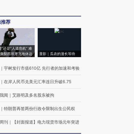
辑推荐
侵”还是“人道危机” 难
撕裂西班牙飞地休达
显影｜瓜农的漫长等待
｜
宇树发行市值610亿 先行者的加速和考验
｜
在岸人民币兑美元汇率连日升破6.75
我闻
｜
艾路明及多名股东被拘
｜
特朗普再签两份行政令限制出生公民权
周刊
｜
【封面报道】电力现货市场元年突进