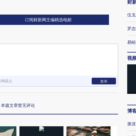
财
伍戈
订阅财新网主编精选电邮
罗志
易峘
视
新网观点
发布
本篇文章暂无评论
博
唐涯