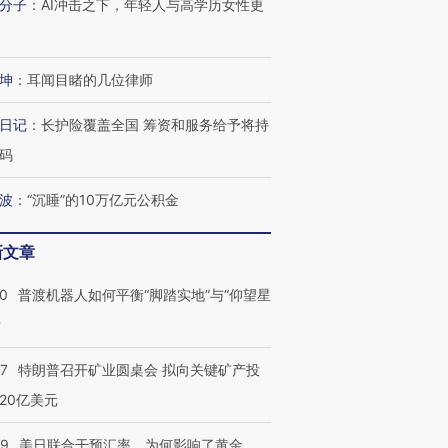
分子
：
AI冲击之下，年轻人与高学历女性更
跨国走私7万
视线｜被称为“蟑螂”的印
视线｜“入侵”还是“人道危
检体内含3种
度Z世代 用街头抗争将教
机”？难民潮撕裂西班牙
秘鲁纳斯
育部长拱下台
飞地休达
13人遇难
坤
：
耳闻目睹的几位律师
日记
：
长护险覆盖全国 筹资和服务给予将持
码
进第四届链博
【商旅对话】华住集团
技“链”接产
【特别呈现】寻找100种
CFO：不靠规模取胜，华
【特别呈
波
：
“沉睡”的10万亿元公积金
有意思的生活方式·第三对
住三大增长引擎是什么？
有意思的
新文章
00
普渡机器人如何平衡“脚踏实地”与“仰望星
？
57
特朗普召开矿业圆桌会 拟向关键矿产投
20亿美元
09
美日联合干预汇率，为何影响了黄金