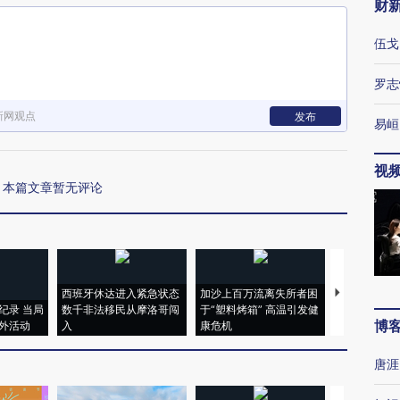
财
伍戈
罗志
新网观点
发布
易峘
视
本篇文章暂无评论
西班牙休达进入紧急状态
加沙上百万流离失所者困
视线｜HYR
纪录 当局
数千非法移民从摩洛哥闯
于“塑料烤箱” 高温引发健
术：是什么
博
外活动
入
康危机
心“花钱找虐
唐涯