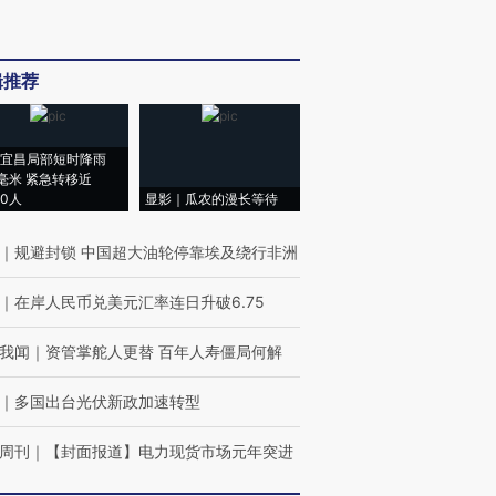
辑推荐
宜昌局部短时降雨
8毫米 紧急转移近
00人
显影｜瓜农的漫长等待
｜
规避封锁 中国超大油轮停靠埃及绕行非洲
｜
在岸人民币兑美元汇率连日升破6.75
我闻
｜
资管掌舵人更替 百年人寿僵局何解
｜
多国出台光伏新政加速转型
周刊
｜
【封面报道】电力现货市场元年突进