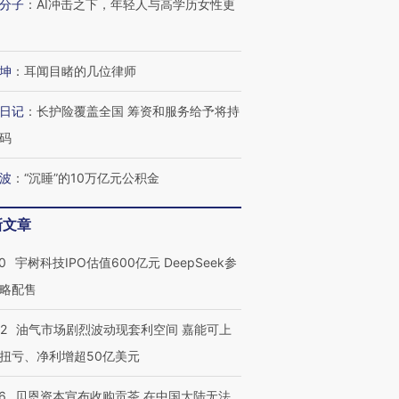
分子
：
AI冲击之下，年轻人与高学历女性更
进第四届链博
【商旅对话】华住集团
技“链”接产
【特别呈现】寻找100种
CFO：不靠规模取胜，华
【特别呈
有意思的生活方式·第三对
住三大增长引擎是什么？
有意思的
坤
：
耳闻目睹的几位律师
日记
：
长护险覆盖全国 筹资和服务给予将持
码
波
：
“沉睡”的10万亿元公积金
新文章
0
宇树科技IPO估值600亿元 DeepSeek参
略配售
22
油气市场剧烈波动现套利空间 嘉能可上
扭亏、净利增超50亿美元
6
贝恩资本宣布收购贡茶 在中国大陆无法