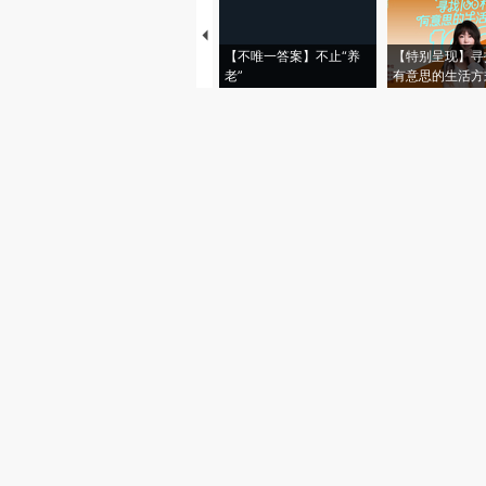
【不唯一答案】不止“养
【特别呈现】寻
老”
有意思的生活方