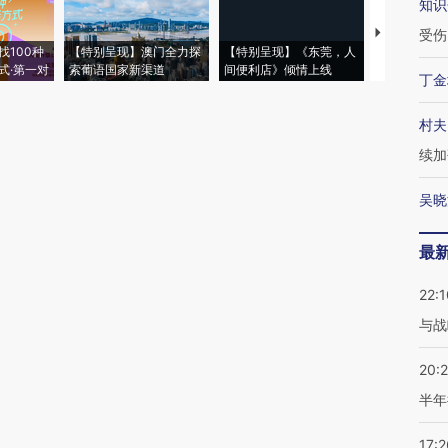
知识
【推广】走
受伤
找100种
【特别呈现】澳门全力探
【特别呈现】《东莞，人
会，让数智科
式·第一对
索葡语国家新渠道
间便利店》倾情上线
业
丁金
村夫
续加
吴晓
最
22:1
与战
20:
半年
17:2