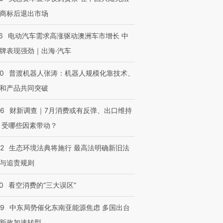
商标后退出市场
6
电动汽车需求高涨驱动澳洲车市增长 中
牌表现强劲｜出海·汽车
00
普渡机器人张涛：机器人规模化靠技术、
和产品共同突破
56
财新调查｜7月消费或有反弹、出口维持
 受哪些因素带动？
42
生态环境法典将施行 最高法明确新旧法
与追责规则
0
看空消费的“三大误区”
59
中东局势催化东南亚能源焦虑 多国出台
新政加速转型