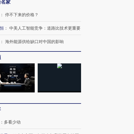
新名家
：
停不下来的价格？
恒
：
中美人工智能竞争：道路比技术更重要
：
海外能源供给缺口对中国的影响
频
OX的吸金
马航飞行员跨国走私7万
视线｜被称为“蟑螂”的印
让中产们甘
粒摇头丸 尿检体内含3种
度Z世代 用街头抗争将教
秘鲁纳斯
客
”？
毒品
育部长拱下台
13人遇难
：
多看少动