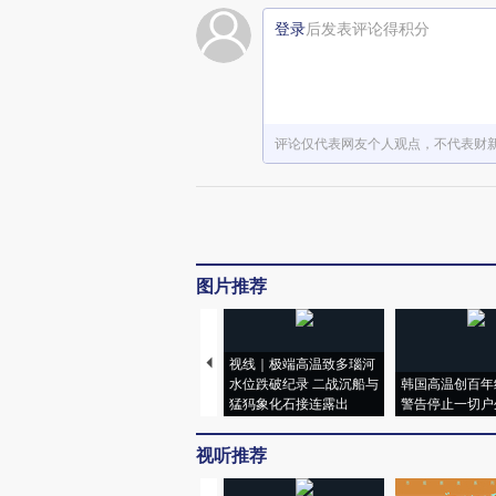
登录
后发表评论得积分
评论仅代表网友个人观点，不代表财
图片推荐
视线｜极端高温致多瑙河
水位跌破纪录 二战沉船与
韩国高温创百年
猛犸象化石接连露出
警告停止一切户
视听推荐