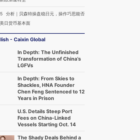
05
分析｜贝森特操盘稳日元，操作巧思能否
美日货币基本面
lish - Caixin Global
In Depth: The Unfinished
Transformation of China’s
LGFVs
In Depth: From Skies to
Shackles, HNA Founder
Chen Feng Sentenced to 12
Years in Prison
U.S. Details Steep Port
Fees on China-Linked
Vessels Starting Oct. 14
The Shady Deals Behind a