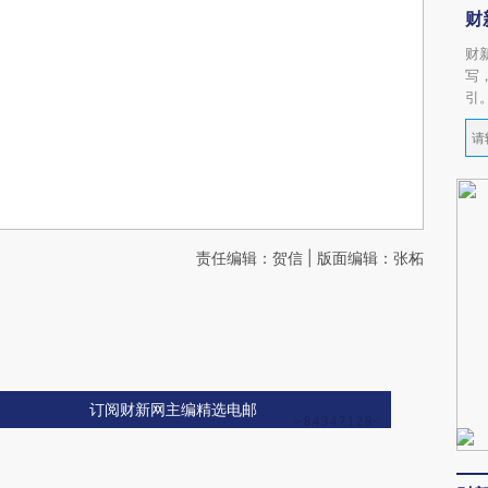
财
财
写
引
责任编辑：贺信 | 版面编辑：张柘
订阅财新网主编精选电邮