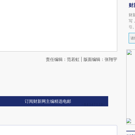
财
财
写
引
责任编辑：范若虹 | 版面编辑：张翔宇
订阅财新网主编精选电邮