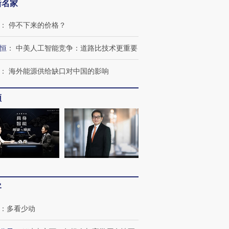
新名家
：
停不下来的价格？
恒
：
中美人工智能竞争：道路比技术更重要
：
海外能源供给缺口对中国的影响
频
跨国走私7万
视线｜被称为“蟑螂”的印
视线｜“入侵”还是“人道危
检体内含3种
度Z世代 用街头抗争将教
机”？难民潮撕裂西班牙
秘鲁纳斯
育部长拱下台
飞地休达
13人遇难
客
：
多看少动
进第四届链博
【商旅对话】华住集团