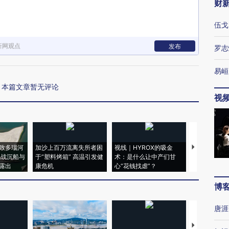
财
伍戈
新网观点
发布
罗志
易峘
本篇文章暂无评论
视
致多瑙河
加沙上百万流离失所者困
视线｜HYROX的吸金
马航飞行员
二战沉船与
于“塑料烤箱” 高温引发健
术：是什么让中产们甘
粒摇头丸 尿
露出
康危机
心“花钱找虐”？
毒品
博
唐涯
【推广】走