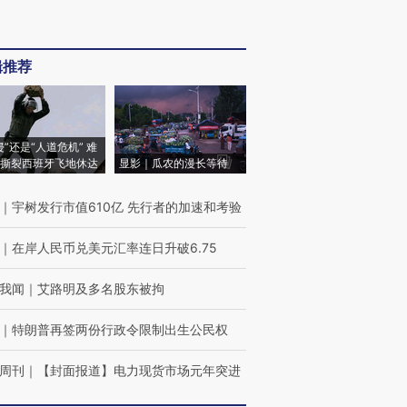
辑推荐
侵”还是“人道危机” 难
撕裂西班牙飞地休达
显影｜瓜农的漫长等待
｜
宇树发行市值610亿 先行者的加速和考验
｜
在岸人民币兑美元汇率连日升破6.75
我闻
｜
艾路明及多名股东被拘
｜
特朗普再签两份行政令限制出生公民权
周刊
｜
【封面报道】电力现货市场元年突进