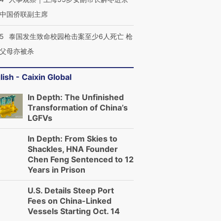
中国侨联副主席
45
泰国发生致命校园枪击案至少6人死亡 枪
父母亦被杀
lish - Caixin Global
In Depth: The Unfinished
Transformation of China’s
LGFVs
In Depth: From Skies to
Shackles, HNA Founder
Chen Feng Sentenced to 12
Years in Prison
U.S. Details Steep Port
Fees on China-Linked
Vessels Starting Oct. 14