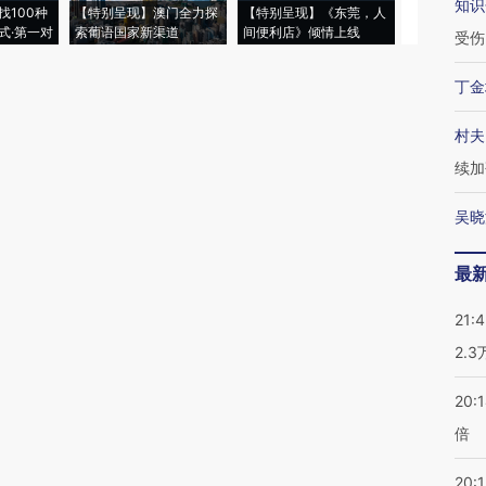
知识
找100种
【特别呈现】澳门全力探
【特别呈现】《东莞，人
会，让数智科
式·第一对
索葡语国家新渠道
间便利店》倾情上线
业
受伤
丁金
村夫
续加
吴晓
最
21:
2.
20:
倍
20:1