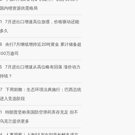
国内锂资源供需格局
1
7月进出口增速高位放缓，价格驱动还能
多久
8
央行7月继续增持近20吨黄金 累计储备超
600万盎司
5
7月进出口增速从高位略有回落 涨价动力
持续？
07
下周前瞻：生态环境法典施行；巴西总统
进入竞选阶段
1
特朗普坚称美国防空弹药库存充足 但不
乌克兰提供更多
24
人事观察｜上海55岁女副市长解冬进京