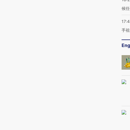
候任
17:
手祖
Eng