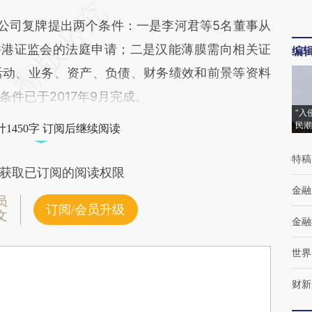
公司复牌提出两个条件：一是李河君等5名董事从
香港证监会的法庭申请；二是汉能薄膜需向相关证
编
活动、业务、资产、负债、财务绩效和前景等资料
件已于2017年9月完成。
“入
民潮
1450字 订阅后继续阅读
特稿
获取已订阅的阅读权限
金融
员
订阅/会员升级
文
金融
世界
财新