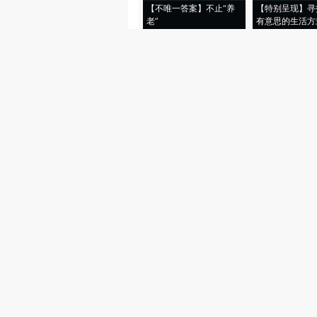
【不唯一答案】不止“养
【特别呈现】寻
老”
有意思的生活方