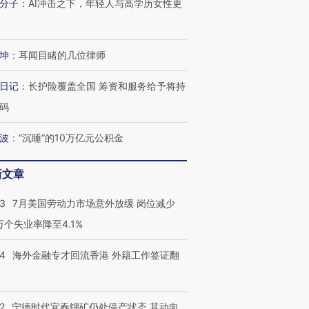
分子
：
AI冲击之下，年轻人与高学历女性更
技“链”接产
【特别呈现】寻找100种
CFO：不靠规模取胜，华
【特别呈
有意思的生活方式·第三对
住三大增长引擎是什么？
有意思的
坤
：
耳闻目睹的几位律师
日记
：
长护险覆盖全国 筹资和服务给予将持
码
波
：
“沉睡”的10万亿元公积金
新文章
43
7月美国劳动力市场意外放缓 岗位减少
3万个失业率降至4.1%
14
海外金融专才回流香港 外籍工作签证翻
2
宁德时代宜春锂矿仍处停产状态 其动向