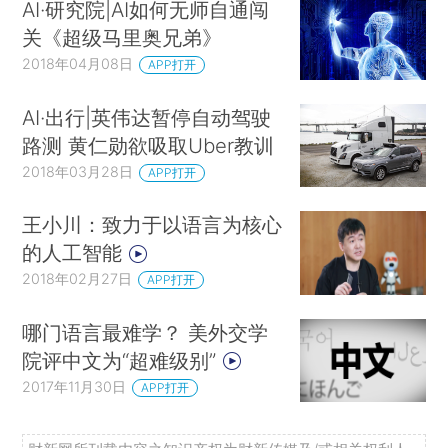
AI·研究院|AI如何无师自通闯
关《超级马里奥兄弟》
2018年04月08日
APP打开
AI·出行|英伟达暂停自动驾驶
路测 黄仁勋欲吸取Uber教训
2018年03月28日
APP打开
王小川：致力于以语言为核心
的人工智能
2018年02月27日
APP打开
哪门语言最难学？ 美外交学
院评中文为“超难级别”
2017年11月30日
APP打开