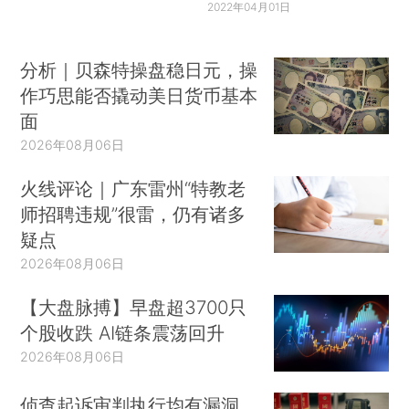
2022年04月01日
分析｜贝森特操盘稳日元，操
作巧思能否撬动美日货币基本
面
2026年08月06日
火线评论｜广东雷州“特教老
师招聘违规”很雷，仍有诸多
疑点
2026年08月06日
【大盘脉搏】早盘超3700只
个股收跌 AI链条震荡回升
2026年08月06日
侦查起诉审判执行均有漏洞