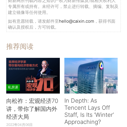
财新网所刊载内容之知识产权为财新传媒及/或相关权利人
专属所有或持有。未经许可，禁止进行转载、摘编、复制及
建立镜像等任何使用。
如有意愿转载，请发邮件至
hello@caixin.com
，获得书面
确认及授权后，方可转载。
推荐阅读
私房课
In Depth: As
向松祚：宏观经济70
Tencent Lays Off
讲，带你了解国内外
Staff, Is Its ‘Winter’
经济大局
Approaching?
2022年04月06日