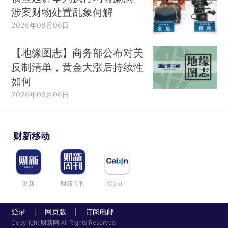
涉案财物处置乱象何解
2026年08月06日
【地缘图志】商务部公布对美
反制清单，黄金大涨后持续性
如何
2026年08月06日
财新移动
财新
财新周刊
Caixin
登录
网页版
订阅电邮
|
|
Copyright 财新网 All Rights Reserved