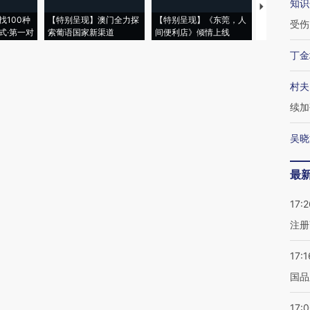
知识
【推广】走
找100种
【特别呈现】澳门全力探
【特别呈现】《东莞，人
会，让数智科
受伤
式·第一对
索葡语国家新渠道
间便利店》倾情上线
业
丁金
村夫
续加
吴晓
最
17:2
注册
17:1
国品
17: