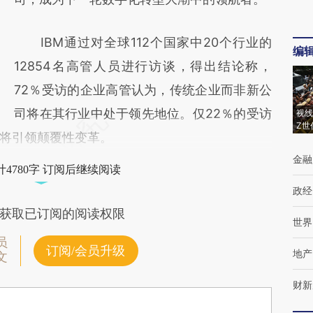
IBM通过对全球112个国家中20个行业的
编
12854名高管人员进行访谈，得出结论称，
72％受访的企业高管认为，传统企业而非新公
司将在其行业中处于领先地位。仅22％的受访
视线
Z世
将引领颠覆性变革。
金融
4780字 订阅后继续阅读
政经
获取已订阅的阅读权限
世界
员
订阅/会员升级
地产
文
财新