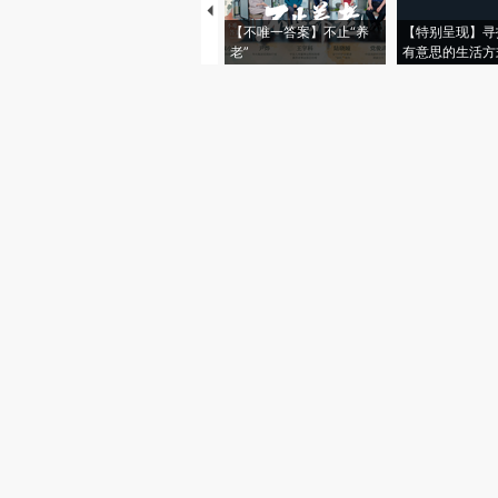
【不唯一答案】不止“养
【特别呈现】寻
老”
有意思的生活方