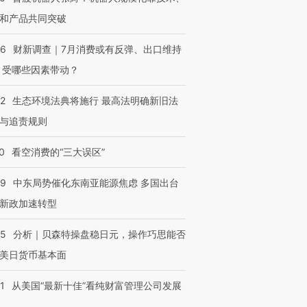
和产品共同突破
56
财新调查｜7月消费或有反弹、出口维持
 受哪些因素带动？
42
生态环境法典将施行 最高法明确新旧法
与追责规则
0
看空消费的“三大误区”
59
中东局势催化东南亚能源焦虑 多国出台
新政加速转型
05
分析｜贝森特操盘稳日元，操作巧思能否
美日货币基本面
1
从美国“最新十佳”看纯财富管理公司发展