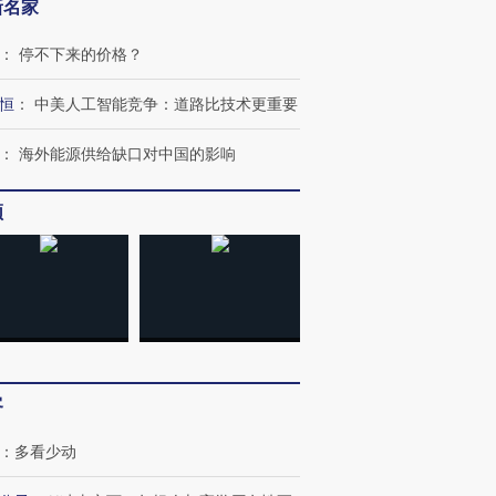
新名家
：
停不下来的价格？
恒
：
中美人工智能竞争：道路比技术更重要
：
海外能源供给缺口对中国的影响
频
跨国走私7万
视线｜HYROX的吸金
视线｜被
检体内含3种
术：是什么让中产们甘
泽连斯基密集出访美英 索
度Z世代
心“花钱找虐”？
要防空导弹“救急”
育部长拱
客
：
多看少动