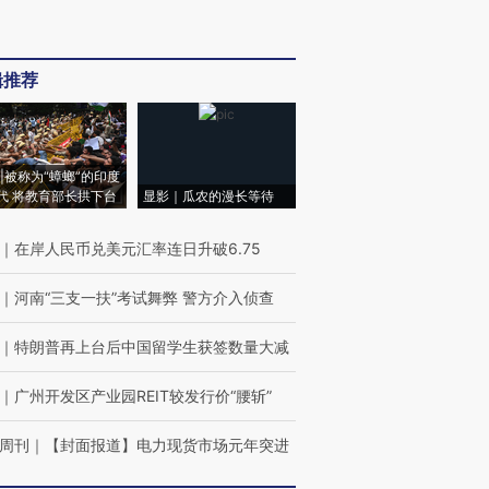
辑推荐
|被称为“蟑螂”的印度
代 将教育部长拱下台
显影｜瓜农的漫长等待
｜
在岸人民币兑美元汇率连日升破6.75
｜
河南“三支一扶”考试舞弊 警方介入侦查
｜
特朗普再上台后中国留学生获签数量大减
｜
广州开发区产业园REIT较发行价“腰斩”
周刊
｜
【封面报道】电力现货市场元年突进