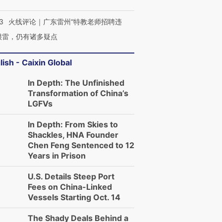
3
火线评论｜广东雷州“特教老师招聘违
很雷，仍有诸多疑点
lish - Caixin Global
In Depth: The Unfinished
Transformation of China’s
LGFVs
In Depth: From Skies to
Shackles, HNA Founder
Chen Feng Sentenced to 12
Years in Prison
U.S. Details Steep Port
Fees on China-Linked
Vessels Starting Oct. 14
The Shady Deals Behind a