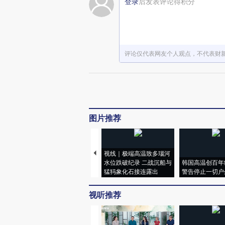
登录
后发表评论得积分
评论仅代表网友个人观点，不代表财
图片推荐
视线｜极端高温致多瑙河
水位跌破纪录 二战沉船与
韩国高温创百年
猛犸象化石接连露出
警告停止一切户
视听推荐