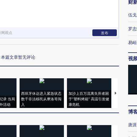
财
伍戈
罗志
新网观点
发布
易峘
本篇文章暂无评论
视
西班牙休达进入紧急状态
加沙上百万流离失所者困
马航飞行员
纪录 当局
数千非法移民从摩洛哥闯
于“塑料烤箱” 高温引发健
粒摇头丸 尿
外活动
入
康危机
毒品
博
唐涯