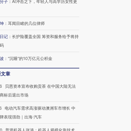
分子
：
AI冲击之下，年轻人与高学历女性更
进第四届链博
【商旅对话】华住集团
技“链”接产
【特别呈现】寻找100种
CFO：不靠规模取胜，华
【特别呈
有意思的生活方式·第三对
住三大增长引擎是什么？
有意思的
坤
：
耳闻目睹的几位律师
日记
：
长护险覆盖全国 筹资和服务给予将持
码
波
：
“沉睡”的10万亿元公积金
新文章
6
贝恩资本宣布收购贡茶 在中国大陆无法
商标后退出市场
6
电动汽车需求高涨驱动澳洲车市增长 中
牌表现强劲｜出海·汽车
00
普渡机器人张涛：机器人规模化靠技术、