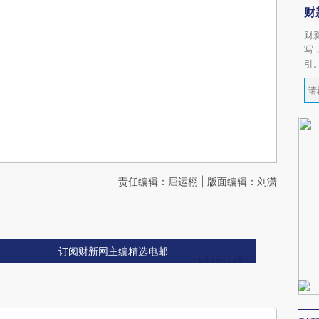
财
财
写
引
责任编辑：屈运栩 | 版面编辑：刘潇
订阅财新网主编精选电邮