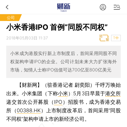
公司
小米香港IPO 首例“同股不同权”
2018年05月03日 11:37
T中
小米成为港股实行新上市制度后，首间采用同股不同
权架构申请IPO的企业。公司计划未来大力扩张海外
市场，知情人士称IPO估值可达700亿至800亿美元
【财新网】（驻香港记者 尉奕阳）
千呼万唤始
出来。小米集团（下称
小米
）5月3日早晨于
港交所
递交首次公开募股（
IPO
）招股书，成为香港交易
所（
00388.HK
）上市制度改革后，首间采用“同股
不同权”架构申请上市的新经济公司。