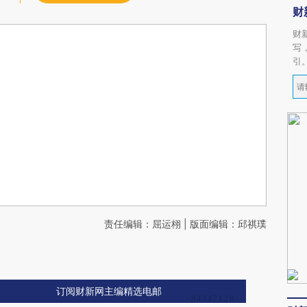
财
财
写
引
责任编辑：屈运栩 | 版面编辑：邱祺璞
订阅财新网主编精选电邮