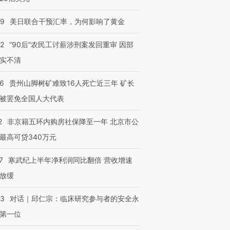
09
美日联合干预汇率，为何影响了黄金
32
“90后”农民工讨薪涉刑案发回重审 因部
实不清
36
贵州山脚树矿难致16人死亡近三年 矿长
被罢免全国人大代表
2
非京籍五环内购房社保降至一年 北京市公
最高可贷340万元
7
寒武纪上半年净利润同比翻倍 营收增速
放缓
53
对话｜邱仁宗：临床研究参与者的安全永
第一位