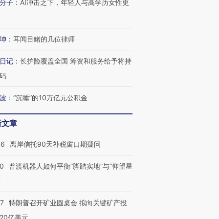
分子
：
AI冲击之下，年轻人与高学历女性更
坤
：
耳闻目睹的几位律师
进第四届链博
【商旅对话】华住集团
技“链”接产
【特别呈现】寻找100种
CFO：不靠规模取胜，华
【特别呈
有意思的生活方式·第三对
住三大增长引擎是什么？
有意思的
日记
：
长护险覆盖全国 筹资和服务给予将持
码
波
：
“沉睡”的10万亿元公积金
新文章
46
离岸信托90天补税窗口期疑问
00
普渡机器人如何平衡“脚踏实地”与“仰望星
？
57
特朗普召开矿业圆桌会 拟向关键矿产投
20亿美元