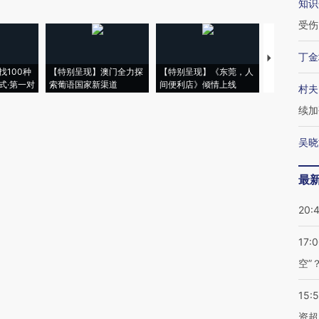
知识
受伤
丁金
【推广】走
找100种
【特别呈现】澳门全力探
【特别呈现】《东莞，人
会，让数智科
式·第一对
索葡语国家新渠道
间便利店》倾情上线
业
村夫
续加
吴晓
最
20:
17:
空”
15:
资超