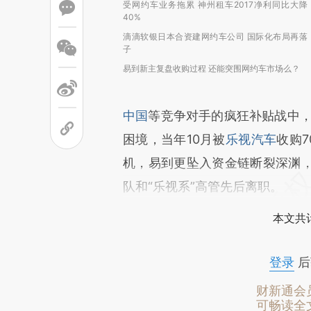
受网约车业务拖累 神州租车2017净利同比大降
40%
滴滴软银日本合资建网约车公司 国际化布局再落
子
易到新主复盘收购过程 还能突围网约车市场么？
中国
等竞争对手的疯狂补贴战中，
困境，当年10月被
乐视汽车
收购7
机，易到更坠入资金链断裂深渊
队和“乐视系”高管先后离职。
本文共计
登录
后
财新通会
可畅读全