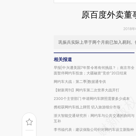
原百度外卖董
2018年
巩振兵实际上早于两个月前已加入易到。
相关报道
早报|中兴遭美国7年禁令将有何挑战？；南京市全
面暂停网约车投放；大疆融资“竞价”20日结束
网约车大战：第二季|数据通专供
【财新周刊】网约车第二次世界大战开打
2300个主管部门 申请网约车牌照需要多少成本
携程获网约车线上牌照 切入旅游细分市场
浙大智能交通研究所：网约车与公共交通的协同与
互补
李书福代表：建议保险公司针对网约车设立新险种