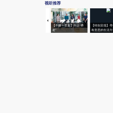
视听推荐
【不唯一答案】不止“养
【特别呈现】寻
老”
有意思的生活方