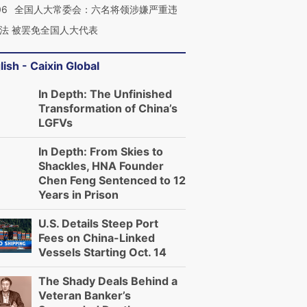
06
全国人大常委会：六名将领涉嫌严重违
法 被罢免全国人大代表
lish - Caixin Global
In Depth: The Unfinished
Transformation of China’s
LGFVs
In Depth: From Skies to
Shackles, HNA Founder
Chen Feng Sentenced to 12
Years in Prison
U.S. Details Steep Port
Fees on China-Linked
Vessels Starting Oct. 14
The Shady Deals Behind a
Veteran Banker’s