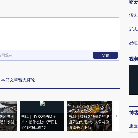
财
伍戈
罗志
易峘
新网观点
发布
视
本篇文章暂无评论
博
失所者困
视线｜HYROX的吸金
视线｜被称为“蟑螂”的印
视线｜“入侵
高温引发健
术：是什么让中产们甘
度Z世代 用街头抗争将教
机”？难民潮
唐涯
心“花钱找虐”？
育部长拱下台
飞地休达