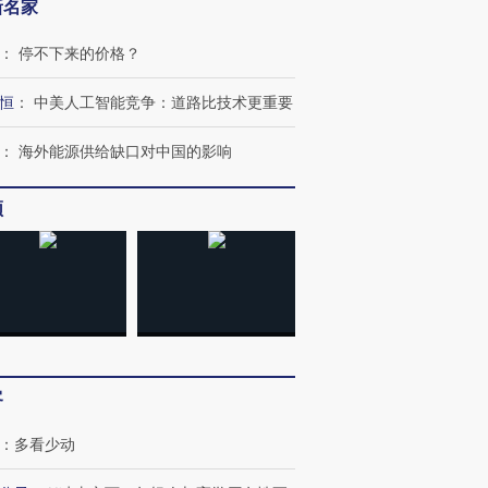
新名家
：
停不下来的价格？
恒
：
中美人工智能竞争：道路比技术更重要
：
海外能源供给缺口对中国的影响
频
客
”还是“人道危
湖北宜昌局部短时降雨
哈尔滨遭遇短时极端强降
撕裂西班牙
128毫米 紧急转移近
雨 3小时累计雨量超80毫
秘鲁纳斯
：
多看少动
4000人
米
13人遇难