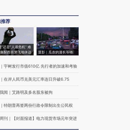
辑推荐
侵”还是“人道危机” 难
撕裂西班牙飞地休达
显影｜瓜农的漫长等待
｜
宇树发行市值610亿 先行者的加速和考验
｜
在岸人民币兑美元汇率连日升破6.75
我闻
｜
艾路明及多名股东被拘
｜
特朗普再签两份行政令限制出生公民权
周刊
｜
【封面报道】电力现货市场元年突进