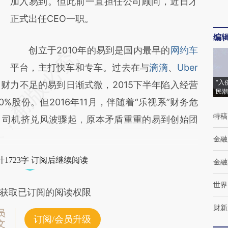
加入易到。但此前一直担任公司顾问，近日才
正式出任CEO一职。
编
创立于2010年的易到是国内最早的
网约车
平台，主打快车和专车。过去在与
滴滴
、
Uber
“入
财力不足的易到日渐式微，2015下半年陷入经营
民潮
0%股份。但2016年11月，伴随着“乐视系”财务危
特稿
，司机挤兑风波骤起，原本矛盾重重的易到创始团
金融
1723字 订阅后继续阅读
金融
世界
获取已订阅的阅读权限
财新
员
订阅/会员升级
文