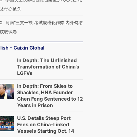
父母亦被杀
40
河南“三支一扶”考试规模化作弊 内外勾结
获取试卷
lish - Caixin Global
In Depth: The Unfinished
Transformation of China’s
LGFVs
In Depth: From Skies to
Shackles, HNA Founder
Chen Feng Sentenced to 12
Years in Prison
U.S. Details Steep Port
Fees on China-Linked
Vessels Starting Oct. 14