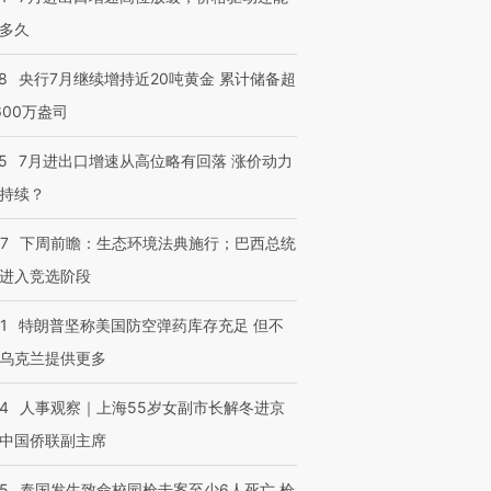
多久
8
央行7月继续增持近20吨黄金 累计储备超
600万盎司
5
7月进出口增速从高位略有回落 涨价动力
持续？
07
下周前瞻：生态环境法典施行；巴西总统
进入竞选阶段
1
特朗普坚称美国防空弹药库存充足 但不
乌克兰提供更多
24
人事观察｜上海55岁女副市长解冬进京
中国侨联副主席
45
泰国发生致命校园枪击案至少6人死亡 枪