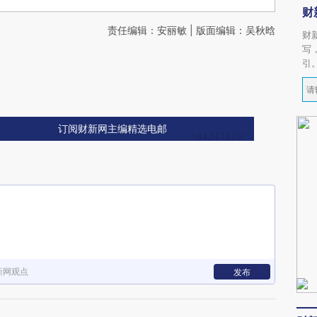
财
责任编辑：安丽敏 | 版面编辑：吴秋晗
财
写
引
订阅财新网主编精选电邮
新网观点
发布