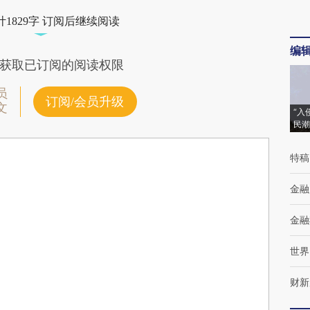
1829字 订阅后继续阅读
编
获取已订阅的阅读权限
员
订阅/会员升级
文
“入
民潮
特稿
金融
金融
世界
财新