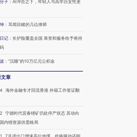
分子
：
AI冲击之下，年轻人与高学历女性更
坤
：
耳闻目睹的几位律师
日记
：
长护险覆盖全国 筹资和服务给予将持
码
波
：
“沉睡”的10万亿元公积金
新文章
14
海外金融专才回流香港 外籍工作签证翻
2
宁德时代宜春锂矿仍处停产状态 其动向
国内锂资源供需格局
1
7月进出口增速高位放缓，价格驱动还能