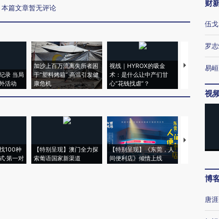
财
本篇文章暂无评论
伍戈
罗志
加沙上百万流离失所者困
视线｜HYROX的吸金
马航飞行员
易峘
纪录 当局
于“塑料烤箱” 高温引发健
术：是什么让中产们甘
粒摇头丸 尿
外活动
康危机
心“花钱找虐”？
毒品
视
【推广】走
找100种
【特别呈现】澳门全力探
【特别呈现】《东莞，人
会，让数智科
式·第一对
索葡语国家新渠道
间便利店》倾情上线
业
博
唐涯