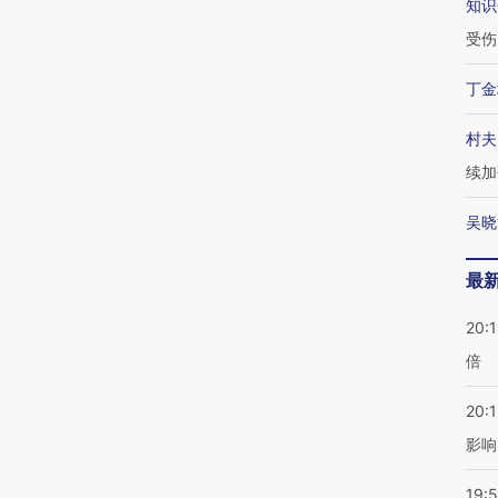
知识
受伤
丁金
村夫
续加
吴晓
最
20:
倍
20:1
影响
19:5