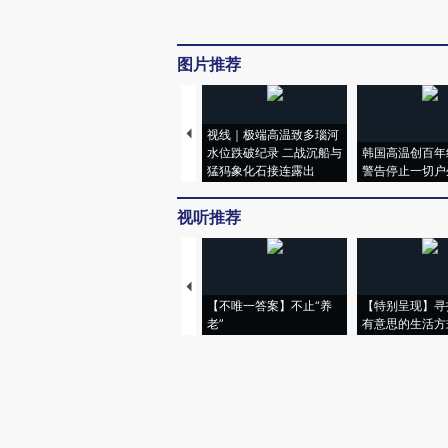
图片推荐
视线｜极端高温致多瑙河
水位跌破纪录 二战沉船与
韩国高温创百年
猛犸象化石接连露出
警告停止一切户
视听推荐
【不唯一答案】不止“养
【特别呈现】寻
老”
有意思的生活方