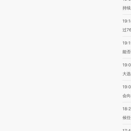
持续
19:1
过7
19:1
能否
19:
大选
19:0
会向
18:
候任
17: