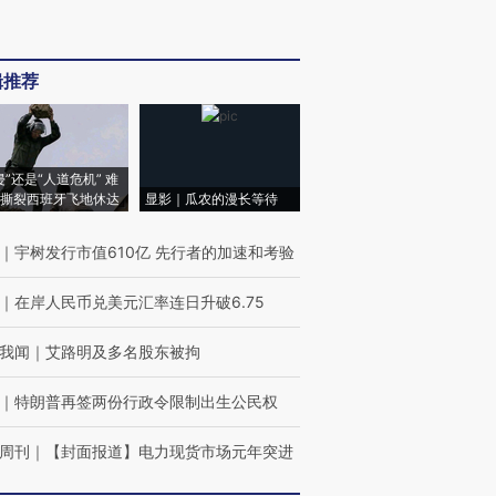
辑推荐
侵”还是“人道危机” 难
撕裂西班牙飞地休达
显影｜瓜农的漫长等待
｜
宇树发行市值610亿 先行者的加速和考验
｜
在岸人民币兑美元汇率连日升破6.75
我闻
｜
艾路明及多名股东被拘
｜
特朗普再签两份行政令限制出生公民权
周刊
｜
【封面报道】电力现货市场元年突进