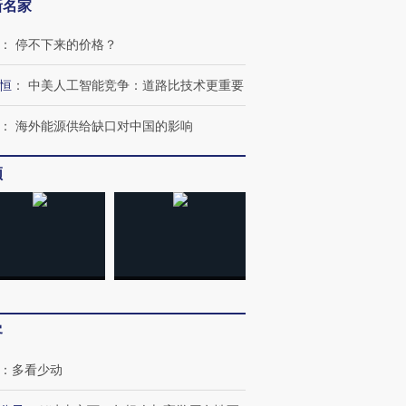
新名家
：
停不下来的价格？
恒
：
中美人工智能竞争：道路比技术更重要
跨国走私7万
视线｜被称为“蟑螂”的印
视线｜“入侵”还是“人道危
：
海外能源供给缺口对中国的影响
检体内含3种
度Z世代 用街头抗争将教
机”？难民潮撕裂西班牙
秘鲁纳斯
育部长拱下台
飞地休达
13人遇难
频
进第四届链博
【商旅对话】华住集团
技“链”接产
【特别呈现】寻找100种
CFO：不靠规模取胜，华
【特别呈
有意思的生活方式·第三对
住三大增长引擎是什么？
有意思的
客
：
多看少动