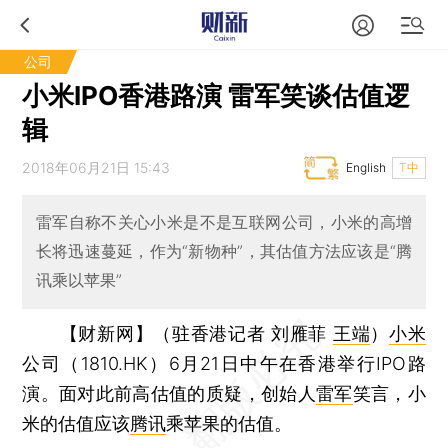
公司
小米IPO香港路演 雷军笑谈估值逻
辑
2018年06月21日 15:43
English
T中
雷军自称不关心小米是不是互联网公司，小米的高增
长将迅速蔓延，作为“新物种”，其估值方法应该是“腾
讯乘以苹果”
【财新网】（驻香港记者 刘雁菲
王端
）
小米
公司（1810.HK）6月21日中午在香港举行IPO路
演。面对此前高估值的质疑，创始人
雷军
笑言，小
米的估值应该
腾讯
乘苹果的估值。