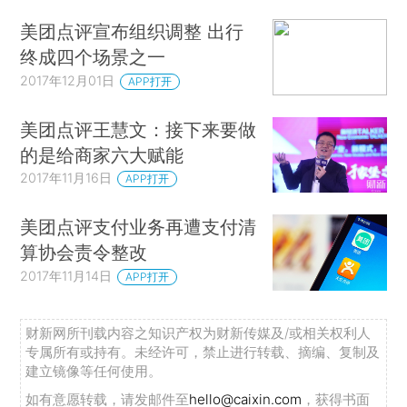
美团点评宣布组织调整 出行
终成四个场景之一
2017年12月01日
APP打开
美团点评王慧文：接下来要做
的是给商家六大赋能
2017年11月16日
APP打开
美团点评支付业务再遭支付清
算协会责令整改
2017年11月14日
APP打开
财新网所刊载内容之知识产权为财新传媒及/或相关权利人
专属所有或持有。未经许可，禁止进行转载、摘编、复制及
建立镜像等任何使用。
如有意愿转载，请发邮件至
hello@caixin.com
，获得书面