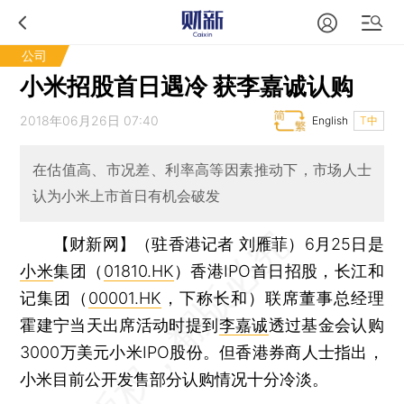
公司
小米招股首日遇冷 获李嘉诚认购
2018年06月26日 07:40
English
T中
在估值高、市况差、利率高等因素推动下，市场人士
认为小米上市首日有机会破发
【财新网】（驻香港记者 刘雁菲）
6月25日是
小米
集团（
01810.HK
）香港IPO首日招股，长江和
记集团（
00001.HK
，下称长和）联席董事总经理
霍建宁当天出席活动时提到
李嘉诚
透过基金会认购
3000万美元小米IPO股份。但香港券商人士指出，
小米目前公开发售部分认购情况十分冷淡。