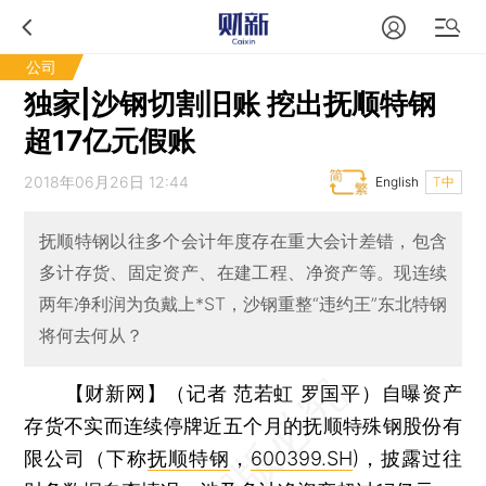
公司
独家|沙钢切割旧账 挖出抚顺特钢
超17亿元假账
2018年06月26日 12:44
English
T中
抚顺特钢以往多个会计年度存在重大会计差错，包含
多计存货、固定资产、在建工程、净资产等。现连续
两年净利润为负戴上*ST，沙钢重整“违约王”东北特钢
将何去何从？
【财新网】（记者 范若虹 罗国平）
自曝资产
存货不实而连续停牌近五个月的抚顺特殊钢股份有
限公司（下称
抚顺特钢
，
600399.SH
)，披露过往