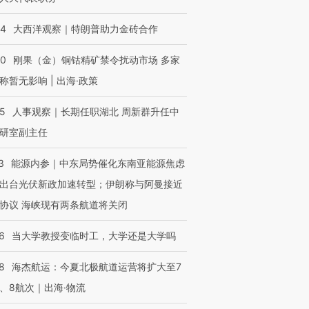
44
大西洋观察｜特朗普助力金砖合作
40
刚果（金）铜钴精矿禁令扰动市场 多家
称暂无影响 | 出海·政策
25
人事观察｜长期任职湖北 周新群升任中
研室副主任
3
能源内参｜中东局势催化东南亚能源焦虑
出台光伏新政加速转型；伊朗称与阿曼接近
协议 海峡现有两条航道将关闭
6
当大学教授变临时工，大学还是大学吗
8
海杰航运：今夏北极航道运营将扩大至7
、8航次｜出海·物流