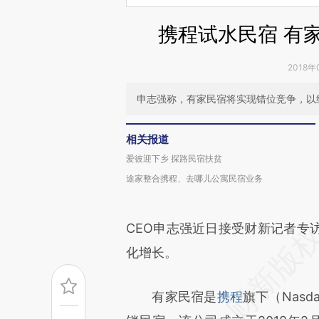
携程试水民宿 有
2018年
申志强称，有家民宿将实现错位竞争，以
相关报道
爱彼迎下乡 探路民宿扶贫
途家整合携程、去哪儿公寓民宿业务
CEO申志强近日接受财新记者专
化增长。
有家民宿是
携程
旗下（Nas