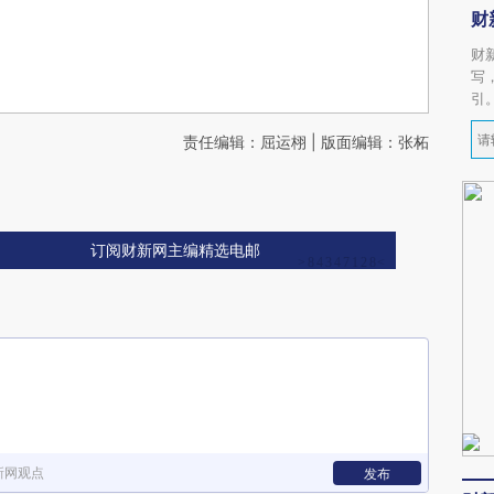
财
财
写
引
责任编辑：屈运栩 | 版面编辑：张柘
订阅财新网主编精选电邮
新网观点
发布