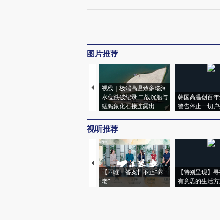
图片推荐
视线｜极端高温致多瑙河
水位跌破纪录 二战沉船与
韩国高温创百年
猛犸象化石接连露出
警告停止一切户
视听推荐
【不唯一答案】不止“养
【特别呈现】寻
老”
有意思的生活方