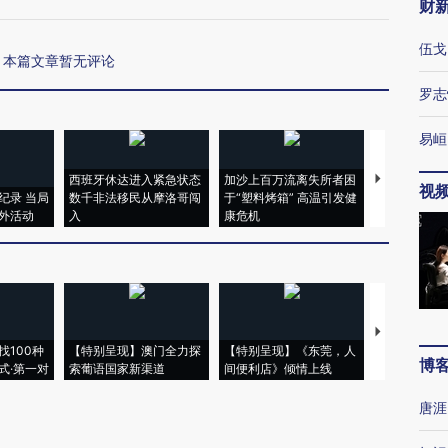
财
伍戈
本篇文章暂无评论
罗志
易峘
西班牙休达进入紧急状态
加沙上百万流离失所者困
视线｜HYR
视
纪录 当局
数千非法移民从摩洛哥闯
于“塑料烤箱” 高温引发健
术：是什么
外活动
入
康危机
心“花钱找虐
【推广】走
找100种
【特别呈现】澳门全力探
【特别呈现】《东莞，人
会，让数智科
博
式·第一对
索葡语国家新渠道
间便利店》倾情上线
业
唐涯