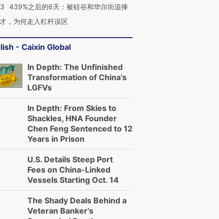
53
439%之后的6天：被硅谷和华尔街追捧
才，为何走入杠杆误区
lish - Caixin Global
In Depth: The Unfinished
Transformation of China’s
LGFVs
In Depth: From Skies to
Shackles, HNA Founder
Chen Feng Sentenced to 12
Years in Prison
U.S. Details Steep Port
Fees on China-Linked
Vessels Starting Oct. 14
The Shady Deals Behind a
Veteran Banker’s