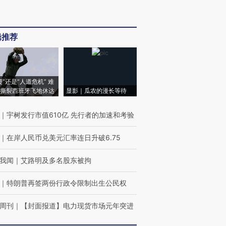
辑推荐
侵”还是“人道危机” 难
撕裂西班牙飞地休达
显影｜瓜农的漫长等待
｜
宇树发行市值610亿 先行者的加速和考验
｜
在岸人民币兑美元汇率连日升破6.75
我闻
｜
艾路明及多名股东被拘
｜
特朗普再签两份行政令限制出生公民权
周刊
｜
【封面报道】电力现货市场元年突进