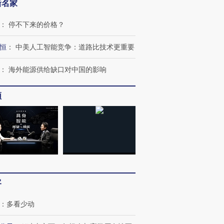
新名家
：
停不下来的价格？
恒
：
中美人工智能竞争：道路比技术更重要
：
海外能源供给缺口对中国的影响
OX的吸金
马航飞行员跨国走私7万
视线｜被称为“蟑螂”的印
频
让中产们甘
粒摇头丸 尿检体内含3种
度Z世代 用街头抗争将教
秘鲁纳斯
”？
毒品
育部长拱下台
13人遇难
进第四届链博
【商旅对话】华住集团
技“链”接产
【特别呈现】寻找100种
CFO：不靠规模取胜，华
【特别呈
客
有意思的生活方式·第三对
住三大增长引擎是什么？
有意思的
：
多看少动