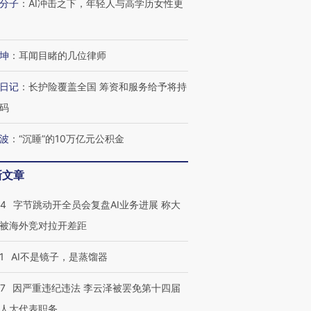
分子
：
AI冲击之下，年轻人与高学历女性更
坤
：
耳闻目睹的几位律师
日记
：
长护险覆盖全国 筹资和服务给予将持
码
波
：
“沉睡”的10万亿元公积金
新文章
44
字节跳动开全员会复盘AI业务进展 称大
被海外竞对拉开差距
1
AI不是镜子，是蒸馏器
07
因严重违纪违法 李云泽被罢免第十四届
人大代表职务