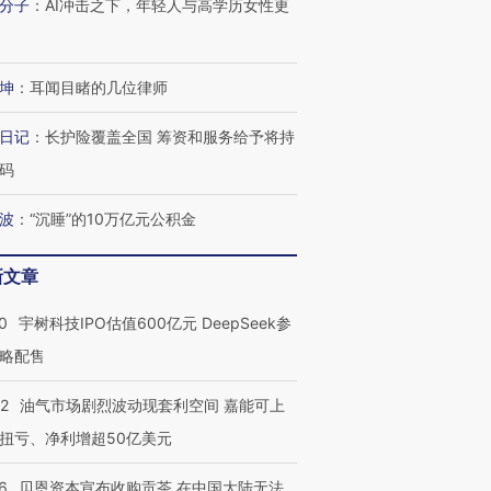
分子
：
AI冲击之下，年轻人与高学历女性更
坤
：
耳闻目睹的几位律师
日记
：
长护险覆盖全国 筹资和服务给予将持
码
波
：
“沉睡”的10万亿元公积金
新文章
0
宇树科技IPO估值600亿元 DeepSeek参
略配售
22
油气市场剧烈波动现套利空间 嘉能可上
扭亏、净利增超50亿美元
6
贝恩资本宣布收购贡茶 在中国大陆无法