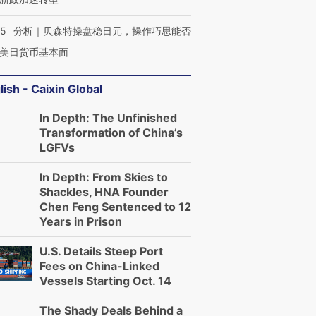
05
分析｜贝森特操盘稳日元，操作巧思能否
美日货币基本面
lish - Caixin Global
In Depth: The Unfinished
Transformation of China’s
LGFVs
In Depth: From Skies to
Shackles, HNA Founder
Chen Feng Sentenced to 12
Years in Prison
U.S. Details Steep Port
Fees on China-Linked
Vessels Starting Oct. 14
The Shady Deals Behind a