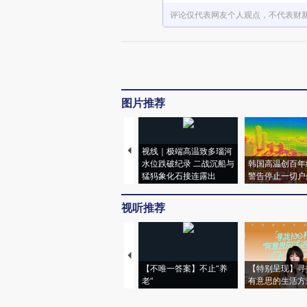
评论仅代表网友个人观点，不代表财
图片推荐
视线｜极端高温致多瑙河
水位跌破纪录 二战沉船与
韩国高温创百年
猛犸象化石接连露出
警告停止一切户
视听推荐
【不唯一答案】不止“养
【特别呈现】寻
老”
有意思的生活方