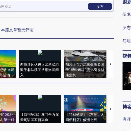
财
新网观点
发布
伍戈
罗志
本篇文章暂无评论
易峘
视
西班牙休达进入紧急状态
加沙上百万流离失所者困
视线｜HYR
纪录 当局
数千非法移民从摩洛哥闯
于“塑料烤箱” 高温引发健
术：是什么
外活动
入
康危机
心“花钱找虐
博
【推广】走
找100种
【特别呈现】澳门全力探
【特别呈现】《东莞，人
会，让数智科
唐涯
式·第一对
索葡语国家新渠道
间便利店》倾情上线
业