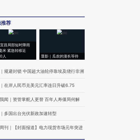
辑推荐
宜昌局部短时降雨
8毫米 紧急转移近
00人
显影｜瓜农的漫长等待
｜
规避封锁 中国超大油轮停靠埃及绕行非洲
｜
在岸人民币兑美元汇率连日升破6.75
我闻
｜
资管掌舵人更替 百年人寿僵局何解
｜
多国出台光伏新政加速转型
周刊
｜
【封面报道】电力现货市场元年突进