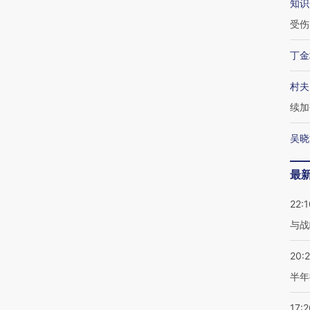
知识
受伤
丁金
村夫
续加
吴晓
最
22:1
与战
20:
半年
17:2