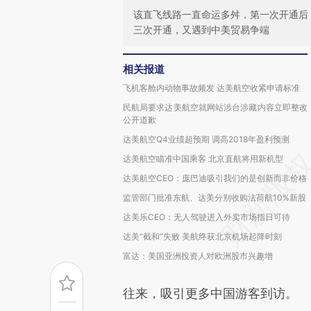
该直飞线路一直命运多舛，第一次开通后
三次开通，又遇到中美贸易争端
相关报道
飞机客舱内动物事故频发 达美航空收紧申请标准
民航局要求达美航空就网站涉台涉藏内容立即整改
公开道歉
达美航空Q4业绩超预期 调高2018年盈利预测
达美航空瞄准中国乘客 北京直航将用新机型
达美航空CEO：庞巴迪吸引我们的是创新而非价格
监管部门批准东航、达美分别收购法荷航10%新股
达美乐CEO：无人驾驶进入外卖市场指日可待
达美“截和”失败 美航终获北京机场起降时刻
富达：美国亚洲投资人对欧洲股市兴趣增
往来，吸引更多中国游客到访。