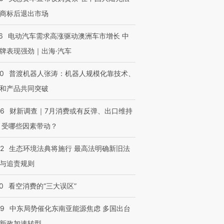
商标后退出市场
6
电动汽车需求高涨驱动澳洲车市增长 中
牌表现强劲｜出海·汽车
00
普渡机器人张涛：机器人规模化靠技术、
和产品共同突破
56
财新调查｜7月消费或有反弹、出口维持
 受哪些因素带动？
42
生态环境法典将施行 最高法明确新旧法
与追责规则
0
看空消费的“三大误区”
59
中东局势催化东南亚能源焦虑 多国出台
新政加速转型