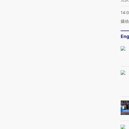
14:
撬动
Eng