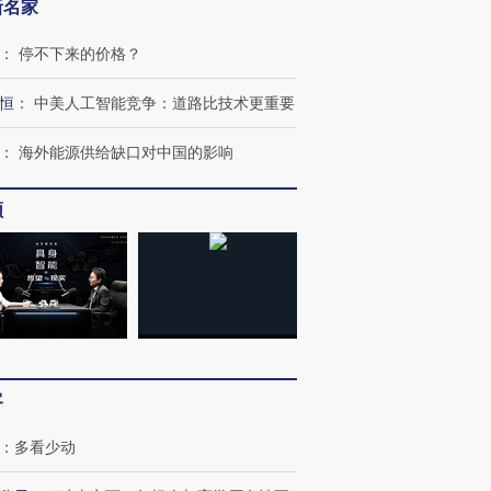
新名家
：
停不下来的价格？
恒
：
中美人工智能竞争：道路比技术更重要
：
海外能源供给缺口对中国的影响
频
OX的吸金
马航飞行员跨国走私7万
视线｜被称为“蟑螂”的印
让中产们甘
粒摇头丸 尿检体内含3种
度Z世代 用街头抗争将教
秘鲁纳斯
”？
毒品
育部长拱下台
13人遇难
客
进第四届链博
【商旅对话】华住集团
技“链”接产
【特别呈现】寻找100种
CFO：不靠规模取胜，华
【特别呈
：
多看少动
有意思的生活方式·第三对
住三大增长引擎是什么？
有意思的