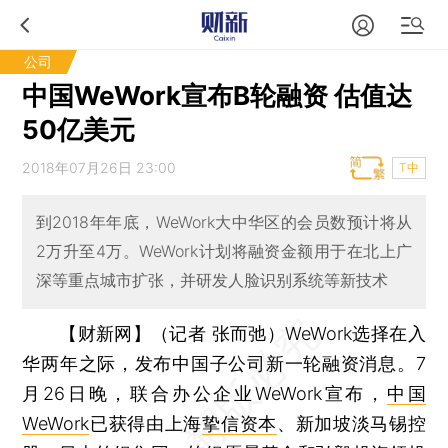
公司
中国WeWork宣布B轮融资 估值达
50亿美元
2018年07月26日 23:00
T中
到2018年年底，WeWork大中华区的会员数预计将从
2万升至4万。WeWork计划将融资金额用于在北上广
深等重点城市扩张，并研发人脸识别系统等新技术
【财新网】（记者 张而弛）
WeWork选择在入
华两年之际，发布中国子公司新一轮融资消息。7
月26日晚，联合办公企业WeWork宣布，
中国
WeWork
已获得由上海
挚信资本
、新加坡淡马锡控