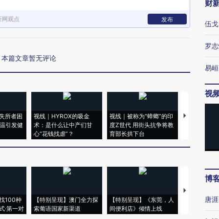
财
新网观点
发布
伍戈
罗志
本篇文章暂无评论
易峘
视
失所者困
视线｜HYROX的吸金
视线｜被称为“蟑螂”的印
视线｜“入侵
高温引发健
术：是什么让中产们甘
度Z世代 用街头抗争将教
机”？难民潮
心“花钱找虐”？
育部长拱下台
飞地休达
博
【推广】走
唐涯
找100种
【特别呈现】澳门全力探
【特别呈现】《东莞，人
会，让数智科
式·第一对
索葡语国家新渠道
间便利店》倾情上线
业