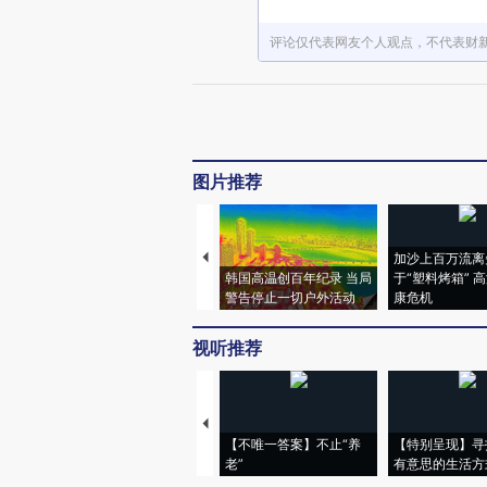
评论仅代表网友个人观点，不代表财
图片推荐
加沙上百万流离
韩国高温创百年纪录 当局
于“塑料烤箱” 
警告停止一切户外活动
康危机
视听推荐
【不唯一答案】不止“养
【特别呈现】寻
老”
有意思的生活方