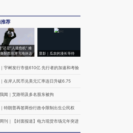
辑推荐
侵”还是“人道危机” 难
撕裂西班牙飞地休达
显影｜瓜农的漫长等待
｜
宇树发行市值610亿 先行者的加速和考验
｜
在岸人民币兑美元汇率连日升破6.75
我闻
｜
艾路明及多名股东被拘
｜
特朗普再签两份行政令限制出生公民权
周刊
｜
【封面报道】电力现货市场元年突进