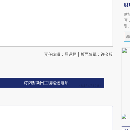
财
财
写
引
责任编辑：屈运栩 | 版面编辑：许金玲
订阅财新网主编精选电邮