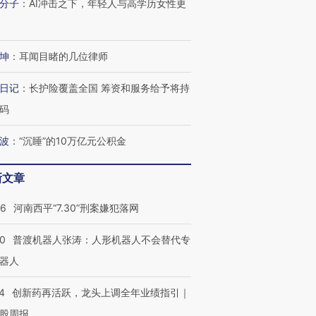
分子
：
AI冲击之下，年轻人与高学历女性更
坤
：
耳闻目睹的几位律师
日记
：
长护险覆盖全国 筹资和服务给予将持
码
波
：
“沉睡”的10万亿元公积金
新文章
26
河南西平“7.30”刑案嫌犯落网
00
普渡机器人张涛：人形机器人不会替代专
器人
4
创新药再活跃，龙头上调全年业绩指引｜
股周报