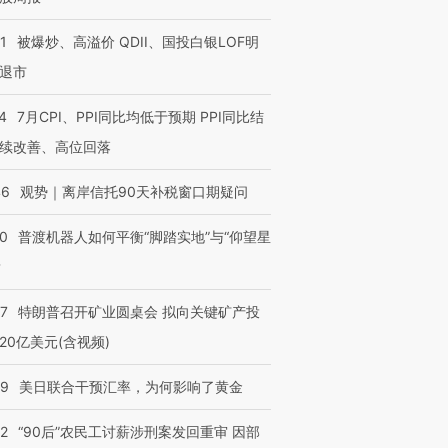
1
被爆炒、高溢价 QDII、国投白银LOF明
退市
4
7月CPI、PPI同比均低于预期 PPI同比结
续改善、高位回落
46
观势｜离岸信托90天补税窗口期疑问
00
普渡机器人如何平衡“脚踏实地”与“仰望星
？
57
特朗普召开矿业圆桌会 拟向关键矿产投
20亿美元(含视频)
09
美日联合干预汇率，为何影响了黄金
32
“90后”农民工讨薪涉刑案发回重审 因部