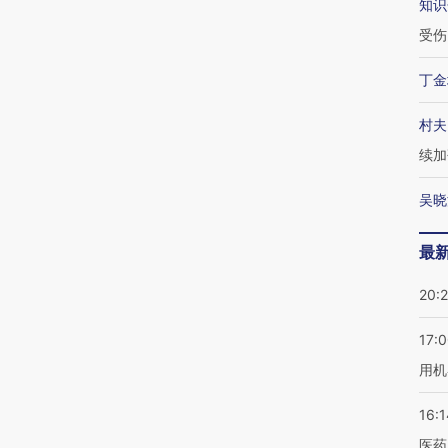
知识
受伤
丁金
村夫
续加
吴晓
最
20:
17:
用机
16:1
医药