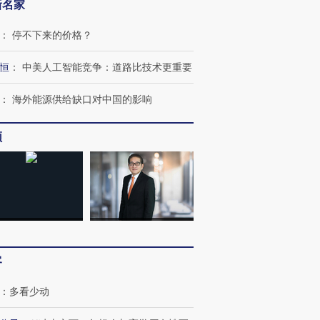
新名家
：
停不下来的价格？
恒
：
中美人工智能竞争：道路比技术更重要
：
海外能源供给缺口对中国的影响
频
”还是“人道危
湖北宜昌局部短时降雨
哈尔滨遭遇短时极端强降
撕裂西班牙
128毫米 紧急转移近
雨 3小时累计雨量超80毫
秘鲁纳斯
4000人
米
13人遇难
客
进第四届链博
【商旅对话】华住集团
：
多看少动
技“链”接产
【特别呈现】寻找100种
CFO：不靠规模取胜，华
【特别呈
有意思的生活方式·第三对
住三大增长引擎是什么？
有意思的