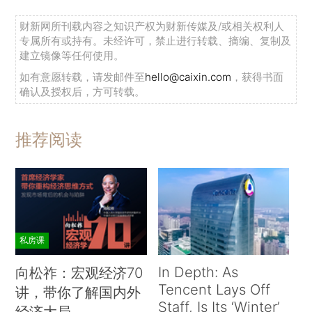
财新网所刊载内容之知识产权为财新传媒及/或相关权利人
专属所有或持有。未经许可，禁止进行转载、摘编、复制及
建立镜像等任何使用。
如有意愿转载，请发邮件至
hello@caixin.com
，获得书面
确认及授权后，方可转载。
推荐阅读
私房课
In Depth: As
向松祚：宏观经济70
Tencent Lays Off
讲，带你了解国内外
Staff, Is Its ‘Winter’
经济大局