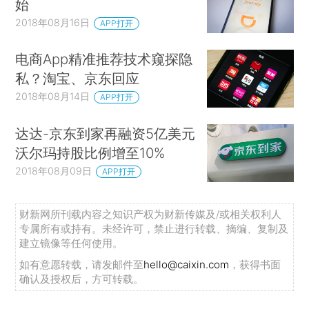
始
2018年08月16日
APP打开
电商App精准推荐技术窥探隐
私？淘宝、京东回应
2018年08月14日
APP打开
达达-京东到家再融资5亿美元
沃尔玛持股比例增至10%
2018年08月09日
APP打开
财新网所刊载内容之知识产权为财新传媒及/或相关权利人
专属所有或持有。未经许可，禁止进行转载、摘编、复制及
建立镜像等任何使用。
如有意愿转载，请发邮件至
hello@caixin.com
，获得书面
确认及授权后，方可转载。