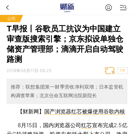
公司
T早报丨谷歌员工抗议为中国建立
审查版搜索引擎；京东拟设单独仓
储资产管理部；滴滴开启自动驾驶
路测
2018年08月17日 08:25
T中
推荐：联想集团第一财季营收净利双增；日本监管机
构调查苹果；北京任命互联网法院新院长
【财新网】
国产浏览器红芯被爆使用谷歌内核
8月15日，国内浏览器公司
红芯
宣布完成2.5亿