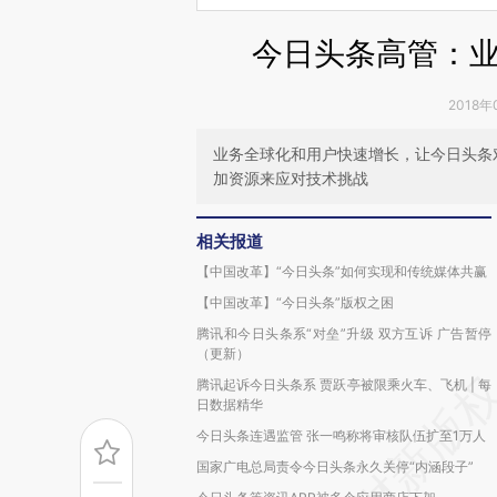
今日头条高管：
2018年
业务全球化和用户快速增长，让今日头条
加资源来应对技术挑战
相关报道
【中国改革】“今日头条”如何实现和传统媒体共赢
【中国改革】“今日头条”版权之困
腾讯和今日头条系“对垒”升级 双方互诉 广告暂停
（更新）
腾讯起诉今日头条系 贾跃亭被限乘火车、飞机 | 每
日数据精华
今日头条连遇监管 张一鸣称将审核队伍扩至1万人
国家广电总局责令今日头条永久关停“内涵段子”