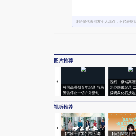
评论仅代表网友个人观点，不代表财
图片推荐
视线｜极端高温
韩国高温创百年纪录 当局
水位跌破纪录 
警告停止一切户外活动
猛犸象化石接连
视听推荐
【不唯一答案】不止“养
【特别呈现】寻