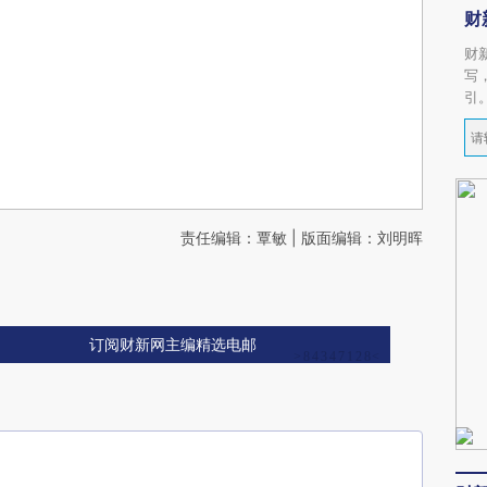
财
财
写
引
责任编辑：覃敏 | 版面编辑：刘明晖
订阅财新网主编精选电邮