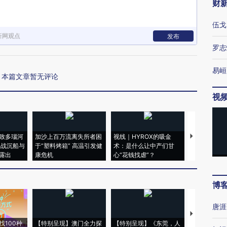
财
伍戈
新网观点
发布
罗志
易峘
本篇文章暂无评论
视
致多瑙河
加沙上百万流离失所者困
视线｜HYROX的吸金
马航飞行员
二战沉船与
于“塑料烤箱” 高温引发健
术：是什么让中产们甘
粒摇头丸 尿
露出
康危机
心“花钱找虐”？
毒品
博
唐涯
【推广】走
找100种
【特别呈现】澳门全力探
【特别呈现】《东莞，人
会，让数智科