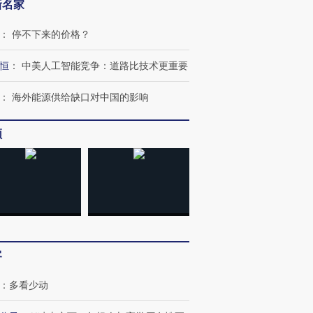
新名家
：
停不下来的价格？
恒
：
中美人工智能竞争：道路比技术更重要
：
海外能源供给缺口对中国的影响
频
跨国走私7万
视线｜被称为“蟑螂”的印
视线｜“入侵”还是“人道危
检体内含3种
度Z世代 用街头抗争将教
机”？难民潮撕裂西班牙
秘鲁纳斯
育部长拱下台
飞地休达
13人遇难
客
：
多看少动
进第四届链博
【商旅对话】华住集团
技“链”接产
【特别呈现】寻找100种
CFO：不靠规模取胜，华
【特别呈