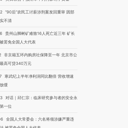
32
“90后”农民工讨薪涉刑案发回重审 因部
实不清
36
贵州山脚树矿难致16人死亡近三年 矿长
被罢免全国人大代表
2
非京籍五环内购房社保降至一年 北京市公
最高可贷340万元
7
寒武纪上半年净利润同比翻倍 营收增速
放缓
53
对话｜邱仁宗：临床研究参与者的安全永
第一位
06
全国人大常委会：六名将领涉嫌严重违
法 被罢免全国人大代表