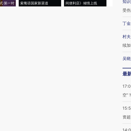
知识
式·第一对
索葡语国家新渠道
间便利店》倾情上线
业
受伤
丁金
村夫
续加
吴晓
最
17:
空”
15:
资超
14: