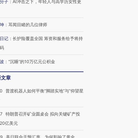
分子
：
AI冲击之下，年轻人与高学历女性更
有意思的生活方式·第三对
住三大增长引擎是什么？
有意思的
坤
：
耳闻目睹的几位律师
日记
：
长护险覆盖全国 筹资和服务给予将持
码
波
：
“沉睡”的10万亿元公积金
新文章
00
普渡机器人如何平衡“脚踏实地”与“仰望星
？
57
特朗普召开矿业圆桌会 拟向关键矿产投
20亿美元
09
美日联合干预汇率，为何影响了黄金