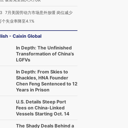
43
7月美国劳动力市场意外放缓 岗位减少
3万个失业率降至4.1%
lish - Caixin Global
In Depth: The Unfinished
Transformation of China’s
LGFVs
In Depth: From Skies to
Shackles, HNA Founder
Chen Feng Sentenced to 12
Years in Prison
U.S. Details Steep Port
Fees on China-Linked
Vessels Starting Oct. 14
The Shady Deals Behind a