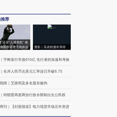
辑推荐
侵”还是“人道危机” 难
撕裂西班牙飞地休达
显影｜瓜农的漫长等待
｜
宇树发行市值610亿 先行者的加速和考验
｜
在岸人民币兑美元汇率连日升破6.75
我闻
｜
艾路明及多名股东被拘
｜
特朗普再签两份行政令限制出生公民权
周刊
｜
【封面报道】电力现货市场元年突进