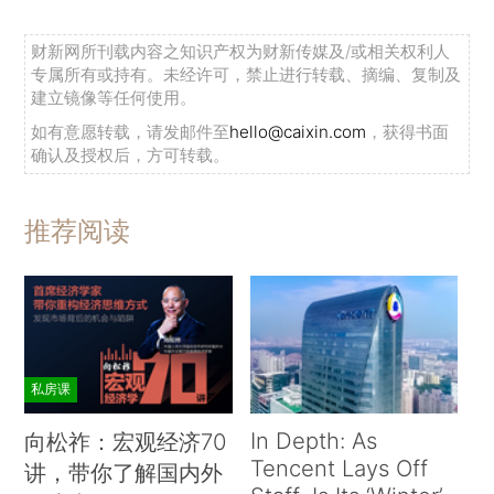
财新网所刊载内容之知识产权为财新传媒及/或相关权利人
专属所有或持有。未经许可，禁止进行转载、摘编、复制及
建立镜像等任何使用。
如有意愿转载，请发邮件至
hello@caixin.com
，获得书面
确认及授权后，方可转载。
推荐阅读
私房课
In Depth: As
向松祚：宏观经济70
Tencent Lays Off
讲，带你了解国内外