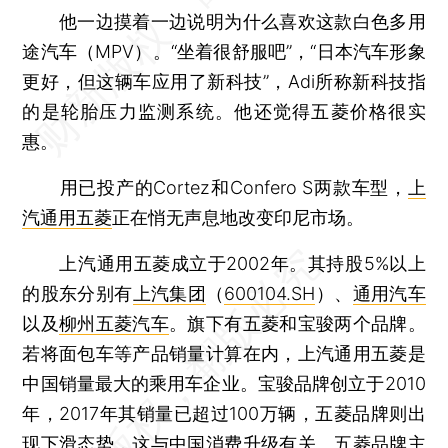
他一边摸着一边说明为什么喜欢这款白色多用
途汽车（MPV）。“坐着很舒服吧”，“日本汽车形象
更好，但这辆车应用了新科技”，Adi所称新科技指
的是轮胎压力监测系统。他还觉得五菱价格很实
惠。
用已投产的Cortez和Confero S两款车型，
上
汽通用五菱
正在悄无声息地改变印尼市场。
上汽通用五菱成立于2002年。其持股5%以上
的股东分别有
上汽集团
（
600104.SH
）、
通用汽车
以及
柳州五菱汽车
。旗下有五菱和宝骏两个品牌。
若将面包车等产品销量计算在内，上汽通用五菱是
中国销量最大的乘用车企业。宝骏品牌创立于2010
年，2017年其销量已超过100万辆，五菱品牌则出
现下滑态势，这与中国消费升级有关。五菱品牌主