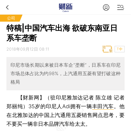
公司
特稿|中国汽车出海 欲破东南亚日
系车垄断
2018年09月12日 08:11
T中
印尼市场长期以来被日本车企“垄断”，日系车在印尼
市场总体占比为约98%，上汽通用五菱有望打破这种
格局
【财新网】（驻印尼雅加达记者 陈立雄 记者
郑丽纯）
35岁的印尼人Adi拥有一辆
丰田汽车
。他
在北雅加达的中国上汽通用五菱销售网点思考，要
不要买一辆非日本品牌汽车给太太。