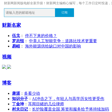
财新网新闻版电邮全新升级！财新网主编精心编写，每个工作日定时投递，
订阅
财新名家
伍戈
：
停不下来的价格？
罗志恒
：
中美人工智能竞争：道路比技术更重要
易峘
：
海外能源供给缺口对中国的影响
视频
博客
唐涯
：
多看少动
知识分子
：
AI冲击之下，年轻人与高学历女性更受伤
丁金坤
：
耳闻目睹的几位律师
村夫日记
：
长护险覆盖全国 筹资和服务给予将持续加码