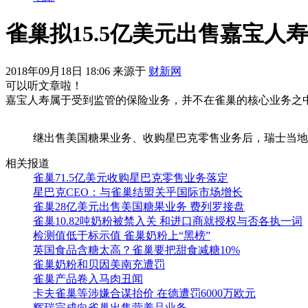
雀巢拟15.5亿美元出售嘉宝人
2018年09月18日 18:06 来源于
财新网
可以听文章啦！
嘉宝人寿属于受到监管的保险业务，并不在雀巢的核心业务之
继出售美国糖果业务、收购星巴克零售业务后，瑞士当地时
相关报道
雀巢71.5亿美元收购星巴克零售业务落定
星巴克CEO：与雀巢结盟关乎国际市场增长
雀巢28亿美元出售美国糖果业务 费列罗接盘
雀巢10.82吨奶粉被禁入关 和进口商就授权与否各执一词
检测值低于标示值 雀巢奶粉上“黑榜”
英国食品含糖太高？雀巢要把甜食减糖10%
雀巢奶粉和贝因美南充遭罚
雀巢产品卷入马肉丑闻
卡夫雀巢等涉嫌合谋抬价 在德遭罚6000万欧元
辉瑞完成向雀巢出售营养品业务