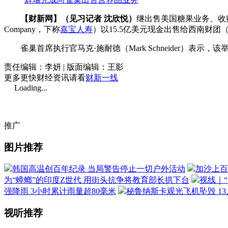
【财新网】（见习记者 沈欣悦）
继出售美国糖果业务、收
Company，下称
嘉宝人寿
）以15.5亿美元现金出售给西南财团（Weste
雀巢首席执行官马克·施耐德（Mark Schneider）表
责任编辑：李妍 | 版面编辑：王影
更多更快财经资讯请看
财新一线
Loading...
推广
图片推荐
韩国高温创百年纪录 当局警告停止一切户外活动
加沙上百
为“蟑螂”的印度Z世代 用街头抗争将教育部长拱下台
视线｜
强降雨 3小时累计雨量超80毫米
秘鲁纳斯卡观光飞机坠毁 1
视听推荐