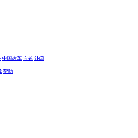
较
中国改革
专题
讣闻
载
帮助