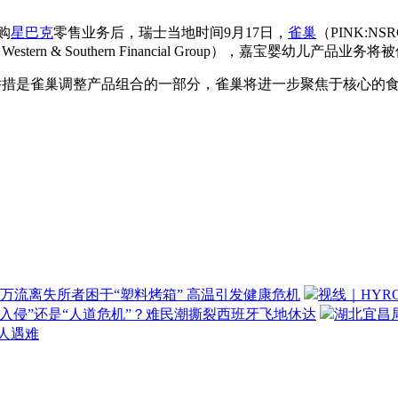
购
星巴克
零售业务后，瑞士当地时间9月17日，
雀巢
（PINK:NS
rn & Southern Financial Group），嘉宝婴幼儿产品业务
示，该举措是雀巢调整产品组合的一部分，雀巢将进一步聚焦于核心
万流离失所者困于“塑料烤箱” 高温引发健康危机
视线｜HYR
“入侵”还是“人道危机”？难民潮撕裂西班牙飞地休达
湖北宜昌局
3人遇难