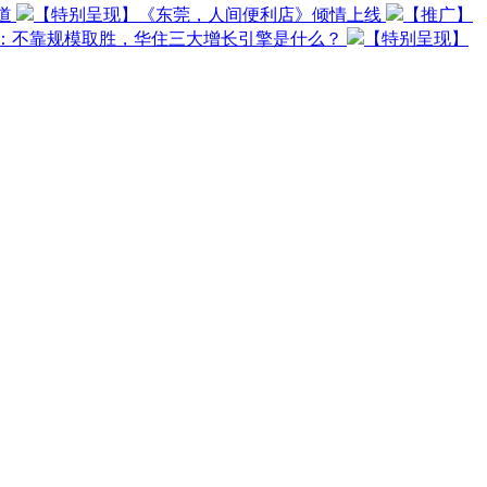
道
【特别呈现】《东莞，人间便利店》倾情上线
【推广】
O：不靠规模取胜，华住三大增长引擎是什么？
【特别呈现】