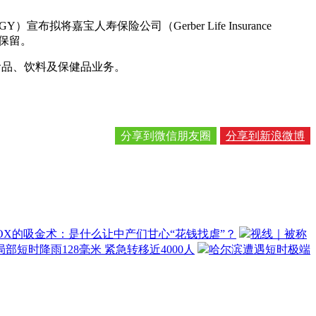
RGY）宣布拟将嘉宝人寿保险公司（Gerber Life Insurance
将被保留。
的食品、饮料及保健品业务。
分享到微信朋友圈
分享到新浪微博
OX的吸金术：是什么让中产们甘心“花钱找虐”？
视线｜被称
部短时降雨128毫米 紧急转移近4000人
哈尔滨遭遇短时极端