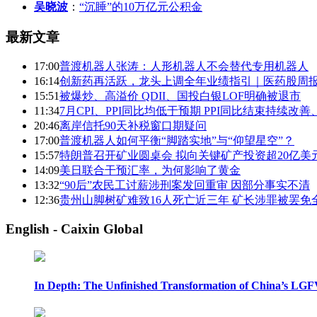
吴晓波
：
“沉睡”的10万亿元公积金
最新文章
17:00
普渡机器人张涛：人形机器人不会替代专用机器人
16:14
创新药再活跃，龙头上调全年业绩指引｜医药股周
15:51
被爆炒、高溢价 QDII、国投白银LOF明确被退市
11:34
7月CPI、PPI同比均低于预期 PPI同比结束持续改
20:46
离岸信托90天补税窗口期疑问
17:00
普渡机器人如何平衡“脚踏实地”与“仰望星空”？
15:57
特朗普召开矿业圆桌会 拟向关键矿产投资超20亿美
14:09
美日联合干预汇率，为何影响了黄金
13:32
“90后”农民工讨薪涉刑案发回重审 因部分事实不清
12:36
贵州山脚树矿难致16人死亡近三年 矿长涉罪被罢免
English - Caixin Global
In Depth: The Unfinished Transformation of China’s LGF