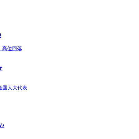
报
善、高位回落
元
全国人大代表
Vs