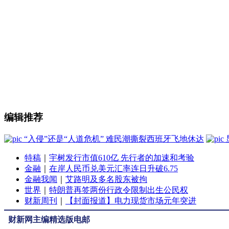
编辑推荐
“入侵”还是“人道危机” 难民潮撕裂西班牙飞地休达
特稿
｜
宇树发行市值610亿 先行者的加速和考验
金融
｜
在岸人民币兑美元汇率连日升破6.75
金融我闻
｜
艾路明及多名股东被拘
世界
｜
特朗普再签两份行政令限制出生公民权
财新周刊
｜
【封面报道】电力现货市场元年突进
财新网主编精选版电邮