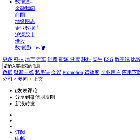
数据通
金融我闻
商圈
地缘图志
企业数据库
沪深股市
港股
数据通Claw🦞
更多
科技
地产
汽车
消费
能源
健康
环科
民生
ESG
数字说
比
数据
财新一线
私房课
会议
Promotion
运动家
企业用户
应用下
公司
>
要闻
>
正文
0
发表评论
分享到微信朋友圈
新浪转发
订阅
电邮