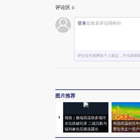
评论区
0
登录
后发表评论得积分
评论仅代表网友个人观点，不代表财
图片推荐
视线｜极端高温致多瑙河
水位跌破纪录 二战沉船与
韩国高温创百年
猛犸象化石接连露出
警告停止一切户