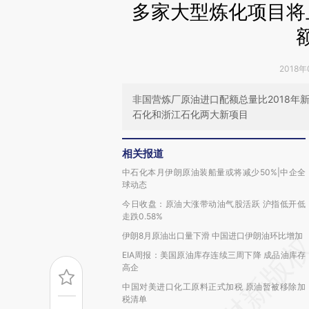
多家大型炼化项目将上
2018年
非国营炼厂原油进口配额总量比2018年新
石化和浙江石化两大新项目
相关报道
中石化本月伊朗原油装船量或将减少50%|中企全
球动态
今日收盘：原油大涨带动油气股活跃 沪指低开低
走跌0.58%
伊朗8月原油出口量下滑 中国进口伊朗油环比增加
EIA周报：美国原油库存连续三周下降 成品油库存
高企
中国对美进口化工原料正式加税 原油暂被移除加
税清单