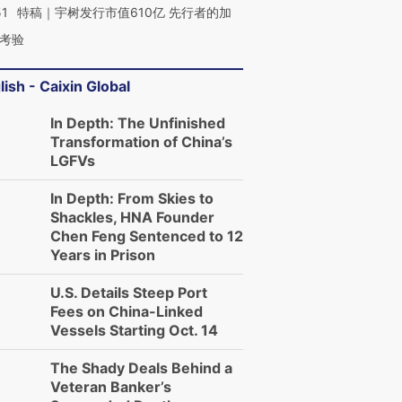
51
特稿｜宇树发行市值610亿 先行者的加
考验
lish - Caixin Global
In Depth: The Unfinished
Transformation of China’s
LGFVs
In Depth: From Skies to
Shackles, HNA Founder
Chen Feng Sentenced to 12
Years in Prison
U.S. Details Steep Port
Fees on China-Linked
Vessels Starting Oct. 14
The Shady Deals Behind a
Veteran Banker’s