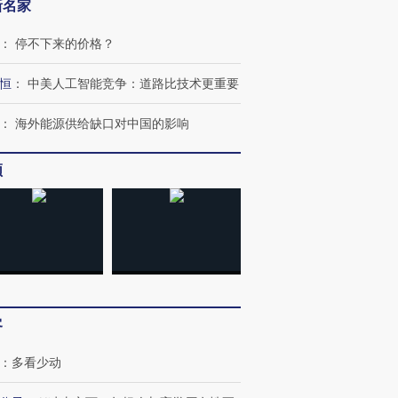
新名家
：
停不下来的价格？
恒
：
中美人工智能竞争：道路比技术更重要
：
海外能源供给缺口对中国的影响
频
客
OX的吸金
马航飞行员跨国走私7万
视线｜被称为“蟑螂”的印
让中产们甘
粒摇头丸 尿检体内含3种
度Z世代 用街头抗争将教
秘鲁纳斯
：
多看少动
”？
毒品
育部长拱下台
13人遇难