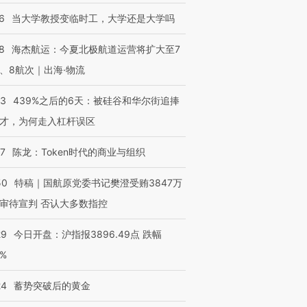
6
当大学教授变临时工，大学还是大学吗
8
海杰航运：今夏北极航道运营将扩大至7
、8航次｜出海·物流
53
439%之后的6天：被硅谷和华尔街追捧
才，为何走入杠杆误区
07
陈龙：Token时代的商业与组织
50
特稿｜国航原党委书记樊澄受贿3847万
审待宣判 否认大多数指控
29
今日开盘：沪指报3896.49点 跌幅
0%
24
蓄势突破后的黄金