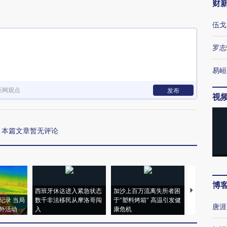
财
伍戈
罗志
易峘
新网观点
发布
视
本篇文章暂无评论
博
西班牙休达进入紧急状态
加沙上百万流离失所者困
视线｜HYR
纪录 当局
数千非法移民从摩洛哥闯
于“塑料烤箱” 高温引发健
术：是什么
唐涯
外活动
入
康危机
心“花钱找虐