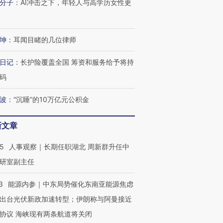
分子
：
AI冲击之下，年轻人与高学历女性更
坤
：
耳闻目睹的几位律师
进第四届链博
【商旅对话】华住集团
技“链”接产
【特别呈现】寻找100种
CFO：不靠规模取胜，华
【特别呈
有意思的生活方式·第三对
住三大增长引擎是什么？
有意思的
日记
：
长护险覆盖全国 筹资和服务给予将持
码
波
：
“沉睡”的10万亿元公积金
新文章
25
人事观察｜长期任职湖北 周新群升任中
研室副主任
3
能源内参｜中东局势催化东南亚能源焦虑
出台光伏新政加速转型；伊朗称与阿曼接近
协议 海峡现有两条航道将关闭