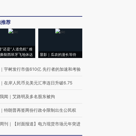
辑推荐
侵”还是“人道危机” 难
撕裂西班牙飞地休达
显影｜瓜农的漫长等待
｜
宇树发行市值610亿 先行者的加速和考验
｜
在岸人民币兑美元汇率连日升破6.75
我闻
｜
艾路明及多名股东被拘
｜
特朗普再签两份行政令限制出生公民权
周刊
｜
【封面报道】电力现货市场元年突进