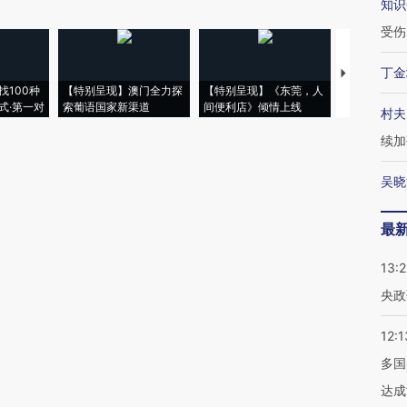
知识
受伤
丁金
【推广】走
找100种
【特别呈现】澳门全力探
【特别呈现】《东莞，人
会，让数智科
式·第一对
索葡语国家新渠道
间便利店》倾情上线
业
村夫
续加
吴晓
最
13:
央政
12:1
多国
达成