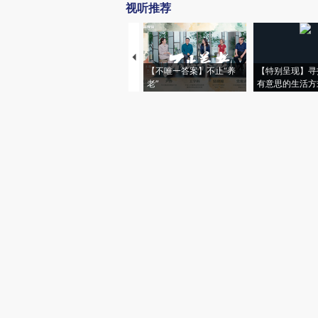
视听推荐
【不唯一答案】不止“养
【特别呈现】寻
老”
有意思的生活方