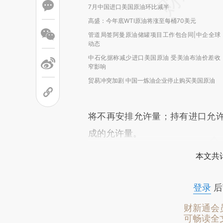
7月中国进口美国原油环比减半
高盛：今年底WTI原油将涨至每桶70美元
管道局签阿曼原油储罐项目工作包合同|中企全球
动态
中石化据称减少进口美国原油 受美油布油价差收
窄影响
贸易冲突加剧 中国一炼油企业停止购买美国原油
将不再安排允许量；持有进口允
成的允许量。
本文共计
登录
后
财新通会
可畅读全