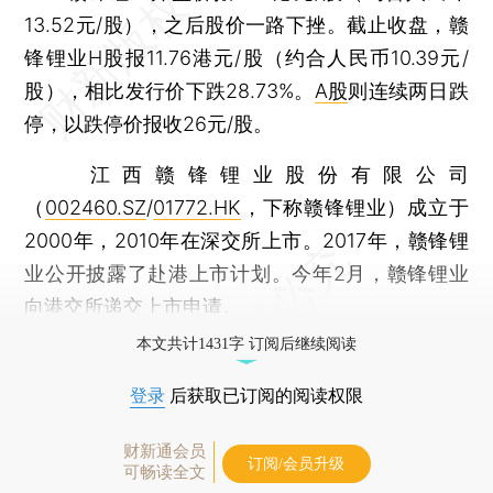
13.52元/股），之后股价一路下挫。截止收盘，赣
锋锂业H股报11.76港元/股（约合人民币10.39元/
股），相比发行价下跌28.73%。
A股
则连续两日跌
停，以跌停价报收26元/股。
江西赣锋锂业股份有限公司
（
002460.SZ
/
01772.HK
，下称赣锋锂业）成立于
2000年，2010年在深交所上市。2017年，赣锋锂
业公开披露了赴港上市计划。今年2月，赣锋锂业
向港交所递交上市申请。
本文共计1431字 订阅后继续阅读
登录
后获取已订阅的阅读权限
财新通会员
订阅/会员升级
可畅读全文