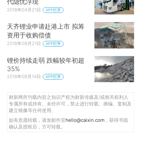
代隐忧浮现
2018年04月21日
APP打开
天齐锂业申请赴港上市 拟筹
资用于收购偿债
2018年08月21日
APP打开
锂价持续走弱 跌幅较年初超
35%
2018年08月14日
APP打开
财新网所刊载内容之知识产权为财新传媒及/或相关权利人
专属所有或持有。未经许可，禁止进行转载、摘编、复制及
建立镜像等任何使用。
如有意愿转载，请发邮件至
hello@caixin.com
，获得书面
确认及授权后，方可转载。