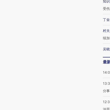
知识
受伤
丁金
村夫
续加
吴晓
最
14:
13:
分事
12:
涉罪