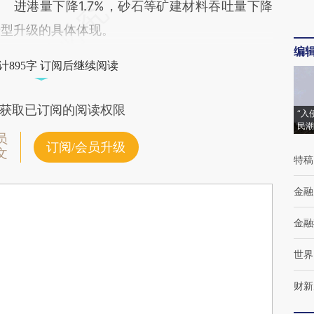
进港量下降1.7%，砂石等矿建材料吞吐量下降
转型升级的具体体现。
编
计895字 订阅后继续阅读
获取已订阅的阅读权限
“入
民潮
员
订阅/会员升级
文
特稿
金融
金融
世界
财新