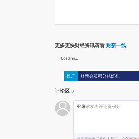
更多更快财经资讯请看
财新一线
Loading...
推广
财新会员积分兑好礼
评论区
0
登录
后发表评论得积分
评论仅代表网友个人观点，不代表财