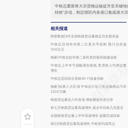
中铁总重新将大宗货物运输提升至关键地
转铁”步伐，制定辖区内各港口集疏港大
相关报道
财新数据|9月全国铁路货运量接近历史最高值
中铁总启动年内第二次复兴号采购 预计总价超
300亿元
独家|中铁总欲夺第二条民资控股高铁建设权
中铁总上半年亏损幅度创新低 客货收入均两位数
增长
中铁总启动首次高铁Wi-Fi设备招标
独家|拓展八大区域 中铁总计划三年运输商品汽车
2200万辆
铁路货运量近六年首涨 增收额创历史纪录
前七月铁路货运量高速增长 超全年目标几无悬念
全国铁路货运量上半年高速增长 超额完成目标
前5月铁路货运量高速增长 中欧班列成亮点