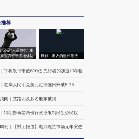
辑推荐
侵”还是“人道危机” 难
撕裂西班牙飞地休达
显影｜瓜农的漫长等待
｜
宇树发行市值610亿 先行者的加速和考验
｜
在岸人民币兑美元汇率连日升破6.75
我闻
｜
艾路明及多名股东被拘
｜
特朗普再签两份行政令限制出生公民权
周刊
｜
【封面报道】电力现货市场元年突进