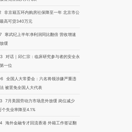
2
非京籍五环内购房社保降至一年 北京市公
最高可贷340万元
7
寒武纪上半年净利润同比翻倍 营收增速
放缓
53
对话｜邱仁宗：临床研究参与者的安全永
第一位
06
全国人大常委会：六名将领涉嫌严重违
法 被罢免全国人大代表
43
7月美国劳动力市场意外放缓 岗位减少
3万个失业率降至4.1%
14
海外金融专才回流香港 外籍工作签证翻