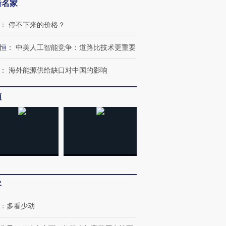
新名家
：
停不下来的价格？
恒
：
中美人工智能竞争：道路比技术更重要
：
海外能源供给缺口对中国的影响
频
跨国走私7万
视线｜被称为“蟑螂”的印
视线｜“入侵”还是“人道危
检体内含3种
度Z世代 用街头抗争将教
机”？难民潮撕裂西班牙
秘鲁纳斯
育部长拱下台
飞地休达
13人遇难
进第四届链博
【商旅对话】华住集团
客
技“链”接产
【特别呈现】寻找100种
CFO：不靠规模取胜，华
【特别呈
有意思的生活方式·第三对
住三大增长引擎是什么？
有意思的
：
多看少动