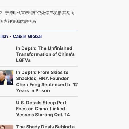
2
宁德时代宜春锂矿仍处停产状态 其动向
国内锂资源供需格局
lish - Caixin Global
In Depth: The Unfinished
Transformation of China’s
LGFVs
In Depth: From Skies to
Shackles, HNA Founder
Chen Feng Sentenced to 12
Years in Prison
U.S. Details Steep Port
Fees on China-Linked
Vessels Starting Oct. 14
The Shady Deals Behind a