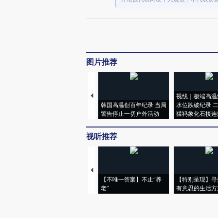
图片推荐
视线｜极端高温
韩国高温创百年纪录 当局
水位跌破纪录 
警告停止一切户外活动
猛犸象化石接连
视听推荐
【不唯一答案】不止“养
【特别呈现】寻
老”
有意思的生活方