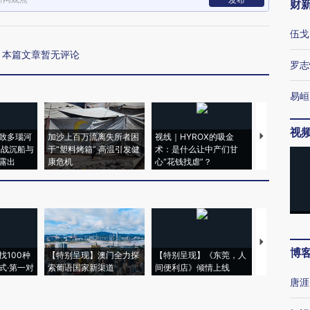
财
伍戈
本篇文章暂无评论
罗志
易峘
视
致多瑙河
加沙上百万流离失所者困
视线｜HYROX的吸金
马航飞行员
二战沉船与
于“塑料烤箱” 高温引发健
术：是什么让中产们甘
粒摇头丸 尿
露出
康危机
心“花钱找虐”？
毒品
【推广】走
博
找100种
【特别呈现】澳门全力探
【特别呈现】《东莞，人
会，让数智科
式·第一对
索葡语国家新渠道
间便利店》倾情上线
业
唐涯