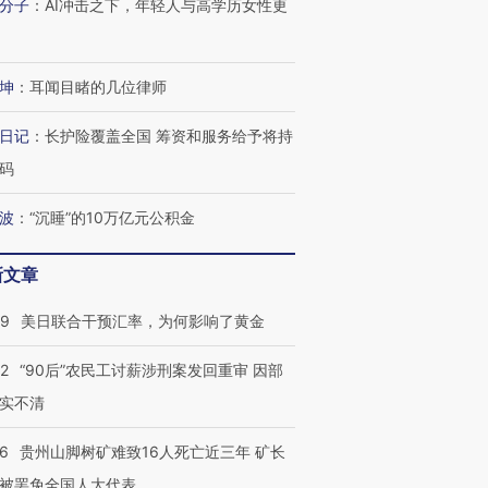
分子
：
AI冲击之下，年轻人与高学历女性更
坤
：
耳闻目睹的几位律师
日记
：
长护险覆盖全国 筹资和服务给予将持
码
波
：
“沉睡”的10万亿元公积金
新文章
09
美日联合干预汇率，为何影响了黄金
32
“90后”农民工讨薪涉刑案发回重审 因部
实不清
36
贵州山脚树矿难致16人死亡近三年 矿长
被罢免全国人大代表