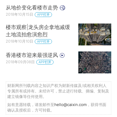
从地价变化看楼市走势
2018年10月15日
APP打开
楼市观察|龙头房企拿地减缓
土地流拍愈演愈烈
2018年10月10日
APP打开
香港楼市迎来最强逆风
2018年09月08日
APP打开
财新网所刊载内容之知识产权为财新传媒及/或相关权利人
专属所有或持有。未经许可，禁止进行转载、摘编、复制及
建立镜像等任何使用。
如有意愿转载，请发邮件至
hello@caixin.com
，获得书面
确认及授权后，方可转载。