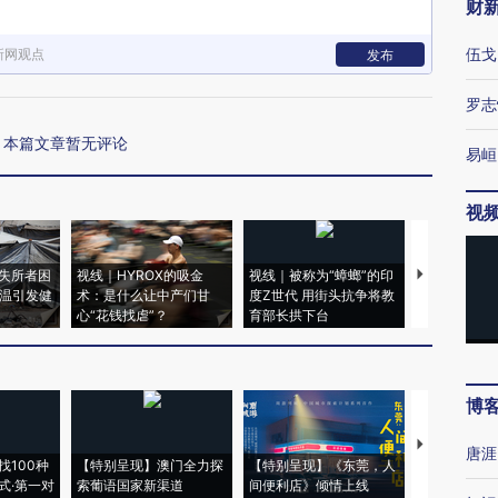
财
伍戈
新网观点
发布
罗志
本篇文章暂无评论
易峘
视
失所者困
视线｜HYROX的吸金
视线｜被称为“蟑螂”的印
视线｜“入侵
高温引发健
术：是什么让中产们甘
度Z世代 用街头抗争将教
机”？难民潮
心“花钱找虐”？
育部长拱下台
飞地休达
博
【推广】走
唐涯
找100种
【特别呈现】澳门全力探
【特别呈现】《东莞，人
会，让数智科
式·第一对
索葡语国家新渠道
间便利店》倾情上线
业