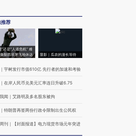
辑推荐
侵”还是“人道危机” 难
撕裂西班牙飞地休达
显影｜瓜农的漫长等待
｜
宇树发行市值610亿 先行者的加速和考验
｜
在岸人民币兑美元汇率连日升破6.75
我闻
｜
艾路明及多名股东被拘
｜
特朗普再签两份行政令限制出生公民权
周刊
｜
【封面报道】电力现货市场元年突进