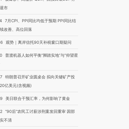
退市
4
7月CPI、PPI同比均低于预期 PPI同比结
续改善、高位回落
46
观势｜离岸信托90天补税窗口期疑问
00
普渡机器人如何平衡“脚踏实地”与“仰望星
？
57
特朗普召开矿业圆桌会 拟向关键矿产投
20亿美元(含视频)
09
美日联合干预汇率，为何影响了黄金
32
“90后”农民工讨薪涉刑案发回重审 因部
实不清