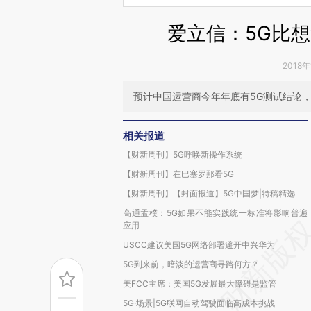
爱立信：5G比想
2018年
预计中国运营商今年年底有5G测试结论
相关报道
【财新周刊】5G呼唤新操作系统
【财新周刊】在巴塞罗那看5G
【财新周刊】【封面报道】5G中国梦|特稿精选
高通孟樸：5G如果不能实践统一标准将影响普遍
应用
USCC建议美国5G网络部署避开中兴华为
5G到来前，暗淡的运营商寻路何方？
美FCC主席：美国5G发展最大障碍是监管
5G·场景|5G联网自动驾驶面临高成本挑战