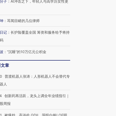
分子
：
AI冲击之下，年轻人与高学历女性更
坤
：
耳闻目睹的几位律师
日记
：
长护险覆盖全国 筹资和服务给予将持
码
波
：
“沉睡”的10万亿元公积金
新文章
00
普渡机器人张涛：人形机器人不会替代专
器人
4
创新药再活跃，龙头上调全年业绩指引｜
股周报
1
被爆炒、高溢价 QDII、国投白银LOF明