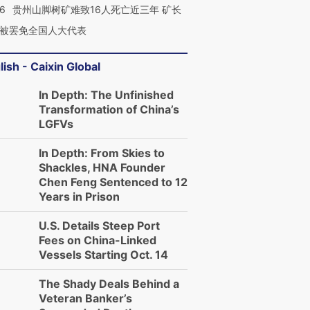
36
贵州山脚树矿难致16人死亡近三年 矿长
被罢免全国人大代表
lish - Caixin Global
In Depth: The Unfinished
Transformation of China’s
LGFVs
In Depth: From Skies to
Shackles, HNA Founder
Chen Feng Sentenced to 12
Years in Prison
U.S. Details Steep Port
Fees on China-Linked
Vessels Starting Oct. 14
The Shady Deals Behind a
Veteran Banker’s