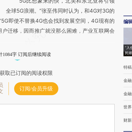
“5G比想象来的快，北美和东北亚将引领
全球5G浪潮。”张至伟同时认为，和4G对3G的
“5G即使不替换4G也会找到发展空间，4G现有的
编
用户迁移，因而推广就没那么困难，产业互联网会
“入
民潮
1084字 订阅后继续阅读
特稿
获取已订阅的阅读权限
金融
员
订阅/会员升级
文
金融
世界
财新