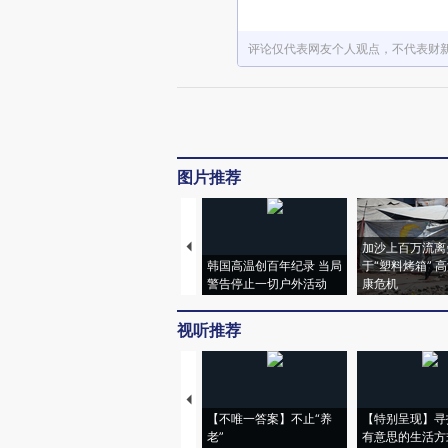
评论仅代表网友个人观点，不代表财
图片推荐
加沙上百万流离
韩国高温创百年纪录 当局
于“塑料烤箱” 
警告停止一切户外活动
康危机
视听推荐
【不唯一答案】不止“养
【特别呈现】寻
老”
有意思的生活方