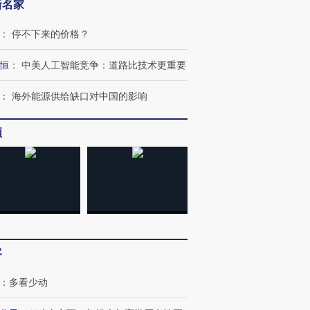
新名家
：
停不下来的价格？
恒
：
中美人工智能竞争：道路比技术更重要
：
海外能源供给缺口对中国的影响
频
”还是“人道危
湖北宜昌局部短时降雨
哈尔滨遭遇短时极端强降
撕裂西班牙
128毫米 紧急转移近
雨 3小时累计雨量超80毫
秘鲁纳斯
4000人
米
13人遇难
客
进第四届链博
【商旅对话】华住集团
：
多看少动
技“链”接产
【特别呈现】寻找100种
CFO：不靠规模取胜，华
【特别呈
有意思的生活方式·第三对
住三大增长引擎是什么？
有意思的