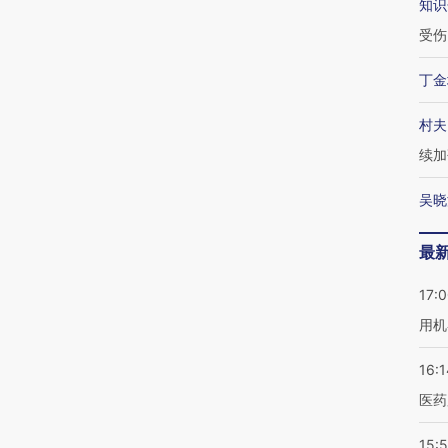
知识
受伤
丁金
村夫
续加
吴晓
最
17:
用机
16:1
医药
15:5