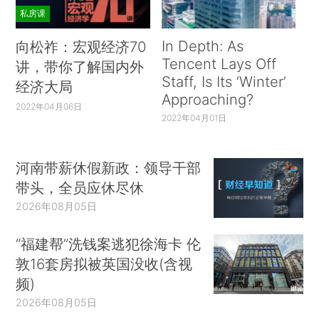
私房课
In Depth: As
向松祚：宏观经济70
Tencent Lays Off
讲，带你了解国内外
Staff, Is Its ‘Winter’
经济大局
Approaching?
2022年04月06日
2022年04月01日
河南带薪休假新政：领导干部
带头，全员应休尽休
2026年08月05日
“福建帮”洗钱案逃犯徐海卡 伦
敦16套房拟被英国没收(含视
频)
2026年08月05日