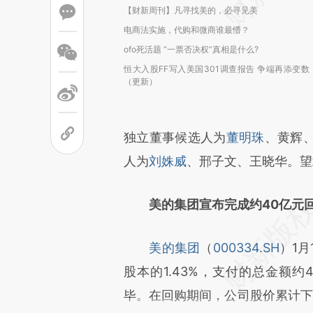
【财新周刊】凡寻找美的，必寻见美
电商法实施，代购和微商谁最懵？
ofo死活题 “一票否决权”真相是什么?
恒大入股FF写入美国301调查报告 争端再添变数
（更新）
独立董事候选人为
董明珠
、黄辉
人为
刘姝威
、邢子文、王晓华。望
美的集团宣布完成约40亿元
美的集团
（
000334.SH
）1
股本的1.43%，支付的总金额约
毕。在回购期间，公司股价累计下跌