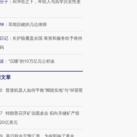
分子
：
AI冲击之下，年轻人与高学历女性更
坤
：
耳闻目睹的几位律师
跨国走私7万
视线｜被称为“蟑螂”的印
视线｜“入侵”还是“人道危
日记
：
长护险覆盖全国 筹资和服务给予将持
检体内含3种
度Z世代 用街头抗争将教
机”？难民潮撕裂西班牙
秘鲁纳斯
码
育部长拱下台
飞地休达
13人遇难
波
：
“沉睡”的10万亿元公积金
新文章
进第四届链博
【商旅对话】华住集团
技“链”接产
【特别呈现】寻找100种
CFO：不靠规模取胜，华
【特别呈
00
普渡机器人如何平衡“脚踏实地”与“仰望星
有意思的生活方式·第三对
住三大增长引擎是什么？
有意思的
？
57
特朗普召开矿业圆桌会 拟向关键矿产投
20亿美元
09
美日联合干预汇率，为何影响了黄金