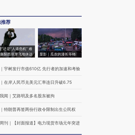
辑推荐
侵”还是“人道危机” 难
撕裂西班牙飞地休达
显影｜瓜农的漫长等待
｜
宇树发行市值610亿 先行者的加速和考验
｜
在岸人民币兑美元汇率连日升破6.75
我闻
｜
艾路明及多名股东被拘
｜
特朗普再签两份行政令限制出生公民权
周刊
｜
【封面报道】电力现货市场元年突进