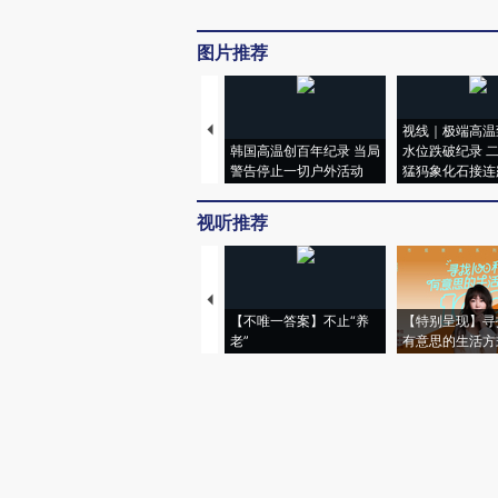
图片推荐
视线｜极端高温
韩国高温创百年纪录 当局
水位跌破纪录 
警告停止一切户外活动
猛犸象化石接连
视听推荐
【不唯一答案】不止“养
【特别呈现】寻
老”
有意思的生活方