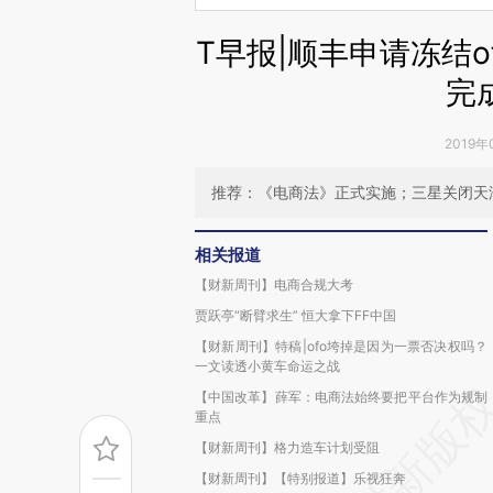
T早报|顺丰申请冻结
完
2019年
推荐：《电商法》正式实施；三星关闭天
相关报道
【财新周刊】电商合规大考
贾跃亭“断臂求生” 恒大拿下FF中国
【财新周刊】特稿|ofo垮掉是因为一票否决权吗？
一文读透小黄车命运之战
【中国改革】薛军：电商法始终要把平台作为规制
重点
【财新周刊】格力造车计划受阻
【财新周刊】【特别报道】乐视狂奔