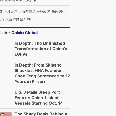
43
7月美国劳动力市场意外放缓 岗位减少
3万个失业率降至4.1%
lish - Caixin Global
In Depth: The Unfinished
Transformation of China’s
LGFVs
In Depth: From Skies to
Shackles, HNA Founder
Chen Feng Sentenced to 12
Years in Prison
U.S. Details Steep Port
Fees on China-Linked
Vessels Starting Oct. 14
The Shady Deals Behind a