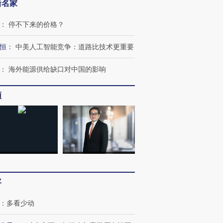
新名家
：
停不下来的价格？
恒
：
中美人工智能竞争：道路比技术更重要
：
海外能源供给缺口对中国的影响
频
客
：
多看少动