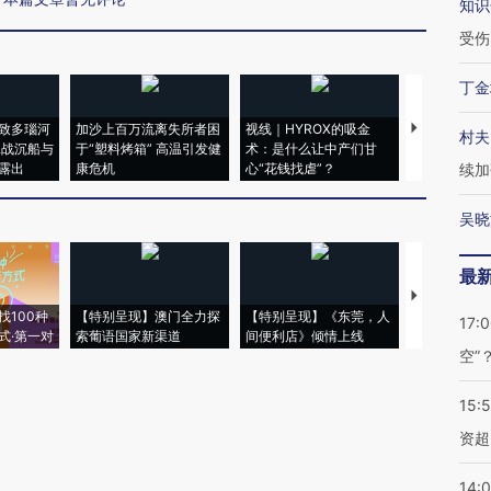
知识
受伤
丁金
致多瑙河
加沙上百万流离失所者困
视线｜HYROX的吸金
马航飞行员
村夫
二战沉船与
于“塑料烤箱” 高温引发健
术：是什么让中产们甘
粒摇头丸 尿
露出
康危机
心“花钱找虐”？
毒品
续加
吴晓
最
【推广】走
找100种
【特别呈现】澳门全力探
【特别呈现】《东莞，人
会，让数智科
17:
式·第一对
索葡语国家新渠道
间便利店》倾情上线
业
空”
15:
资超
14: