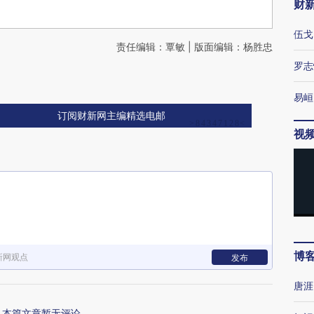
财
伍戈
责任编辑：覃敏 | 版面编辑：杨胜忠
罗志
易峘
订阅财新网主编精选电邮
视
博
新网观点
发布
唐涯
本篇文章暂无评论