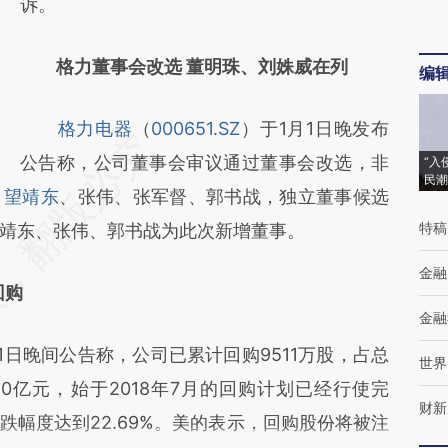
诉。
格力董事会改选 董明珠、刘姝威在列
编
格力电器
（
000651.SZ
）于1月1日晚发布
公告称，公司董事会审议通过董事会改选，非
“入
民潮
、
望靖东
、张伟、张军督、郭书战，独立董事候选
特稿
靖东、张伟、郭书战为此次新增董事。
金融
回购
金融
月1日晚间公告称，公司已累计回购9511万股，占总
世界
40亿元，始于2018年7月的回购计划已经行使完
财新
幅度达到22.69%。美的表示，回购股份将被注