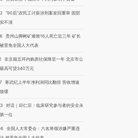
32
“90后”农民工讨薪涉刑案发回重审 因部
实不清
36
贵州山脚树矿难致16人死亡近三年 矿长
被罢免全国人大代表
2
非京籍五环内购房社保降至一年 北京市公
最高可贷340万元
7
寒武纪上半年净利润同比翻倍 营收增速
放缓
53
对话｜邱仁宗：临床研究参与者的安全永
第一位
06
全国人大常委会：六名将领涉嫌严重违
法 被罢免全国人大代表