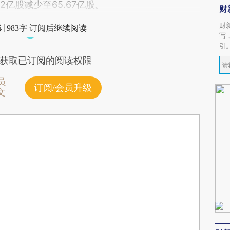
2亿股减少至65.67亿股。
财
财
计983字 订阅后继续阅读
写
引
获取已订阅的阅读权限
员
订阅/会员升级
文