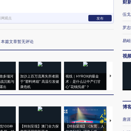
财
伍戈
新网观点
发布
罗志
易峘
本篇文章暂无评论
视
致多瑙河
加沙上百万流离失所者困
视线｜HYROX的吸金
马航飞行员
二战沉船与
于“塑料烤箱” 高温引发健
术：是什么让中产们甘
粒摇头丸 尿
露出
康危机
心“花钱找虐”？
毒品
博
唐涯
【推广】走
找100种
【特别呈现】澳门全力探
【特别呈现】《东莞，人
会，让数智科