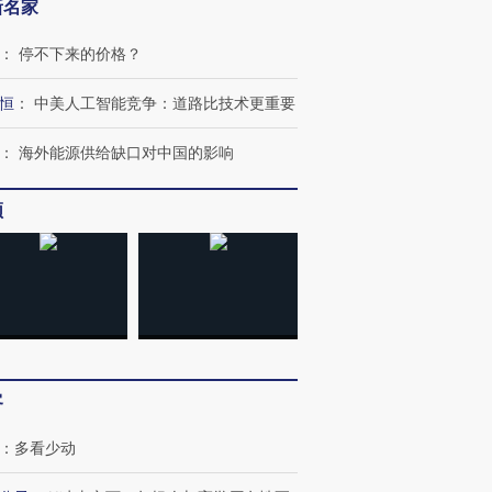
新名家
：
停不下来的价格？
恒
：
中美人工智能竞争：道路比技术更重要
：
海外能源供给缺口对中国的影响
频
跨国走私7万
视线｜被称为“蟑螂”的印
视线｜“入侵”还是“人道危
检体内含3种
度Z世代 用街头抗争将教
机”？难民潮撕裂西班牙
秘鲁纳斯
育部长拱下台
飞地休达
13人遇难
客
：
多看少动
进第四届链博
【商旅对话】华住集团
技“链”接产
【特别呈现】寻找100种
CFO：不靠规模取胜，华
【特别呈