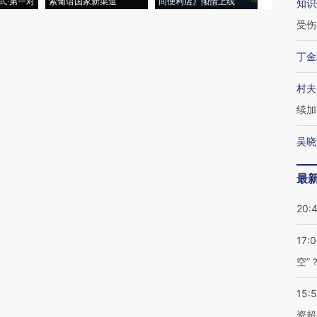
式·第一对
索葡语国家新渠道
间便利店》倾情上线
业
知识
受伤
丁金
村夫
续加
吴晓
最
20:
17:
空”
15:
资超