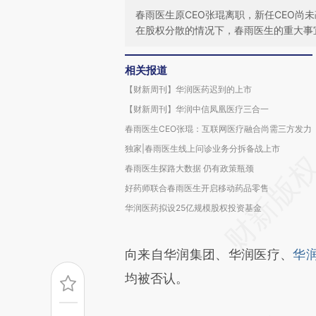
春雨医生原CEO张琨离职，新任CEO尚
在股权分散的情况下，春雨医生的重大事
相关报道
【财新周刊】华润医药迟到的上市
【财新周刊】华润中信凤凰医疗三合一
春雨医生CEO张琨：互联网医疗融合尚需三方发力
独家|春雨医生线上问诊业务分拆备战上市
春雨医生探路大数据 仍有政策瓶颈
好药师联合春雨医生开启移动药品零售
华润医药拟设25亿规模股权投资基金
向来自华润集团、华润医疗、
华
均被否认。