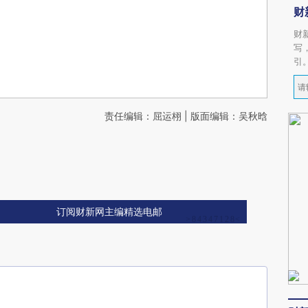
财
财
写
引
责任编辑：屈运栩 | 版面编辑：吴秋晗
订阅财新网主编精选电邮