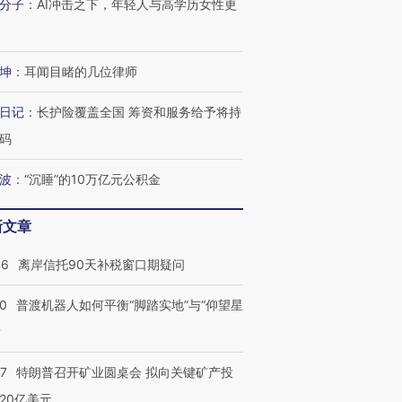
有意思的生活方式·第三对
住三大增长引擎是什么？
有意思的
分子
：
AI冲击之下，年轻人与高学历女性更
坤
：
耳闻目睹的几位律师
日记
：
长护险覆盖全国 筹资和服务给予将持
码
波
：
“沉睡”的10万亿元公积金
新文章
46
离岸信托90天补税窗口期疑问
00
普渡机器人如何平衡“脚踏实地”与“仰望星
？
57
特朗普召开矿业圆桌会 拟向关键矿产投
20亿美元