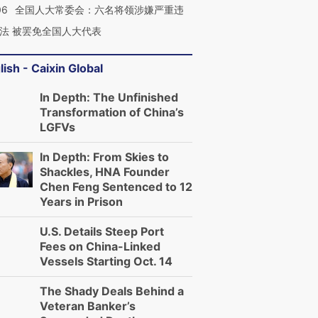
06
全国人大常委会：六名将领涉嫌严重违
法 被罢免全国人大代表
lish - Caixin Global
In Depth: The Unfinished
Transformation of China’s
LGFVs
In Depth: From Skies to
Shackles, HNA Founder
Chen Feng Sentenced to 12
Years in Prison
U.S. Details Steep Port
Fees on China-Linked
Vessels Starting Oct. 14
The Shady Deals Behind a
Veteran Banker’s