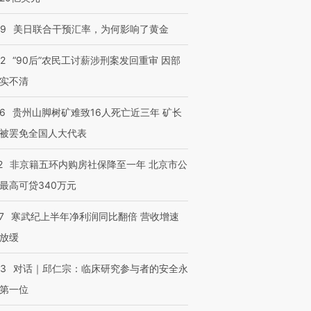
09
美日联合干预汇率，为何影响了黄金
32
“90后”农民工讨薪涉刑案发回重审 因部
实不清
36
贵州山脚树矿难致16人死亡近三年 矿长
被罢免全国人大代表
2
非京籍五环内购房社保降至一年 北京市公
最高可贷340万元
7
寒武纪上半年净利润同比翻倍 营收增速
放缓
53
对话｜邱仁宗：临床研究参与者的安全永
第一位