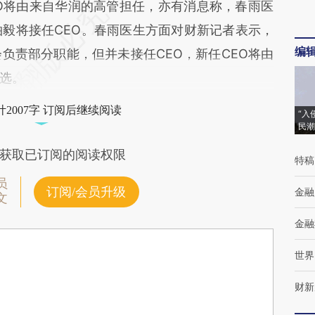
将由来自华润的高管担任，亦有消息称，春雨医
柏毅将接任CEO。春雨医生方面对财新记者表示，
编
负责部分职能，但并未接任CEO，新任CEO将由
选。
2007字 订阅后继续阅读
“入
民潮
获取已订阅的阅读权限
特稿
员
订阅/会员升级
金融
文
金融
世界
财新