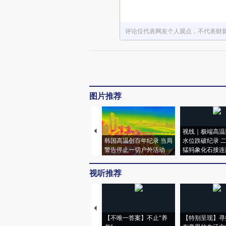
评论仅代表网友个人观点，不代表财
图片推荐
视线｜极端高温
韩国高温创百年纪录 当局
水位跌破纪录 
警告停止一切户外活动
猛犸象化石接连
视听推荐
【不唯一答案】不止“养
【特别呈现】寻