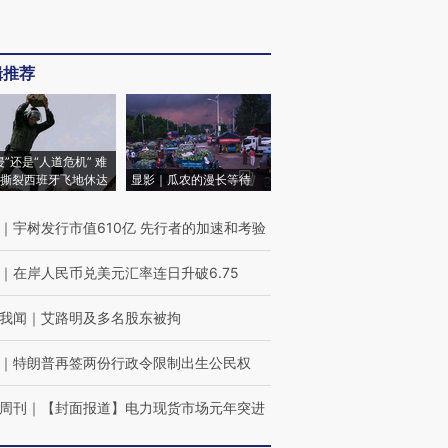
辑推荐
侵”还是“人道危机” 难
撕裂西班牙飞地休达
显影｜瓜农的漫长等待
｜
宇树发行市值610亿 先行者的加速和考验
｜
在岸人民币兑美元汇率连日升破6.75
我闻
｜
艾路明及多名股东被拘
｜
特朗普再签两份行政令限制出生公民权
周刊
｜
【封面报道】电力现货市场元年突进