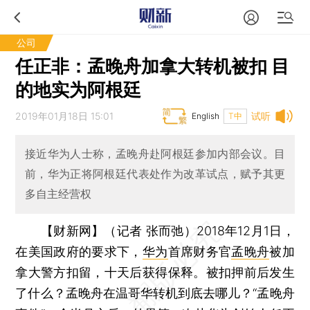
公司
任正非：孟晚舟加拿大转机被扣 目
的地实为阿根廷
2019年01月18日 15:01
试听
English
T中
接近华为人士称，孟晚舟赴阿根廷参加内部会议。目
前，华为正将阿根廷代表处作为改革试点，赋予其更
多自主经营权
【财新网】（记者 张而弛）
2018年12月1日，
在美国政府的要求下，
华为
首席财务官
孟晚舟
被加
拿大警方扣留，十天后获得保释。被扣押前后发生
了什么？孟晚舟在温哥华转机到底去哪儿？“孟晚舟