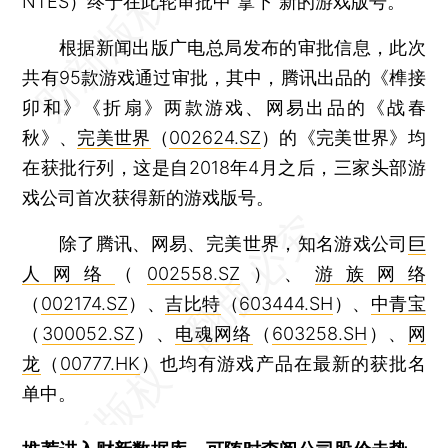
NTES）终于在此轮审批中“拿下”新的游戏版号。
根据新闻出版广电总局发布的审批信息，此次
共有95款游戏通过审批，其中，腾讯出品的《榫接
卯和》《折扇》两款游戏、网易出品的《战春
秋》、
完美世界
（
002624.SZ
）的《完美世界》均
在获批行列，这是自2018年4月之后，三家头部游
戏公司首次获得新的游戏版号。
除了腾讯、网易、完美世界，知名游戏公司
巨
人网络
（
002558.SZ
）、
游族网络
（
002174.SZ
）、
吉比特
（
603444.SH
）、
中青宝
（
300052.SZ
）、
电魂网络
（
603258.SH
）、
网
龙
（
00777.HK
）也均有游戏产品在最新的获批名
单中。