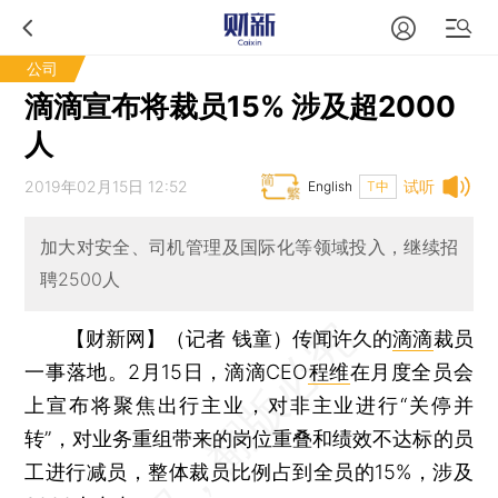
公司
滴滴宣布将裁员15% 涉及超2000
人
2019年02月15日 12:52
试听
English
T中
加大对安全、司机管理及国际化等领域投入，继续招
聘2500人
【财新网】（记者 钱童）
传闻许久的
滴滴
裁员
一事落地。2月15日，滴滴CEO
程维
在月度全员会
上宣布将聚焦出行主业，对非主业进行“关停并
转”，对业务重组带来的岗位重叠和绩效不达标的员
工进行减员，整体裁员比例占到全员的15%，涉及