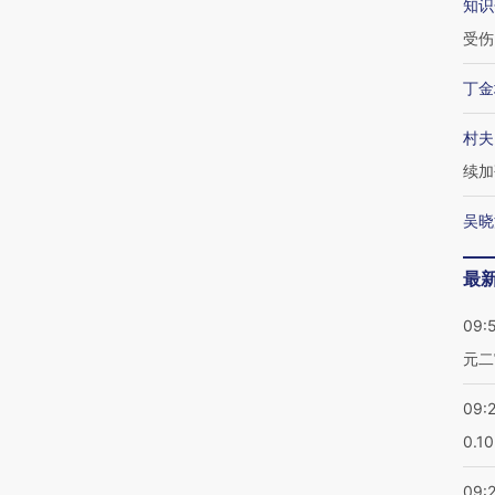
知识
受伤
丁金
村夫
续加
吴晓
最
09:
元二
09:
0.1
09: