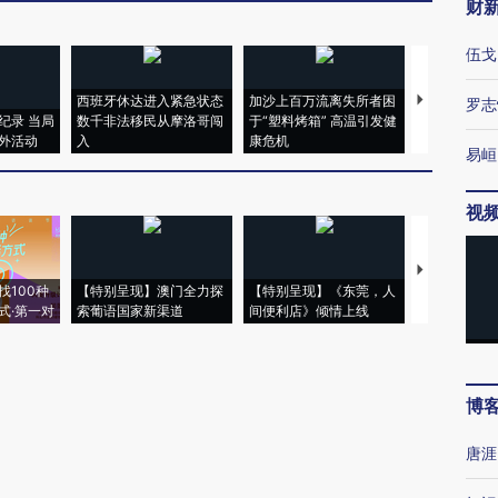
财
伍戈
西班牙休达进入紧急状态
加沙上百万流离失所者困
视线｜HYR
罗志
纪录 当局
数千非法移民从摩洛哥闯
于“塑料烤箱” 高温引发健
术：是什么
外活动
入
康危机
心“花钱找虐
易峘
视
【推广】走
找100种
【特别呈现】澳门全力探
【特别呈现】《东莞，人
会，让数智科
式·第一对
索葡语国家新渠道
间便利店》倾情上线
业
博
唐涯