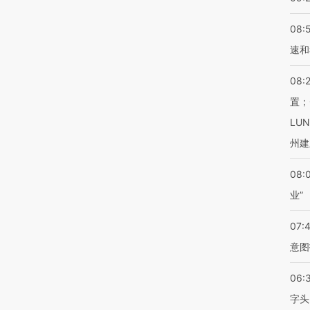
08:
速和
08:
置；
LU
州建
08:
业”
07:
意图
06:
字头