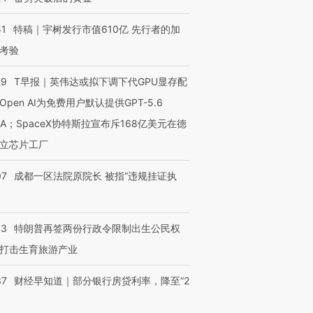
51
特稿｜宇树发行市值610亿 先行者的加
考验
29
T早报｜英伟达或拟下调下代GPU显存配
Open AI为免费用户默认提供GPT-5.6
NA；SpaceX协特斯拉宣布斥168亿美元在德
立芯片工厂
07
成都一区法院原院长 被指“违规挂证执
43
特朗普再签两份行政令限制出生公民权
打击生育旅游产业
37
财经早知道｜部分银行房贷利率，降至“2