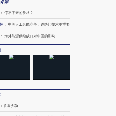
新名家
：
停不下来的价格？
OX的吸金
马航飞行员跨国走私7万
视线｜被称为“蟑螂”的印
恒
：
中美人工智能竞争：道路比技术更重要
让中产们甘
粒摇头丸 尿检体内含3种
度Z世代 用街头抗争将教
秘鲁纳斯
”？
毒品
育部长拱下台
13人遇难
：
海外能源供给缺口对中国的影响
频
进第四届链博
【商旅对话】华住集团
技“链”接产
【特别呈现】寻找100种
CFO：不靠规模取胜，华
【特别呈
有意思的生活方式·第三对
住三大增长引擎是什么？
有意思的
客
：
多看少动