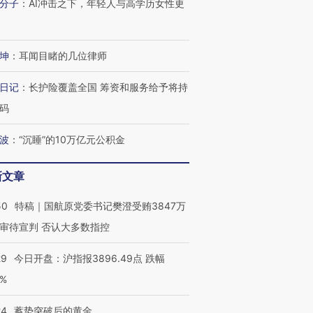
分子
：
AI冲击之下，年轻人与高学历女性更
坤
：
耳闻目睹的几位律师
日记
：
长护险覆盖全国 筹资和服务给予将持
码
波
：
“沉睡”的10万亿元公积金
新文章
50
特稿｜国航原党委书记樊澄受贿3847万
审待宣判 否认大多数指控
29
今日开盘：沪指报3896.49点 跌幅
0%
24
蓄势突破后的黄金