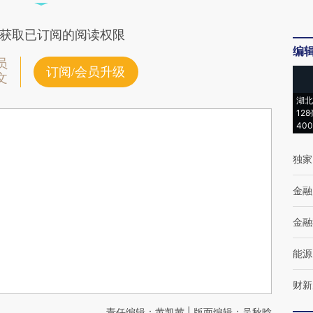
获取已订阅的阅读权限
编
员
订阅/会员升级
文
湖北
12
40
独家
金融
金融
能源
财新
责任编辑：黄凯茜 | 版面编辑：吴秋晗