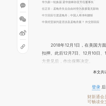
华为新一轮换届 梁华接棒孙亚芳任董事长
任正非：孟晚舟失去自由对华为发展毫无影响
中方回应引渡孟晚舟；中国人寿净利腰斩
中美经贸谈判是否涉及孟晚舟案？ 外交部回应
2018年12月1日，在美国方
扣押。此后12月7日、12月10日
方意见后，作出保释决定。
本文共计
登录
后
财新通会
可畅读全