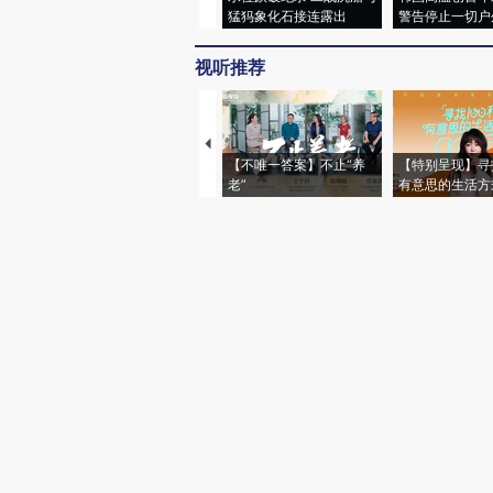
猛犸象化石接连露出
警告停止一切户
视听推荐
【不唯一答案】不止“养
【特别呈现】寻
老”
有意思的生活方