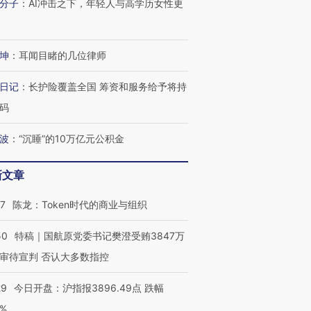
分子
：
AI冲击之下，年轻人与高学历女性更
”？
毒品
育部长拱下台
13人遇难
坤
：
耳闻目睹的几位律师
日记
：
长护险覆盖全国 筹资和服务给予将持
进第四届链博
【商旅对话】华住集团
技“链”接产
【特别呈现】寻找100种
CFO：不靠规模取胜，华
【特别呈
码
有意思的生活方式·第三对
住三大增长引擎是什么？
有意思的
波
：
“沉睡”的10万亿元公积金
新文章
07
陈龙：Token时代的商业与组织
50
特稿｜国航原党委书记樊澄受贿3847万
审待宣判 否认大多数指控
29
今日开盘：沪指报3896.49点 跌幅
0%