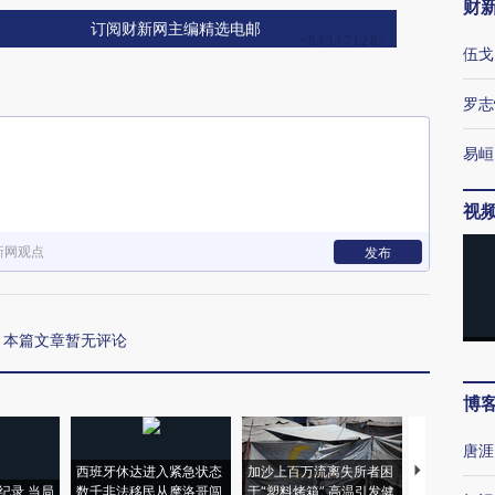
财
订阅财新网主编精选电邮
伍戈
罗志
易峘
视
新网观点
发布
本篇文章暂无评论
博
唐涯
西班牙休达进入紧急状态
加沙上百万流离失所者困
视线｜HYR
纪录 当局
数千非法移民从摩洛哥闯
于“塑料烤箱” 高温引发健
术：是什么