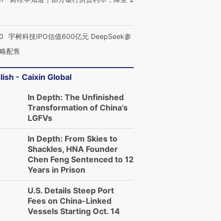
0
宇树科技IPO估值600亿元 DeepSeek参
略配售
lish - Caixin Global
In Depth: The Unfinished
Transformation of China’s
LGFVs
In Depth: From Skies to
Shackles, HNA Founder
Chen Feng Sentenced to 12
Years in Prison
U.S. Details Steep Port
Fees on China-Linked
Vessels Starting Oct. 14