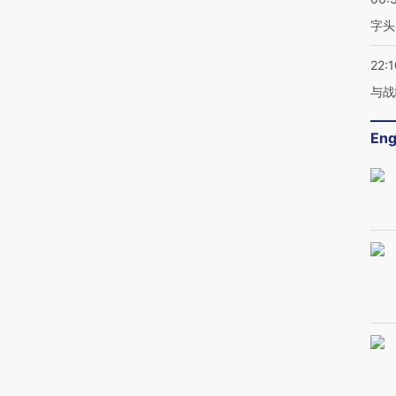
字头
22:1
与战
Eng