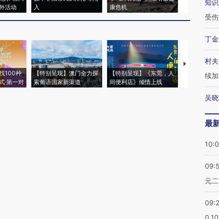
知识
外活动
入
康危机
心“花钱找虐
受伤
丁金
村夫
【推广】走
找100种
【特别呈现】澳门全力探
【特别呈现】《东莞，人
会，让数智科
续加
式·第一对
索葡语国家新渠道
间便利店》倾情上线
业
吴晓
最
10:
09:
元二
09:
0.1