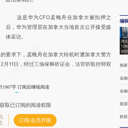
这是华为CFO孟晚舟在加拿大被扣押之
编
后，华为管理层在加拿大当地首次公开接受媒
体采访。
湖北
12
40
面的要求下，孟晚舟在加拿大转机时遭加拿大警方
、12月11日，经过三场保释听证会，法官听取控辩双
独家
金融
1907字 订阅后继续阅读
金融
能源
获取已订阅的阅读权限
员
财新
订阅/会员升级
文