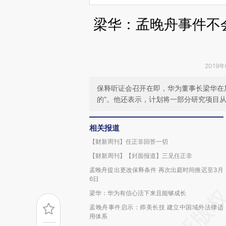
梁华：孟晚舟事件不
2019年
保释听证会召开在即，华为董事长梁华在
的”。他还表示，计划将一部分研究项目
相关报道
【财新周刊】任正非回答一切
【财新周刊】【封面报道】三见任正非
孟晚舟提出更改保释条件 再次出庭时间推迟至3月
6日
梁华：华为有信心活下来且能够成长
孟晚舟事件启示：师美长技 建立中国域外法律适
用体系