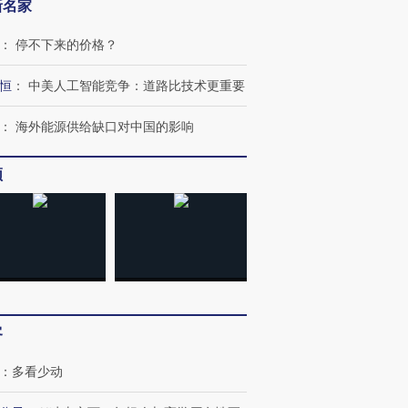
新名家
：
停不下来的价格？
恒
：
中美人工智能竞争：道路比技术更重要
：
海外能源供给缺口对中国的影响
频
客
：
多看少动
OX的吸金
马航飞行员跨国走私7万
视线｜被称为“蟑螂”的印
让中产们甘
粒摇头丸 尿检体内含3种
度Z世代 用街头抗争将教
秘鲁纳斯