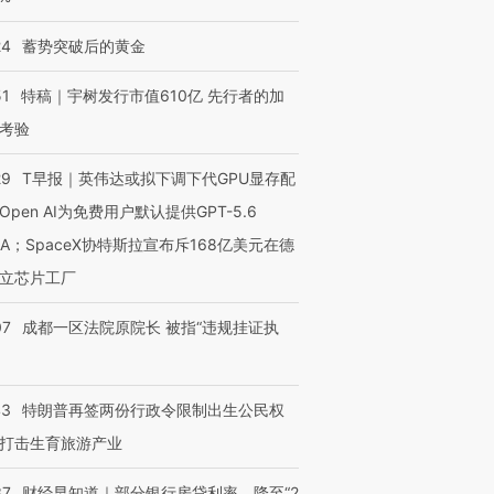
24
蓄势突破后的黄金
51
特稿｜宇树发行市值610亿 先行者的加
考验
29
T早报｜英伟达或拟下调下代GPU显存配
Open AI为免费用户默认提供GPT-5.6
NA；SpaceX协特斯拉宣布斥168亿美元在德
立芯片工厂
07
成都一区法院原院长 被指“违规挂证执
43
特朗普再签两份行政令限制出生公民权
打击生育旅游产业
37
财经早知道｜部分银行房贷利率，降至“2