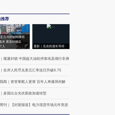
辑推荐
宜昌局部短时降雨
8毫米 紧急转移近
00人
显影｜瓜农的漫长等待
｜
规避封锁 中国超大油轮停靠埃及绕行非洲
｜
在岸人民币兑美元汇率连日升破6.75
我闻
｜
资管掌舵人更替 百年人寿僵局何解
｜
多国出台光伏新政加速转型
周刊
｜
【封面报道】电力现货市场元年突进