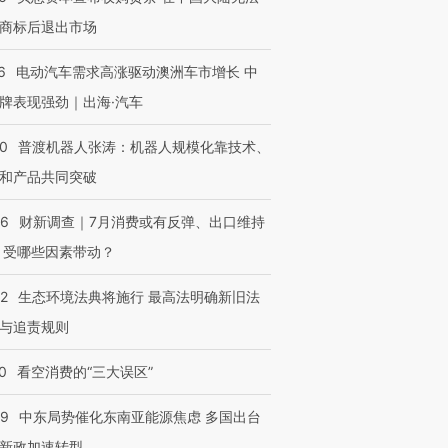
商标后退出市场
6
电动汽车需求高涨驱动澳洲车市增长 中
牌表现强劲｜出海·汽车
00
普渡机器人张涛：机器人规模化靠技术、
和产品共同突破
56
财新调查｜7月消费或有反弹、出口维持
 受哪些因素带动？
42
生态环境法典将施行 最高法明确新旧法
与追责规则
0
看空消费的“三大误区”
59
中东局势催化东南亚能源焦虑 多国出台
新政加速转型