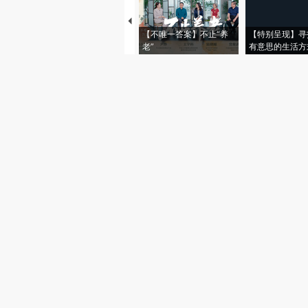
【不唯一答案】不止“养
【特别呈现】寻
老”
有意思的生活方