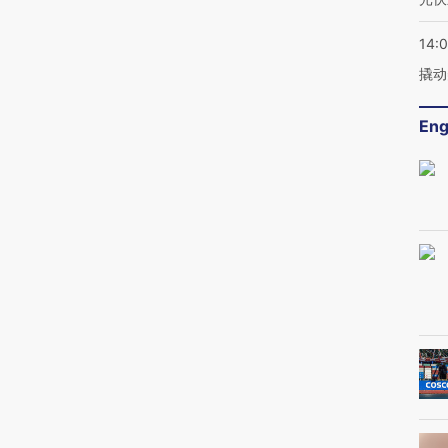
14:
撬动
Eng