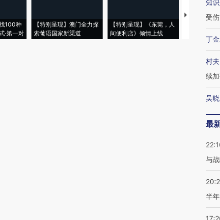
知识
【推广】走
受伤
找100种
【特别呈现】澳门全力探
【特别呈现】《东莞，人
会，让数智科
式·第一对
索葡语国家新渠道
间便利店》倾情上线
业
丁金
村夫
续加
吴晓
最
22:1
与战
20:
半年
17:2