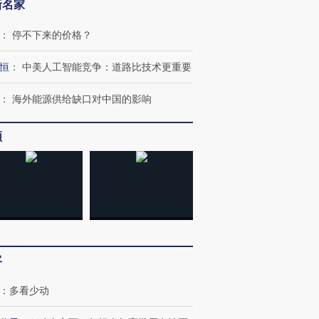
新名家
：
停不下来的价格？
恒
：
中美人工智能竞争：道路比技术更重要
：
海外能源供给缺口对中国的影响
频
OX的吸金
马航飞行员跨国走私7万
视线｜被称为“蟑螂”的印
让中产们甘
粒摇头丸 尿检体内含3种
度Z世代 用街头抗争将教
秘鲁纳斯
”？
客
毒品
育部长拱下台
13人遇难
：
多看少动