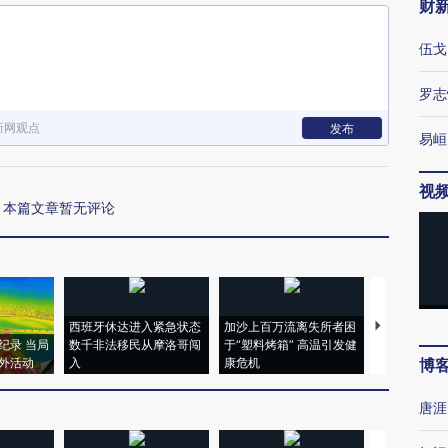
财
伍戈
罗志
新网观点
发布
易峘
视
本篇文章暂无评论
西班牙休达进入紧急状态
加沙上百万流离失所者困
视线｜HYR
纪录 当局
数千非法移民从摩洛哥闯
于“塑料烤箱” 高温引发健
术：是什么
外活动
入
康危机
心“花钱找虐
博
唐涯