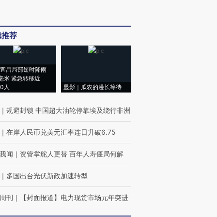
辑推荐
宜昌局部短时降雨
8毫米 紧急转移近
00人
显影｜瓜农的漫长等待
｜
规避封锁 中国超大油轮停靠埃及绕行非洲
｜
在岸人民币兑美元汇率连日升破6.75
我闻
｜
资管掌舵人更替 百年人寿僵局何解
｜
多国出台光伏新政加速转型
周刊
｜
【封面报道】电力现货市场元年突进