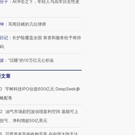
分子
：
AI冲击之下，年轻人与高学历女性更
进第四届链博
【商旅对话】华住集团
技“链”接产
【特别呈现】寻找100种
CFO：不靠规模取胜，华
【特别呈
有意思的生活方式·第三对
住三大增长引擎是什么？
有意思的
坤
：
耳闻目睹的几位律师
日记
：
长护险覆盖全国 筹资和服务给予将持
码
波
：
“沉睡”的10万亿元公积金
新文章
0
宇树科技IPO估值600亿元 DeepSeek参
略配售
22
油气市场剧烈波动现套利空间 嘉能可上
扭亏、净利增超50亿美元
6
贝恩资本宣布收购贡茶 在中国大陆无法