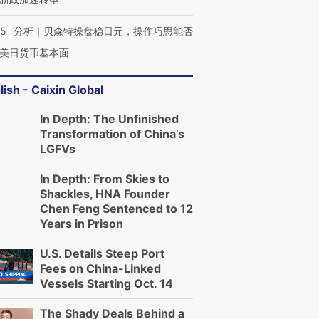
05
分析｜贝森特操盘稳日元，操作巧思能否
美日货币基本面
lish - Caixin Global
In Depth: The Unfinished
Transformation of China’s
LGFVs
In Depth: From Skies to
Shackles, HNA Founder
Chen Feng Sentenced to 12
Years in Prison
U.S. Details Steep Port
Fees on China-Linked
Vessels Starting Oct. 14
The Shady Deals Behind a