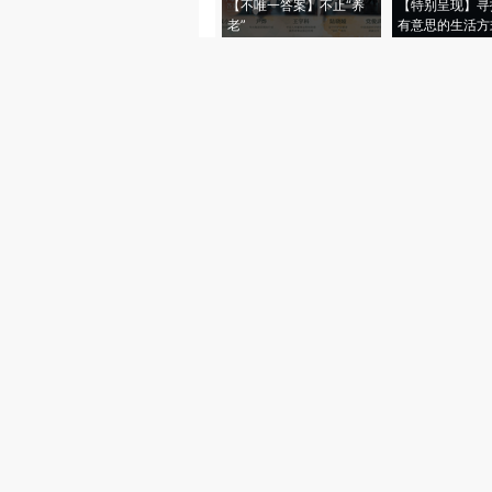
【不唯一答案】不止“养
【特别呈现】寻
老”
有意思的生活方