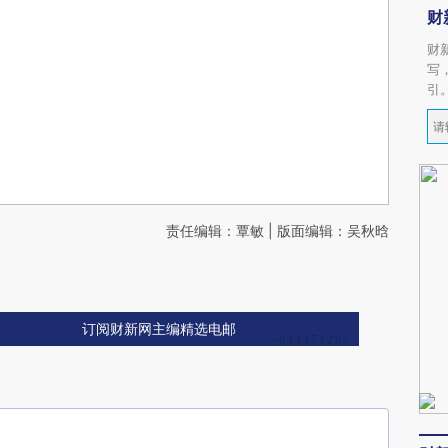
财
财
写
引
责任编辑：覃敏 | 版面编辑：吴秋晗
订阅财新网主编精选电邮