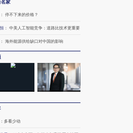
新名家
：
停不下来的价格？
恒
：
中美人工智能竞争：道路比技术更重要
：
海外能源供给缺口对中国的影响
频
”还是“人道危
湖北宜昌局部短时降雨
哈尔滨遭遇短时极端强降
撕裂西班牙
128毫米 紧急转移近
雨 3小时累计雨量超80毫
秘鲁纳斯
4000人
米
13人遇难
客
：
多看少动
进第四届链博
【商旅对话】华住集团