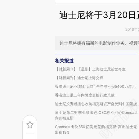
迪士尼将于3月20日
2019年
迪士尼将拥有福斯的电影制作业务、视频平台H
相关报道
【财新周刊】【显影】上海迪士尼前世今生
【财新周刊】迪士尼上海交锋
香港迪士尼业绩续“见红” 全年净亏损5400万港元
香港迪士尼三年内两度更换行政总裁
迪士尼投资者担心收购福克斯资产会受到中国阻挠
迪士尼第二财季业绩出色 CEO称不担心Comcast
竞购福克斯
Comcast出价650亿美元竞购福克斯 高出迪士尼
出价19%