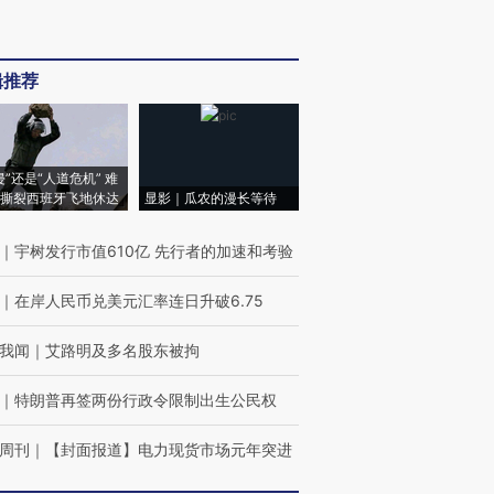
辑推荐
侵”还是“人道危机” 难
撕裂西班牙飞地休达
显影｜瓜农的漫长等待
｜
宇树发行市值610亿 先行者的加速和考验
｜
在岸人民币兑美元汇率连日升破6.75
我闻
｜
艾路明及多名股东被拘
｜
特朗普再签两份行政令限制出生公民权
周刊
｜
【封面报道】电力现货市场元年突进