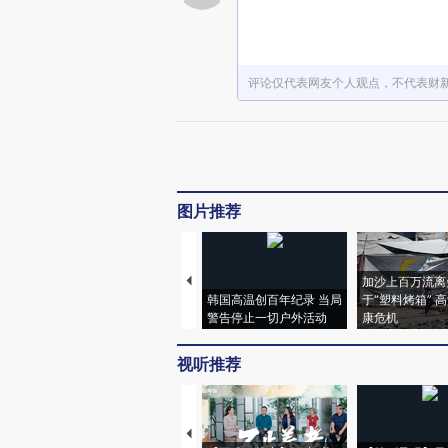
评论仅代表网友个人观点，不代表财
图片推荐
加沙上百万流离
韩国高温创百年纪录 当局
于“塑料烤箱” 
警告停止一切户外活动
康危机
视听推荐