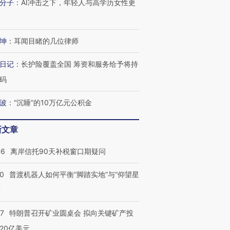
分子
：
AI冲击之下，年轻人与高学历女性更
技“链”接产
【特别呈现】寻找100种
CFO：不靠规模取胜，华
【特别呈
有意思的生活方式·第三对
住三大增长引擎是什么？
有意思的
坤
：
耳闻目睹的几位律师
日记
：
长护险覆盖全国 筹资和服务给予将持
码
波
：
“沉睡”的10万亿元公积金
新文章
46
离岸信托90天补税窗口期疑问
00
普渡机器人如何平衡“脚踏实地”与“仰望星
？
57
特朗普召开矿业圆桌会 拟向关键矿产投
20亿美元