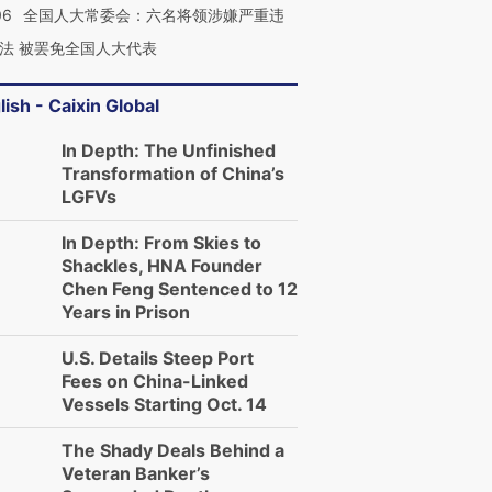
06
全国人大常委会：六名将领涉嫌严重违
法 被罢免全国人大代表
lish - Caixin Global
In Depth: The Unfinished
Transformation of China’s
LGFVs
In Depth: From Skies to
Shackles, HNA Founder
Chen Feng Sentenced to 12
Years in Prison
U.S. Details Steep Port
Fees on China-Linked
Vessels Starting Oct. 14
The Shady Deals Behind a
Veteran Banker’s