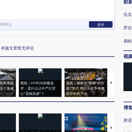
财
伍戈
新网观点
发布
罗志
易峘
本篇文章暂无评论
视
失所者困
视线｜HYROX的吸金
视线｜被称为“蟑螂”的印
视线｜“入侵
高温引发健
术：是什么让中产们甘
度Z世代 用街头抗争将教
机”？难民潮
心“花钱找虐”？
育部长拱下台
飞地休达
博
唐涯
【推广】走