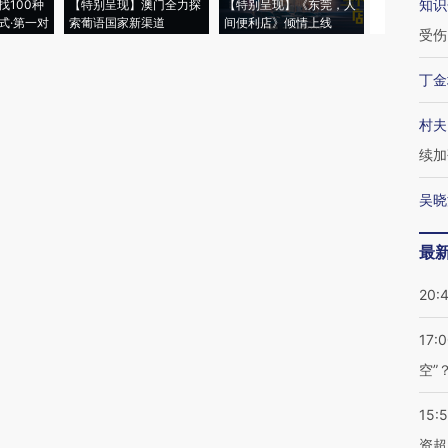
知识
找100种
【特别呈现】澳门全力探
【特别呈现】《东莞，人
会，让数智科
式·第一对
索葡语国家新渠道
间便利店》倾情上线
业
受伤
丁金
村夫
续加
吴晓
最
20:
17:
空”
15:
资超