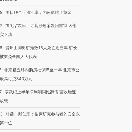
09
美日联合干预汇率，为何影响了黄金
32
“90后”农民工讨薪涉刑案发回重审 因部
实不清
36
贵州山脚树矿难致16人死亡近三年 矿长
被罢免全国人大代表
2
非京籍五环内购房社保降至一年 北京市公
最高可贷340万元
7
寒武纪上半年净利润同比翻倍 营收增速
放缓
53
对话｜邱仁宗：临床研究参与者的安全永
第一位