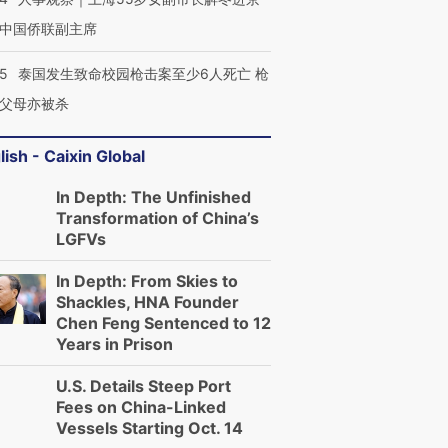
中国侨联副主席
45
泰国发生致命校园枪击案至少6人死亡 枪
父母亦被杀
lish - Caixin Global
In Depth: The Unfinished
Transformation of China’s
LGFVs
In Depth: From Skies to
Shackles, HNA Founder
Chen Feng Sentenced to 12
Years in Prison
U.S. Details Steep Port
Fees on China-Linked
Vessels Starting Oct. 14