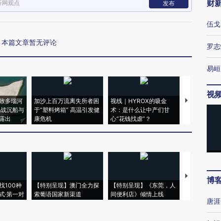
财
新网观点
发布
伍戈
本篇文章暂无评论
罗志
易峘
视
致多瑙河
加沙上百万流离失所者困
视线｜HYROX的吸金
马航飞行员
二战沉船与
于“塑料烤箱” 高温引发健
术：是什么让中产们甘
粒摇头丸 尿
露出
康危机
心“花钱找虐”？
毒品
【推广】走
博
找100种
【特别呈现】澳门全力探
【特别呈现】《东莞，人
会，让数智科
式·第一对
索葡语国家新渠道
间便利店》倾情上线
业
唐涯