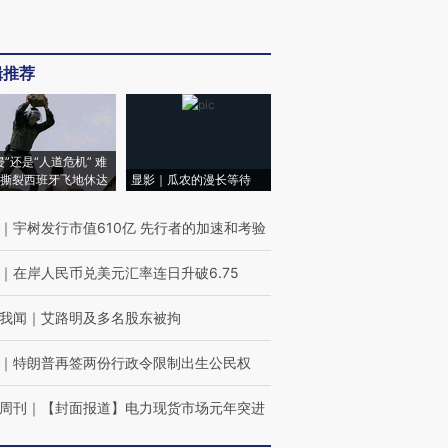
辑推荐
侵”还是“人道危机” 难
撕裂西班牙飞地休达
显影｜瓜农的漫长等待
｜
宇树发行市值610亿 先行者的加速和考验
｜
在岸人民币兑美元汇率连日升破6.75
我闻
｜
艾路明及多名股东被拘
｜
特朗普再签两份行政令限制出生公民权
周刊
｜
【封面报道】电力现货市场元年突进