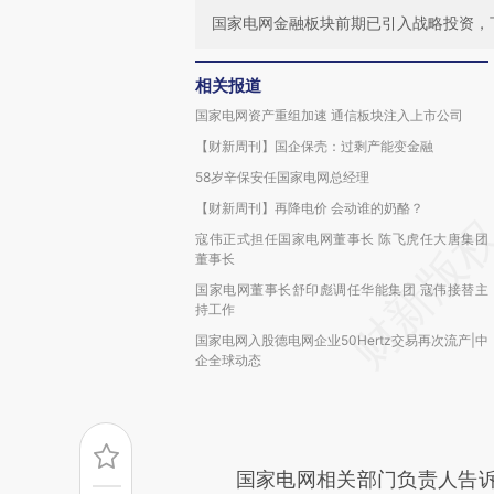
国家电网金融板块前期已引入战略投资，
相关报道
国家电网资产重组加速 通信板块注入上市公司
【财新周刊】国企保壳：过剩产能变金融
58岁辛保安任国家电网总经理
【财新周刊】再降电价 会动谁的奶酪？
寇伟正式担任国家电网董事长 陈飞虎任大唐集团
董事长
国家电网董事长舒印彪调任华能集团 寇伟接替主
持工作
国家电网入股德电网企业50Hertz交易再次流产|中
企全球动态
国家电网相关部门负责人告诉