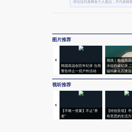
评论仅代表网友个人观点，不代表财
图片推荐
视线｜极端高温
韩国高温创百年纪录 当局
水位跌破纪录 
警告停止一切户外活动
猛犸象化石接连
视听推荐
【不唯一答案】不止“养
【特别呈现】寻
老”
有意思的生活方