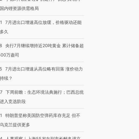
国内锂资源供需格局
1
7月进出口增速高位放缓，价格驱动还能
多久
8
央行7月继续增持近20吨黄金 累计储备超
600万盎司
5
7月进出口增速从高位略有回落 涨价动力
持续？
07
下周前瞻：生态环境法典施行；巴西总统
进入竞选阶段
1
特朗普坚称美国防空弹药库存充足 但不
乌克兰提供更多
24
人事观察｜上海55岁女副市长解冬进京