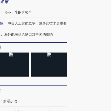
新名家
：
停不下来的价格？
恒
：
中美人工智能竞争：道路比技术更重要
：
海外能源供给缺口对中国的影响
频
跨国走私7万
视线｜被称为“蟑螂”的印
视线｜“入侵”还是“人道危
检体内含3种
度Z世代 用街头抗争将教
机”？难民潮撕裂西班牙
秘鲁纳斯
育部长拱下台
飞地休达
13人遇难
进第四届链博
【商旅对话】华住集团
客
技“链”接产
【特别呈现】寻找100种
CFO：不靠规模取胜，华
【特别呈
有意思的生活方式·第三对
住三大增长引擎是什么？
有意思的
：
多看少动