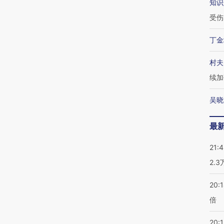
知识
受伤
丁金
村夫
续加
吴晓
最
21:
2.
20:
倍
20:1