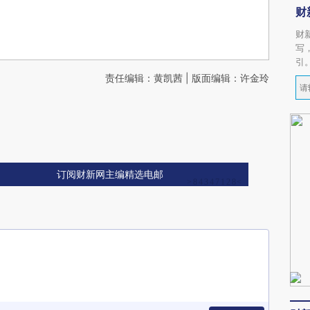
财
财
写
引
责任编辑：黄凯茜 | 版面编辑：许金玲
订阅财新网主编精选电邮