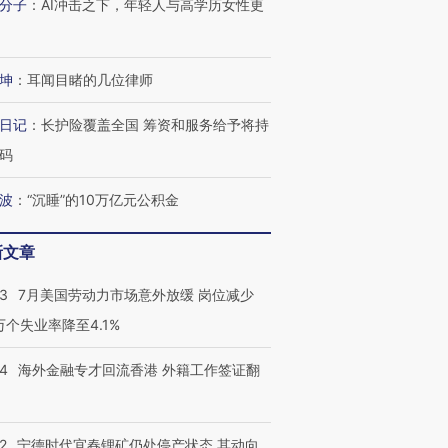
分子
：
AI冲击之下，年轻人与高学历女性更
坤
：
耳闻目睹的几位律师
日记
：
长护险覆盖全国 筹资和服务给予将持
码
波
：
“沉睡”的10万亿元公积金
新文章
43
7月美国劳动力市场意外放缓 岗位减少
3万个失业率降至4.1%
14
海外金融专才回流香港 外籍工作签证翻
2
宁德时代宜春锂矿仍处停产状态 其动向