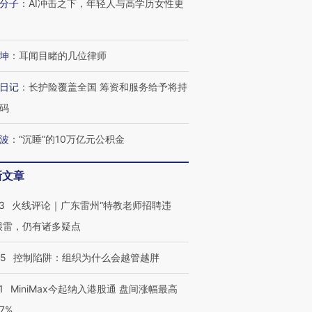
分子
：
AI冲击之下，年轻人与高学历女性更
进第四届链博
【商旅对话】华住集团
技“链”接产
【特别呈现】寻找100种
CFO：不靠规模取胜，华
【特别呈
坤
：
耳闻目睹的几位律师
有意思的生活方式·第三对
住三大增长引擎是什么？
有意思的
日记
：
长护险覆盖全国 筹资和服务给予将持
码
波
：
“沉睡”的10万亿元公积金
新文章
3
火线评论｜广东雷州“特教老师招聘违
很雷，仍有诸多疑点
05
控制陷阱：组织为什么会越管越胖
1
MiniMax今起纳入港股通 盘间涨幅最高
77%