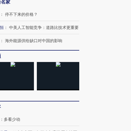
新名家
：
停不下来的价格？
恒
：
中美人工智能竞争：道路比技术更重要
：
海外能源供给缺口对中国的影响
频
跨国走私7万
视线｜HY
检体内含3种
泽连斯基密集出访美英 索
秘鲁纳斯卡观光飞机坠毁
术：是什
客
要防空导弹“救急”
13人遇难
心“花钱找
：
多看少动