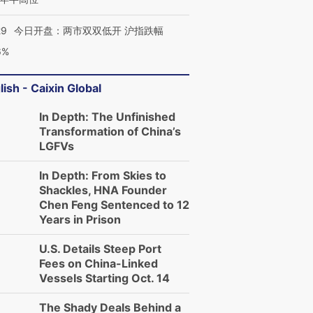
29
今日开盘：两市双双低开 沪指跌幅
6%
lish - Caixin Global
In Depth: The Unfinished
Transformation of China’s
LGFVs
In Depth: From Skies to
Shackles, HNA Founder
Chen Feng Sentenced to 12
Years in Prison
U.S. Details Steep Port
Fees on China-Linked
Vessels Starting Oct. 14
The Shady Deals Behind a