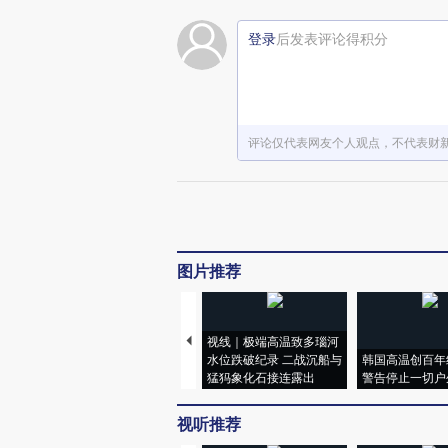
登录
后发表评论得积分
评论仅代表网友个人观点，不代表财
图片推荐
视线｜极端高温致多瑙河
水位跌破纪录 二战沉船与
韩国高温创百年
猛犸象化石接连露出
警告停止一切户
视听推荐