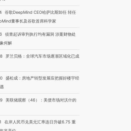
4
谷歌DeepMind CEO哈萨比斯卸任 转任
epMind董事长及谷歌首席科学家
6
侦查起诉审判执行均有漏洞 涉案财物处
象何解
58
罗兰贝格：全球汽车市场逐渐区域化已成
50
盛松成：房地产转型发展应把握好楼宇经
遇
39
美联储观察（46）：美债市场对沃什的
1
在岸人民币兑美元汇率连日升破6.75 重
年半高位