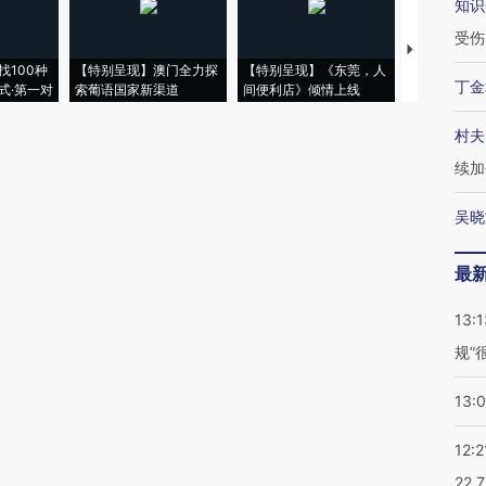
知识
受伤
【推广】走
找100种
【特别呈现】澳门全力探
【特别呈现】《东莞，人
会，让数智科
丁金
式·第一对
索葡语国家新渠道
间便利店》倾情上线
业
村夫
续加
吴晓
最
13:1
规”
13:
12:2
22.