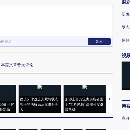
财
伍戈
罗志
易峘
新网观点
发布
视
本篇文章暂无评论
西班牙休达进入紧急状态
加沙上百万流离失所者困
马航飞行员
纪录 当局
数千非法移民从摩洛哥闯
于“塑料烤箱” 高温引发健
粒摇头丸 尿
博
外活动
入
康危机
毒品
唐涯