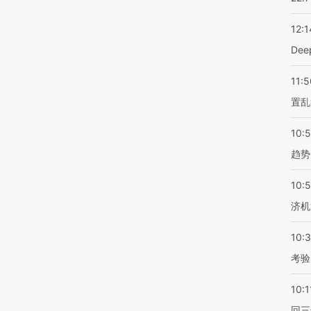
12:1
De
11:5
置乱
10:
趋势
10:
济机
10:
考验
10:1
回三