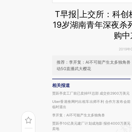
T早报|上交所：科
19岁湖南青年深夜杀死
购中
2019年
推荐：李开复：AI不可能产生太多独角兽
动5G直播武大樱花
相关报道
贾跃亭卖工厂前已卖掉FF总部 成交价2900万美元
Uber香港推网约出租车出师不利 合作方发布会前
临时退出
李开复：AI不可能产生太多独角兽
贾跃亭10亿美元建厂计划成泡影 报价4000万美元
卖地