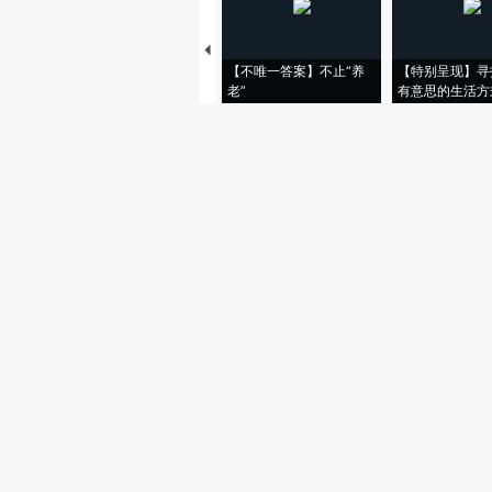
【不唯一答案】不止“养
【特别呈现】寻
老”
有意思的生活方