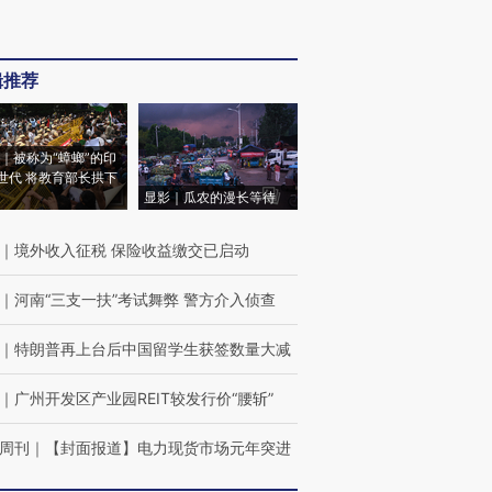
辑推荐
｜被称为“蟑螂”的印
世代 将教育部长拱下
显影｜瓜农的漫长等待
｜
境外收入征税 保险收益缴交已启动
｜
河南“三支一扶”考试舞弊 警方介入侦查
｜
特朗普再上台后中国留学生获签数量大减
｜
广州开发区产业园REIT较发行价“腰斩”
周刊
｜
【封面报道】电力现货市场元年突进