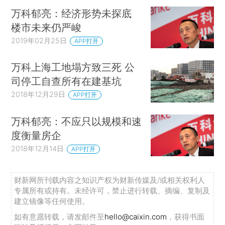
万科郁亮：经济形势未探底
楼市未来仍严峻
2019年02月25日
APP打开
万科上海工地塌方致三死 公
司停工自查所有在建基坑
2018年12月29日
APP打开
万科郁亮：不应只以规模和速
度衡量房企
2018年12月14日
APP打开
财新网所刊载内容之知识产权为财新传媒及/或相关权利人
专属所有或持有。未经许可，禁止进行转载、摘编、复制及
建立镜像等任何使用。
如有意愿转载，请发邮件至
hello@caixin.com
，获得书面