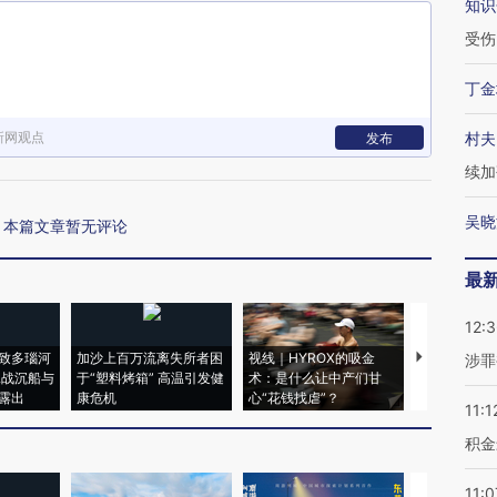
知识
受伤
丁金
新网观点
村夫
发布
续加
吴晓
本篇文章暂无评论
最
12:
致多瑙河
加沙上百万流离失所者困
视线｜HYROX的吸金
马航飞行员
涉罪
二战沉船与
于“塑料烤箱” 高温引发健
术：是什么让中产们甘
粒摇头丸 尿
露出
康危机
心“花钱找虐”？
毒品
11:1
积金
11:0