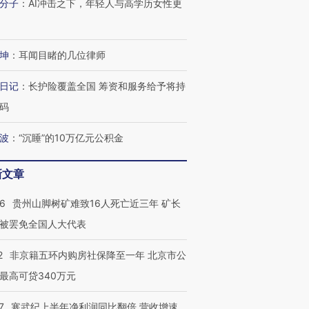
分子
：
AI冲击之下，年轻人与高学历女性更
坤
：
耳闻目睹的几位律师
日记
：
长护险覆盖全国 筹资和服务给予将持
码
波
：
“沉睡”的10万亿元公积金
新文章
36
贵州山脚树矿难致16人死亡近三年 矿长
跨国走私7万
视线｜被称为“蟑螂”的印
视线｜“入侵”还是“人道危
被罢免全国人大代表
检体内含3种
度Z世代 用街头抗争将教
机”？难民潮撕裂西班牙
秘鲁纳斯
育部长拱下台
飞地休达
13人遇难
2
非京籍五环内购房社保降至一年 北京市公
最高可贷340万元
7
寒武纪上半年净利润同比翻倍 营收增速