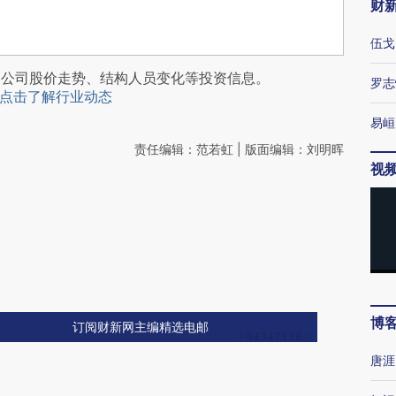
财
伍戈
阅公司股价走势、结构人员变化等投资信息。
罗志
点击了解行业动态
易峘
责任编辑：范若虹 | 版面编辑：刘明晖
视
博
订阅财新网主编精选电邮
唐涯