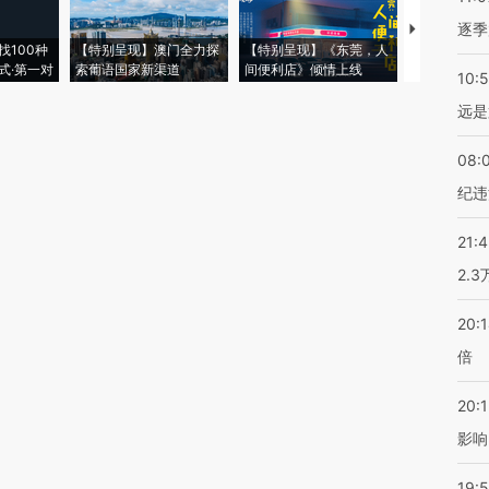
逐季
【推广】走
找100种
【特别呈现】澳门全力探
【特别呈现】《东莞，人
会，让数智科
式·第一对
索葡语国家新渠道
间便利店》倾情上线
业
10:
远是
08:
纪违
21:
2.
20:
倍
20:1
影响
19:5