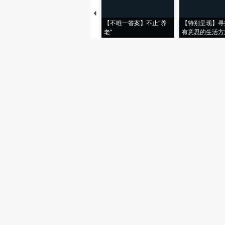
【不唯一答案】不止“养
【特别呈现】寻
老”
有意思的生活方