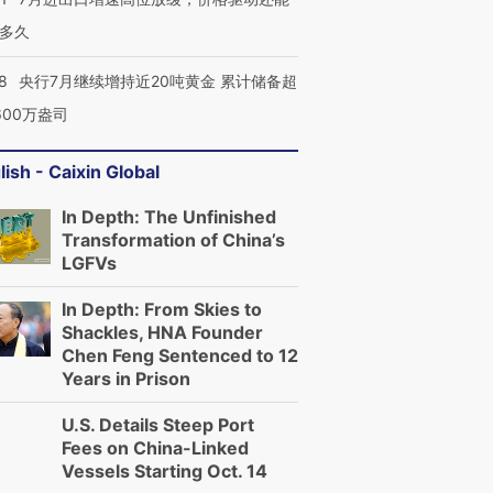
多久
8
央行7月继续增持近20吨黄金 累计储备超
600万盎司
lish - Caixin Global
In Depth: The Unfinished
Transformation of China’s
LGFVs
In Depth: From Skies to
Shackles, HNA Founder
Chen Feng Sentenced to 12
Years in Prison
U.S. Details Steep Port
Fees on China-Linked
Vessels Starting Oct. 14