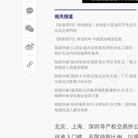
相关报道
【财新周刊】特别报道｜全球最大原油买手失足衍
生品交易内情
【财新周刊】筹划经年 中国原油期货起航
能源内参|江苏盐城决定彻底关闭响水化工园区；
铁矿石合约价创逾两年新高
能源内参|碳排放权交易政策公开征求意见；海上
风电进入高速发展期
能源内参|国际大宗商品海运运价大跌；广汇能源
与道达尔签署LNG长协
能源内参|最高检以涉嫌受贿罪逮捕努尔·白克力；
南网印发深化国企改革方案
能源内参|钴价暴跌60% 全球钴行业过剩；国内核
电项目进入建设高峰
北京、上海、深圳等产权交易所
设准入门槛，不限持股比例，以