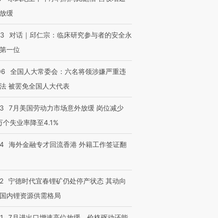
放缓
进第四届链博
【商旅对话】华住集团
技“链”接产
【特别呈现】寻找100种
CFO：不靠规模取胜，华
【特别呈
有意思的生活方式·第三对
住三大增长引擎是什么？
有意思的
53
对话｜邱仁宗：临床研究参与者的安全永
第一位
06
全国人大常委会：六名将领涉嫌严重违
法 被罢免全国人大代表
43
7月美国劳动力市场意外放缓 岗位减少
3万个失业率降至4.1%
14
海外金融专才回流香港 外籍工作签证翻
2
宁德时代宜春锂矿仍处停产状态 其动向
国内锂资源供需格局
1
7月进出口增速高位放缓，价格驱动还能