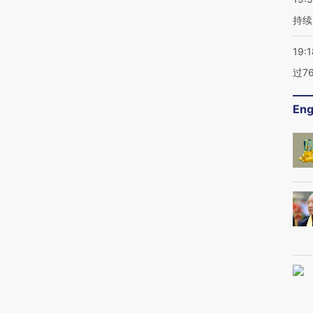
持续
19:1
过7
Eng