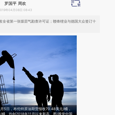
罗国平 周欢
2019年04月08日 08:43
发全省第一张煤层气勘查许可证；赣锋锂业与德国大众签订十
月5日，布伦特原油期货报收70.48美元/桶，
元/桶，均创2018年11月以来新高。图/视觉中国