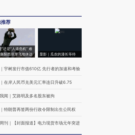
辑推荐
侵”还是“人道危机” 难
撕裂西班牙飞地休达
显影｜瓜农的漫长等待
｜
宇树发行市值610亿 先行者的加速和考验
｜
在岸人民币兑美元汇率连日升破6.75
我闻
｜
艾路明及多名股东被拘
｜
特朗普再签两份行政令限制出生公民权
周刊
｜
【封面报道】电力现货市场元年突进