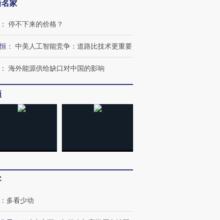
新名家
：
停不下来的价格？
恒
：
中美人工智能竞争：道路比技术更重要
：
海外能源供给缺口对中国的影响
频
客
：
多看少动