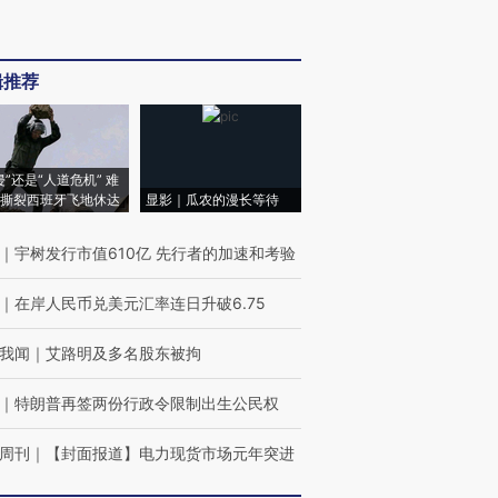
辑推荐
侵”还是“人道危机” 难
撕裂西班牙飞地休达
显影｜瓜农的漫长等待
｜
宇树发行市值610亿 先行者的加速和考验
｜
在岸人民币兑美元汇率连日升破6.75
我闻
｜
艾路明及多名股东被拘
｜
特朗普再签两份行政令限制出生公民权
周刊
｜
【封面报道】电力现货市场元年突进