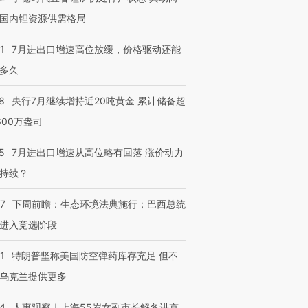
国内锂资源供需格局
1
7月进出口增速高位放缓，价格驱动还能
多久
8
央行7月继续增持近20吨黄金 累计储备超
600万盎司
5
7月进出口增速从高位略有回落 涨价动力
持续？
07
下周前瞻：生态环境法典施行；巴西总统
进入竞选阶段
1
特朗普坚称美国防空弹药库存充足 但不
乌克兰提供更多
24
人事观察｜上海55岁女副市长解冬进京