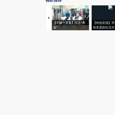
视听推荐
【不唯一答案】不止“养
【特别呈现】寻
老”
有意思的生活方