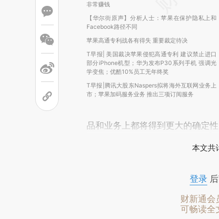
非常赚钱
【华尔街原声】分析人士：苹果在保护隐私上和
Facebook路径不同
苹果高通专利战各有得失 重要裁定待决
T早报| 美国裁决苹果侵犯高通专利 建议禁止进口
部分iPhone机型；华为发布P30系列手机 强调光
学变焦；优酷10%员工无年终奖
T早报|腾讯大股东Naspers拟将海外互联网业务上
市；苹果加码服务业务 推出三项订阅服务
品和业务上都将得到更大的确定性
本文共计
登录
后
财新通会
可畅读全