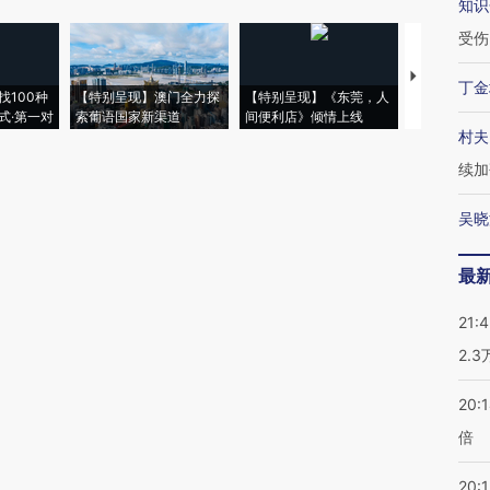
知识
受伤
【推广】走
丁金
找100种
【特别呈现】澳门全力探
【特别呈现】《东莞，人
会，让数智科
式·第一对
索葡语国家新渠道
间便利店》倾情上线
业
村夫
续加
吴晓
最
21:
2.
20:
倍
20:1