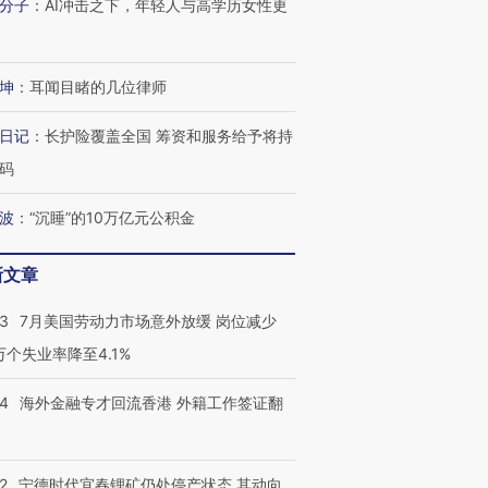
分子
：
AI冲击之下，年轻人与高学历女性更
进第四届链博
【商旅对话】华住集团
坤
：
耳闻目睹的几位律师
技“链”接产
【特别呈现】寻找100种
CFO：不靠规模取胜，华
【特别呈
有意思的生活方式·第三对
住三大增长引擎是什么？
有意思的
日记
：
长护险覆盖全国 筹资和服务给予将持
码
波
：
“沉睡”的10万亿元公积金
新文章
43
7月美国劳动力市场意外放缓 岗位减少
3万个失业率降至4.1%
14
海外金融专才回流香港 外籍工作签证翻
2
宁德时代宜春锂矿仍处停产状态 其动向