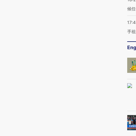
候任
17:
手祖
Eng