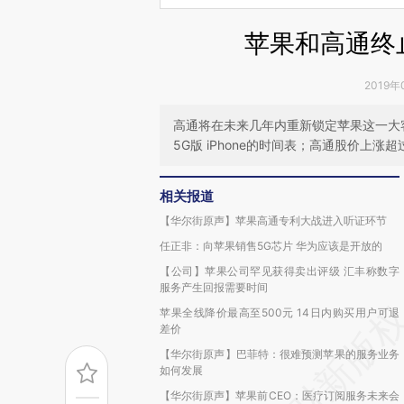
苹果和高通终
2019年
高通将在未来几年内重新锁定苹果这一大客
5G版 iPhone的时间表；高通股价上涨超
相关报道
【华尔街原声】苹果高通专利大战进入听证环节
任正非：向苹果销售5G芯片 华为应该是开放的
【公司】苹果公司罕见获得卖出评级 汇丰称数字
服务产生回报需要时间
苹果全线降价最高至500元 14日内购买用户可退
差价
【华尔街原声】巴菲特：很难预测苹果的服务业务
如何发展
【华尔街原声】苹果前CEO：医疗订阅服务未来会