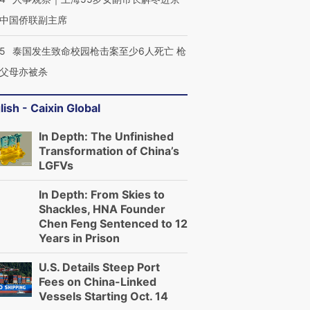
中国侨联副主席
45
泰国发生致命校园枪击案至少6人死亡 枪
父母亦被杀
lish - Caixin Global
In Depth: The Unfinished
Transformation of China’s
LGFVs
In Depth: From Skies to
Shackles, HNA Founder
Chen Feng Sentenced to 12
Years in Prison
U.S. Details Steep Port
Fees on China-Linked
Vessels Starting Oct. 14