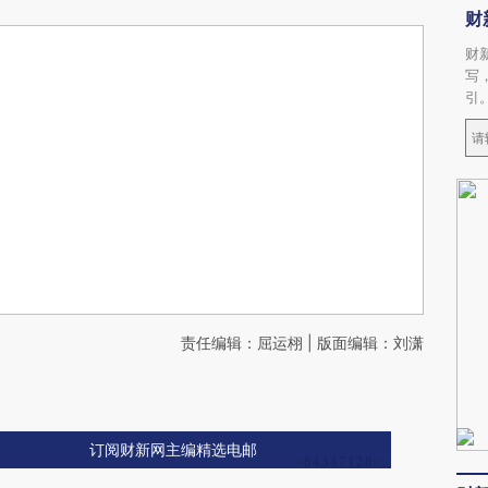
财
财
写
引
责任编辑：屈运栩 | 版面编辑：刘潇
订阅财新网主编精选电邮