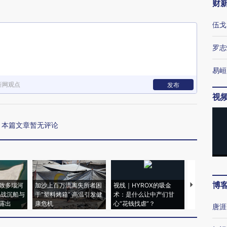
财
伍戈
罗志
易峘
新网观点
发布
视
本篇文章暂无评论
博
致多瑙河
加沙上百万流离失所者困
视线｜HYROX的吸金
马航飞行员
二战沉船与
于“塑料烤箱” 高温引发健
术：是什么让中产们甘
粒摇头丸 尿
露出
康危机
心“花钱找虐”？
毒品
唐涯