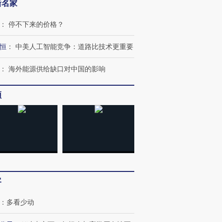
新名家
：
停不下来的价格？
恒
：
中美人工智能竞争：道路比技术更重要
：
海外能源供给缺口对中国的影响
频
客
跨国走私7万
视线｜被称为“蟑螂”的印
视线｜“入侵”还是“人道危
检体内含3种
度Z世代 用街头抗争将教
机”？难民潮撕裂西班牙
秘鲁纳斯
育部长拱下台
飞地休达
13人遇难
：
多看少动