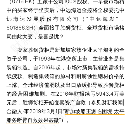
（0716.HK）五家子公司100%股权。一早被市场猜
中的买家终于坐实后，中远海运金控将全权委托中
远海运发展股份有限公司（“
中远海发
”，
601866.SH
）全面接手胜狮货柜。全球货柜市场格
局由此大变，是喜是忧？
卖家胜狮货柜是新加坡家族企业太平船务的全
资子公司，于1993年在港交所上市，主营业务是集
装箱制造。自2016年起，市场对新集装箱的需求持
续疲软、制造集装箱的原材料耐腐蚀性钢材价格的
上涨、全球经济偏弱以及出口放缓都导致胜狮货柜
的经营困难加剧。在2016年财报续亏5943.4万美
元后，胜狮货柜开始变卖资产自救（参见财新我闻|
金融人·事2019年3月1日“
新加坡船王濒临困境 太平
船务断臂自救效果甚微
”）。