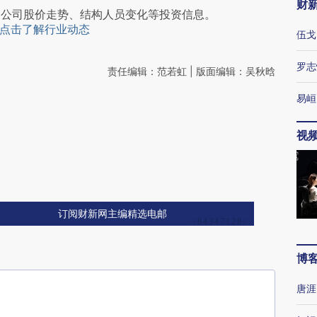
财
阅公司股价走势、结构人员变化等投资信息。
点击了解行业动态
伍戈
罗志
责任编辑：范若虹 | 版面编辑：吴秋晗
易峘
视
订阅财新网主编精选电邮
博
唐涯