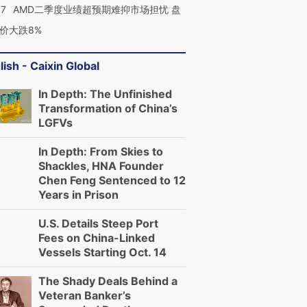
37
AMD二季度业绩超预期难抑市场担忧 盘
价大跌8%
lish - Caixin Global
In Depth: The Unfinished
Transformation of China’s
LGFVs
In Depth: From Skies to
Shackles, HNA Founder
Chen Feng Sentenced to 12
Years in Prison
U.S. Details Steep Port
Fees on China-Linked
Vessels Starting Oct. 14
The Shady Deals Behind a
Veteran Banker’s