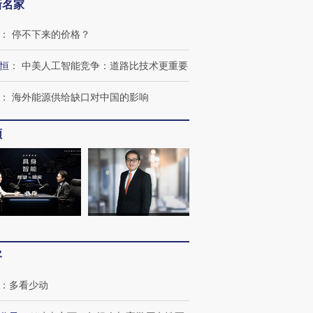
新名家
：
停不下来的价格？
恒
：
中美人工智能竞争：道路比技术更重要
：
海外能源供给缺口对中国的影响
频
客
：
多看少动