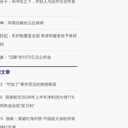
分子
：
AI冲击之下，年轻人与高学历女性更
坤
：
耳闻目睹的几位律师
日记
：
长护险覆盖全国 筹资和服务给予将持
码
波
：
“沉睡”的10万亿元公积金
新文章
跨国走私7万
视线｜HY
检体内含3种
泽连斯基密集出访美英 索
秘鲁纳斯卡观光飞机坠毁
术：是什
要防空导弹“救急”
13人遇难
心“花钱找
13
“竹知了”事件背后的舆情根源
10
国泰航空2026年上半年净利润大增71%
局势成业绩“双刃剑”
进第四届链博
【商旅对话】华住集团
45
独家｜规避红海封锁 中国超大油轮停靠
技“链”接产
【特别呈现】寻找100种
CFO：不靠规模取胜，华
【特别呈
绕行非洲
有意思的生活方式·第三对
住三大增长引擎是什么？
有意思的