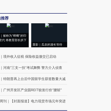
辑推荐
｜被称为“蟑螂”的印
世代 将教育部长拱下
显影｜瓜农的漫长等待
｜
境外收入征税 保险收益缴交已启动
｜
河南“三支一扶”考试舞弊 警方介入侦查
｜
特朗普再上台后中国留学生获签数量大减
｜
广州开发区产业园REIT较发行价“腰斩”
周刊
｜
【封面报道】电力现货市场元年突进