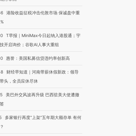
36
港险收益征税冲击伦敦市场 保诚盘中重
3%
20
T早报｜MiniMax今日起纳入港股通；宇
技开启询价；谷歌AI人事大重组
30
惠誉：美国私募信贷违约率创新高
48
财经早知道｜河南带薪休假新政：领导
带头，全员应休尽休
05
美巴外交风波再升级 巴西驻美大使遭撤
签
5
多家银行再度“上架”五年期大额存单 有何
？