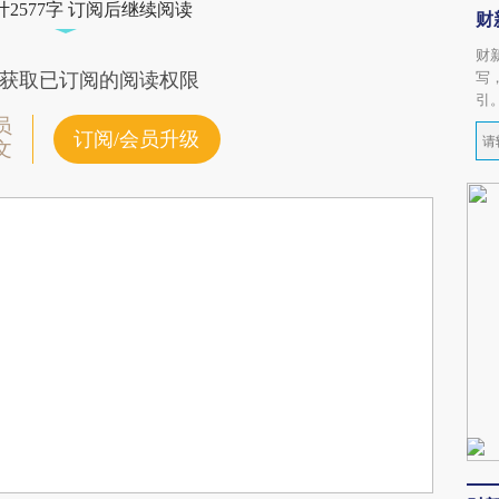
2577字 订阅后继续阅读
财
财
写
获取已订阅的阅读权限
引
员
订阅/会员升级
文