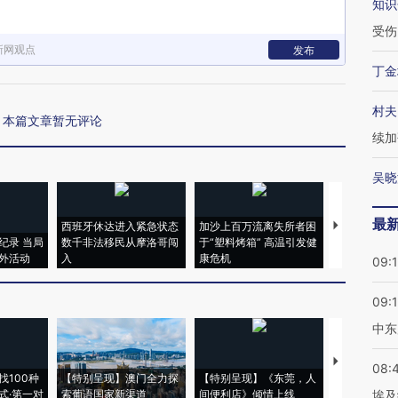
知识
受伤
新网观点
发布
丁金
村夫
本篇文章暂无评论
续加
吴晓
最
西班牙休达进入紧急状态
加沙上百万流离失所者困
马航飞行员
纪录 当局
数千非法移民从摩洛哥闯
于“塑料烤箱” 高温引发健
粒摇头丸 尿
外活动
入
康危机
毒品
09:
09:
中东
【推广】走
08:
找100种
【特别呈现】澳门全力探
【特别呈现】《东莞，人
会，让数智科
式·第一对
索葡语国家新渠道
间便利店》倾情上线
业
埃及