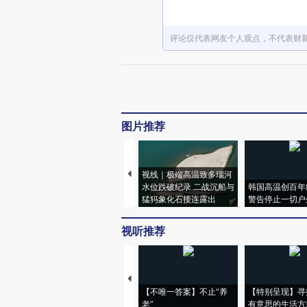
评论仅代表网友个人观点，不代表财
图片推荐
视线｜极端高温致多瑙河
水位跌破纪录 二战沉船与
韩国高温创百年
猛犸象化石接连露出
警告停止一切户
视听推荐
【不唯一答案】不止“养
【特别呈现】寻
老”
有意思的生活方