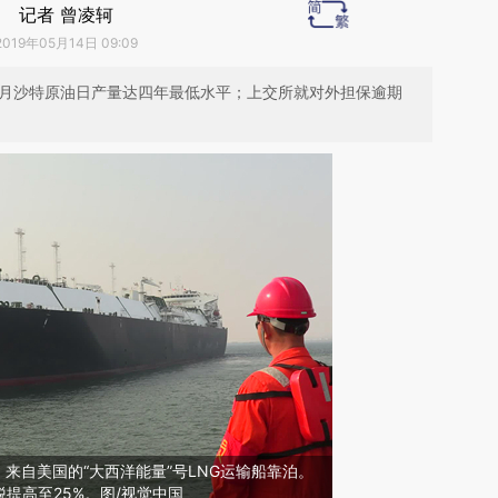
记者 曾凌轲
2019年05月14日 09:09
；4月沙特原油日产量达四年最低水平；上交所就对外担保逾期
津，来自美国的“大西洋能量”号LNG运输船靠泊。
提高至25%。图/视觉中国