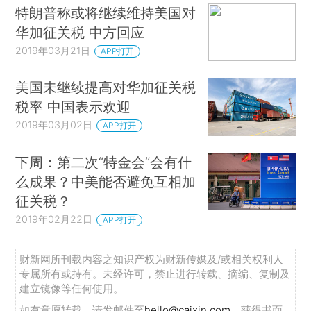
特朗普称或将继续维持美国对
华加征关税 中方回应
2019年03月21日
APP打开
美国未继续提高对华加征关税
税率 中国表示欢迎
2019年03月02日
APP打开
下周：第二次“特金会”会有什
么成果？中美能否避免互相加
征关税？
2019年02月22日
APP打开
财新网所刊载内容之知识产权为财新传媒及/或相关权利人
专属所有或持有。未经许可，禁止进行转载、摘编、复制及
建立镜像等任何使用。
如有意愿转载，请发邮件至
hello@caixin.com
，获得书面