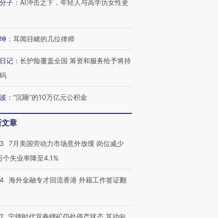
进第四届链博
【商旅对话】华住集团
分子
：
AI冲击之下，年轻人与高学历女性更
技“链”接产
【特别呈现】寻找100种
CFO：不靠规模取胜，华
【特别呈
有意思的生活方式·第三对
住三大增长引擎是什么？
有意思的
坤
：
耳闻目睹的几位律师
日记
：
长护险覆盖全国 筹资和服务给予将持
码
波
：
“沉睡”的10万亿元公积金
新文章
43
7月美国劳动力市场意外放缓 岗位减少
3万个失业率降至4.1%
14
海外金融专才回流香港 外籍工作签证翻
2
宁德时代宜春锂矿仍处停产状态 其动向