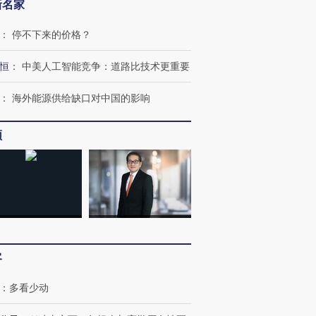
新名家
：
停不下来的价格？
恒
：
中美人工智能竞争：道路比技术更重要
：
海外能源供给缺口对中国的影响
频
跨国走私7万
视线｜被称为“蟑螂”的印
视线｜“入侵”还是“人道危
检体内含3种
度Z世代 用街头抗争将教
机”？难民潮撕裂西班牙
秘鲁纳斯
育部长拱下台
飞地休达
13人遇难
客
：
多看少动