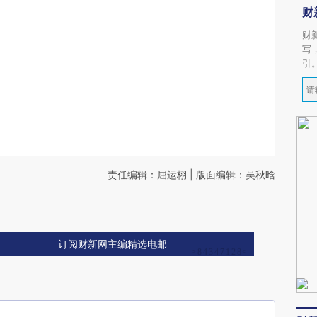
财
财
写
引
责任编辑：屈运栩 | 版面编辑：吴秋晗
订阅财新网主编精选电邮