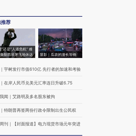
辑推荐
侵”还是“人道危机” 难
撕裂西班牙飞地休达
显影｜瓜农的漫长等待
｜
宇树发行市值610亿 先行者的加速和考验
｜
在岸人民币兑美元汇率连日升破6.75
我闻
｜
艾路明及多名股东被拘
｜
特朗普再签两份行政令限制出生公民权
周刊
｜
【封面报道】电力现货市场元年突进