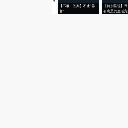
【不唯一答案】不止“养
【特别呈现】寻
老”
有意思的生活方