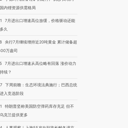
国内锂资源供需格局
1
7月进出口增速高位放缓，价格驱动还能
多久
8
央行7月继续增持近20吨黄金 累计储备超
600万盎司
5
7月进出口增速从高位略有回落 涨价动力
持续？
07
下周前瞻：生态环境法典施行；巴西总统
进入竞选阶段
1
特朗普坚称美国防空弹药库存充足 但不
乌克兰提供更多
24
人事观察｜上海55岁女副市长解冬进京