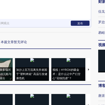
财
伍戈
罗志
新网观点
发布
易峘
本篇文章暂无评论
视
致多瑙河
加沙上百万流离失所者困
视线｜HYROX的吸金
马航飞行员
二战沉船与
于“塑料烤箱” 高温引发健
术：是什么让中产们甘
粒摇头丸 尿
露出
康危机
心“花钱找虐”？
毒品
博
唐涯