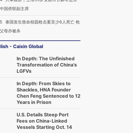
中国侨联副主席
45
泰国发生致命校园枪击案至少6人死亡 枪
父母亦被杀
lish - Caixin Global
In Depth: The Unfinished
Transformation of China’s
LGFVs
In Depth: From Skies to
Shackles, HNA Founder
Chen Feng Sentenced to 12
Years in Prison
U.S. Details Steep Port
Fees on China-Linked
Vessels Starting Oct. 14