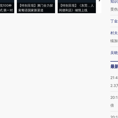
【推广】走
知识
找100种
【特别呈现】澳门全力探
【特别呈现】《东莞，人
会，让数智科
受伤
式·第一对
索葡语国家新渠道
间便利店》倾情上线
业
丁金
村夫
续加
吴晓
最
21:
2.
20:
倍
20:1