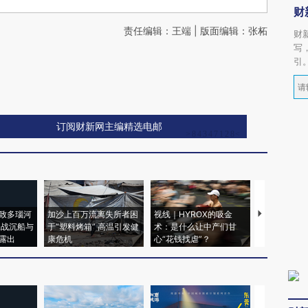
财
责任编辑：王端 | 版面编辑：张柘
财
写
引
订阅财新网主编精选电邮
致多瑙河
加沙上百万流离失所者困
视线｜HYROX的吸金
马航飞行员
二战沉船与
于“塑料烤箱” 高温引发健
术：是什么让中产们甘
粒摇头丸 尿
露出
康危机
心“花钱找虐”？
毒品