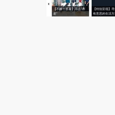
【不唯一答案】不止“养
【特别呈现】寻
老”
有意思的生活方