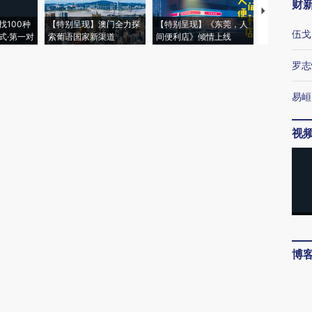
财
【推广】走
找100种
【特别呈现】澳门全力探
【特别呈现】《东莞，人
会，让数智科
伍戈
式·第一对
索葡语国家新渠道
间便利店》倾情上线
业
罗志
易峘
视
博
唐涯