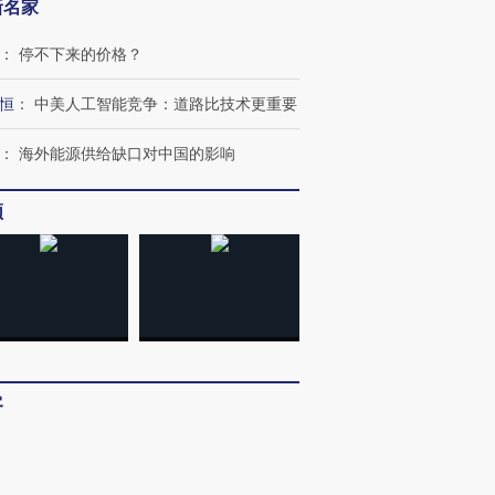
新名家
进第四届链博
【商旅对话】华住集团
技“链”接产
【特别呈现】寻找100种
CFO：不靠规模取胜，华
【特别呈
：
停不下来的价格？
有意思的生活方式·第三对
住三大增长引擎是什么？
有意思的
恒
：
中美人工智能竞争：道路比技术更重要
：
海外能源供给缺口对中国的影响
频
客
：
多看少动