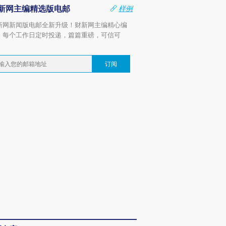
新网主编精选版电邮
样例
新网新闻版电邮全新升级！财新网主编精心编
，每个工作日定时投递，篇篇重磅，可信可
。
订阅
跨国走私7万
视线｜被称为“蟑螂”的印
视线｜“入侵”还是“人道危
检体内含3种
度Z世代 用街头抗争将教
机”？难民潮撕裂西班牙
秘鲁纳斯
育部长拱下台
飞地休达
13人遇难