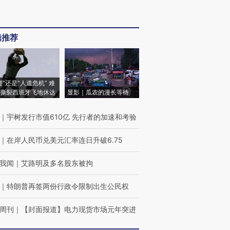
辑推荐
侵”还是“人道危机” 难
撕裂西班牙飞地休达
显影｜瓜农的漫长等待
｜
宇树发行市值610亿 先行者的加速和考验
｜
在岸人民币兑美元汇率连日升破6.75
我闻
｜
艾路明及多名股东被拘
｜
特朗普再签两份行政令限制出生公民权
周刊
｜
【封面报道】电力现货市场元年突进