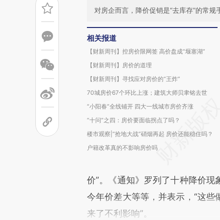
对房企而言，降价促销是“去库存”的常规
相关报道
【财新周刊】控房价限网签 高价盘成“堰塞湖”
【财新周刊】房价的道理
【财新周刊】寻找应对房价的“王炸”
70城房价67个环比上涨；建筑大师贝聿铭去世
“小阳春”全线铺开 四大一线城市房价齐涨
“十问”之四：房价要面临拐点了吗？
楼市观察|“抢地大战”硝烟再起 房价还能稳住吗？
户籍改革真的不影响房价吗
价”。《通知》罗列了十种降价现
今年价差大等等，并表示，“这些
来了不利影响”。