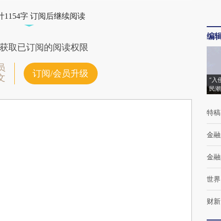
1154字 订阅后继续阅读
编
获取已订阅的阅读权限
员
订阅/会员升级
文
“入
民潮
特稿
金融
金融
世界
财新